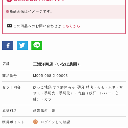
※
商品画像はイメージです。
この商品へのお問い合わせは
こちらから
店舗
三瀬洋商店（いなほ農園）
商品番号
M005-068-2-00003
セット内容
媛っこ地鶏 オス解体済み1羽分 精肉（モモ・ムネ・サ
サミ・手羽先・手羽元）・内臓（砂肝・レバー・心
臓）・ガラ
原材料名
愛媛県産 鶏
獲得ポイント
ログインして確認