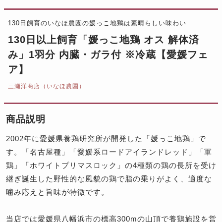
130日飼育のいなほ農園の媛っこ地鶏は素晴らしい味わい
130日以上飼育「媛っこ地鶏 オス 解体済
み」1羽分 内臓・ガラ付 ※冷蔵【愛媛フェ
ア】
三瀬洋商店（いなほ農園）
商品説明
2002年に愛媛県養鶏研究所が開発した「媛っこ地鶏」で
す。「名古屋種」「愛媛系ロードアイランドレッド」「軍
鶏」「ホワイトプリマスロック」の4種類の鶏の長所を受け
継ぎ誕生した野性的な風貌の鶏で脂の乗りがよく、適度な
噛み応えと旨味が特徴です。
当店では愛媛県八幡浜市の標高300mの山頂で養鶏施設を営