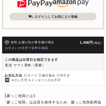
ログインしてお気に入り登録
送料 お届け先が東京都の場合
1,496円
(税込)
お住まいの住所で送料を確認
この商品は出荷日を指定できます
配送 ヤマト運輸（愛媛）
カード
銀行振込
代引き
お支払方法
〇
〇
〇
のし不可
メッセージ入れ不可
×
×
【媛っこ地鶏とは】
「媛っこ地鶏」は品質を維持するため、媛っこ地鶏振興協