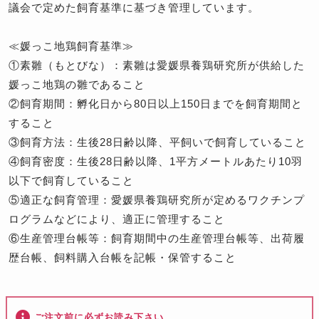
議会で定めた飼育基準に基づき管理しています。
≪媛っこ地鶏飼育基準≫
①素雛（もとびな）：素雛は愛媛県養鶏研究所が供給した
媛っこ地鶏の雛であること
②飼育期間：孵化日から80日以上150日までを飼育期間と
すること
③飼育方法：生後28日齢以降、平飼いで飼育していること
④飼育密度：生後28日齢以降、1平方メートルあたり10羽
以下で飼育していること
⑤適正な飼育管理：愛媛県養鶏研究所が定めるワクチンプ
ログラムなどにより、適正に管理すること
⑥生産管理台帳等：飼育期間中の生産管理台帳等、出荷履
歴台帳、飼料購入台帳を記帳・保管すること
ご注文前に必ずお読み下さい