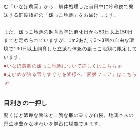
む「いなほ農園」から、解体処理した当日中に冷蔵便で発
送する鮮度抜群の「媛っこ地鶏」をお届けします。
また、媛っこ地鶏の飼育基準は孵化日から80日以上150日
までと定められていますが、1m2あたり2〜3羽の自由な環
境で130日以上飼育した立派な体躯の媛っこ地鶏に限定して
います。
■いなほ農園の媛っこ地鶏について詳しくはこちら
■えひめが誇る選りすぐりを皆様へ「愛媛フェア」はこちら
目利きの一押し
驚くほど濃厚な旨味と上質な脂の乗りが自慢。地鶏本来の
野生味豊かな味わいを鮮烈に堪能できます。