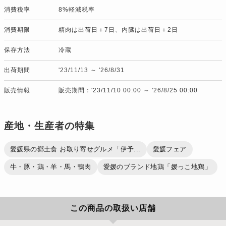
消費税率
8%軽減税率
消費期限
精肉は出荷日＋7日、内臓は出荷日＋2日
保存方法
冷蔵
出荷期間
'23/11/13 ～ '26/8/31
販売情報
販売期間：'23/11/10 00:00 ～ '26/8/25 00:00
産地・生産者の特集
愛媛県の郷土食 お取り寄せグルメ「伊予...
愛媛フェア
牛・豚・鶏・羊・馬・鴨肉
愛媛のブランド地鶏「媛っこ地鶏」
この商品の取扱い店舗