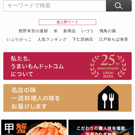
急上昇ワード
熊野本宮の釜餅
米
新商品
いづう
飛鳥の蘇
いぶりがっこ
人気ランキング
下仁田納豆
江戸前ちば海苔
スイーツ
ウニ
田舎庵の鰻
鮪
グルメギフトカタログ
名店の味