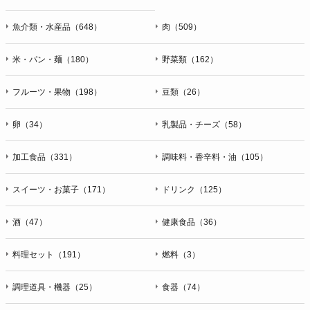
魚介類・水産品（648）
肉（509）
米・パン・麺（180）
野菜類（162）
フルーツ・果物（198）
豆類（26）
卵（34）
乳製品・チーズ（58）
加工食品（331）
調味料・香辛料・油（105）
スイーツ・お菓子（171）
ドリンク（125）
酒（47）
健康食品（36）
料理セット（191）
燃料（3）
調理道具・機器（25）
食器（74）