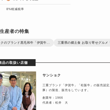
8%軽減税率
生産者の特集
クのブランド黒毛和牛「伊賀牛...
三重県の郷土食 お取り寄せグルメ「美
商品の取扱い店舗
サンショク
三重ブランド「伊賀牛」「松阪牛」の販売認定
豚）の製造、販売をしています。
創業年：1966
代表者：松井 大