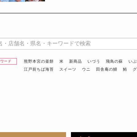
熊野本宮の釜餅
米
新商品
いづう
飛鳥の蘇
い
昇ワード
江戸前ちば海苔
スイーツ
ウニ
田舎庵の鰻
鮪