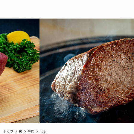
トップ
肉
牛肉
もも