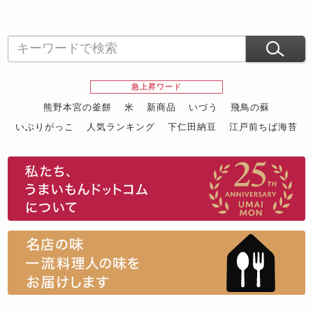
急上昇ワード
熊野本宮の釜餅
米
新商品
いづう
飛鳥の蘇
いぶりがっこ
人気ランキング
下仁田納豆
江戸前ちば海苔
スイーツ
ウニ
田舎庵の鰻
鮪
グルメギフトカタログ
名店の味