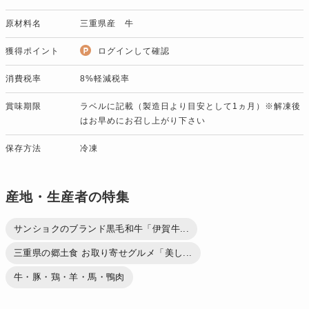
原材料名
三重県産 牛
獲得ポイント
ログインして確認
消費税率
8%軽減税率
賞味期限
ラベルに記載（製造日より目安として1ヵ月）※解凍後
はお早めにお召し上がり下さい
保存方法
冷凍
産地・生産者の特集
サンショクのブランド黒毛和牛「伊賀牛...
三重県の郷土食 お取り寄せグルメ「美し...
牛・豚・鶏・羊・馬・鴨肉