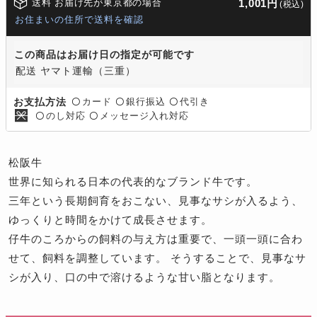
送料 お届け先が東京都の場合
1,001円
(税込)
お住まいの住所で送料を確認
この商品はお届け日の指定が可能です
配送 ヤマト運輸（三重）
カード
銀行振込
代引き
お支払方法
〇
〇
〇
のし対応
メッセージ入れ対応
〇
〇
松阪牛
世界に知られる日本の代表的なブランド牛です。
三年という長期飼育をおこない、見事なサシが入るよう、
ゆっくりと時間をかけて成長させます。
仔牛のころからの飼料の与え方は重要で、一頭一頭に合わ
せて、飼料を調整しています。 そうすることで、見事なサ
シが入り、口の中で溶けるような甘い脂となります。