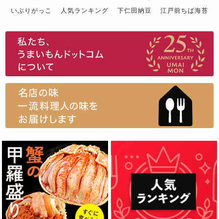
いぶりがっこ
人気ランキング
下仁田納豆
江戸前ちば海苔
スイーツ
ウニ
田舎庵の鰻
鮪
グルメギフトカタログ
名店の味