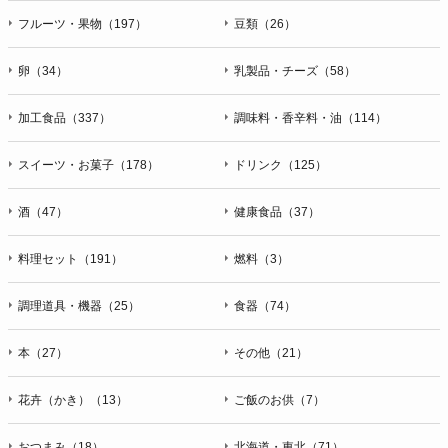
フルーツ・果物（197）
豆類（26）
卵（34）
乳製品・チーズ（58）
加工食品（337）
調味料・香辛料・油（114）
スイーツ・お菓子（178）
ドリンク（125）
酒（47）
健康食品（37）
料理セット（191）
燃料（3）
調理道具・機器（25）
食器（74）
本（27）
その他（21）
花卉（かき）（13）
ご飯のお供（7）
おつまみ（18）
北海道・東北（71）