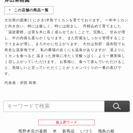
岸田果樹園
この店舗の商品一覧
大分県の国東(くにさき)半島でミカンを育てております。 一年中ミカン
と向き合い、時には厳しく、時には励まし、 丹精込めて育てました
「温故蜜柑」は実を木に長く成らせておくことで、完熟し、 甘みが増
し、中の内袋も柔らかくなります。 また貯蔵をしっかり管理すること
でうまみが増し、まろやかに仕上がります。 大分は別府・湯布院でも
有名な温泉地です。 私の農場の近くにも温泉がありますが、湯上りに
ミカンを食べると 温まった身体に冷たく甘酸っぱく、より一層美味し
く召し上がっていただけます。 お客様に、食べて喜んでいただけるこ
と、美味しいと言っていただくことが ミカンづくりの一番の喜びで
す。
代表者：岸田 和章
急上昇ワード
熊野本宮の釜餅
米
新商品
いづう
飛鳥の蘇