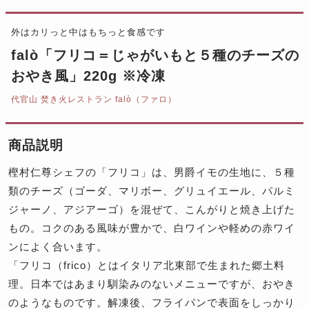
外はカリっと中はもちっと食感です
falò「フリコ＝じゃがいもと５種のチーズの
おやき風」220g ※冷凍
代官山 焚き火レストラン falò（ファロ）
商品説明
樫村仁尊シェフの「フリコ」は、男爵イモの生地に、５種
類のチーズ（ゴーダ、マリボー、グリュイエール、パルミ
ジャーノ、アジアーゴ）を混ぜて、こんがりと焼き上げた
もの。コクのある風味が豊かで、白ワインや軽めの赤ワイ
ンによく合います。
「フリコ（frico）とはイタリア北東部で生まれた郷土料
理。日本ではあまり馴染みのないメニューですが、おやき
のようなものです。解凍後、フライパンで表面をしっかり