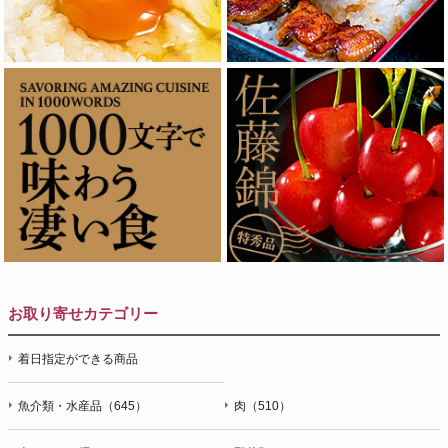
お取り寄せカテゴリー
着日指定ができる商品
魚介類・水産品（645）
肉（510）