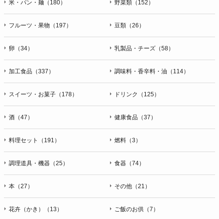
米・パン・麺（180）
野菜類（152）
フルーツ・果物（197）
豆類（26）
卵（34）
乳製品・チーズ（58）
加工食品（337）
調味料・香辛料・油（114）
スイーツ・お菓子（178）
ドリンク（125）
酒（47）
健康食品（37）
料理セット（191）
燃料（3）
調理道具・機器（25）
食器（74）
本（27）
その他（21）
花卉（かき）（13）
ご飯のお供（7）