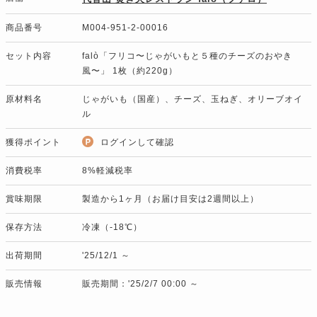
商品番号
M004-951-2-00016
セット内容
falò「フリコ〜じゃがいもと５種のチーズのおやき
風〜」 1枚（約220g）
原材料名
じゃがいも（国産）、チーズ、玉ねぎ、オリーブオイ
ル
獲得ポイント
ログインして確認
消費税率
8%軽減税率
賞味期限
製造から1ヶ月（お届け目安は2週間以上）
保存方法
冷凍（-18℃）
出荷期間
'25/12/1 ～
販売情報
販売期間：'25/2/7 00:00 ～