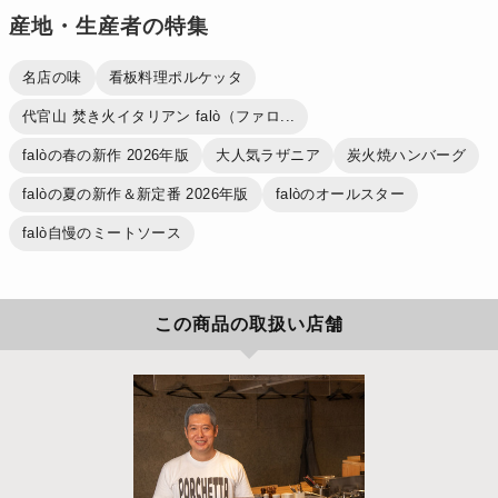
産地・生産者の特集
名店の味
看板料理ポルケッタ
代官山 焚き火イタリアン falò（ファロ...
falòの春の新作 2026年版
大人気ラザニア
炭火焼ハンバーグ
falòの夏の新作＆新定番 2026年版
falòのオールスター
falò自慢のミートソース
この商品の取扱い店舗