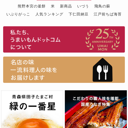
熊野本宮の釜餅
米
新商品
いづう
飛鳥の蘇
いぶりがっこ
人気ランキング
下仁田納豆
江戸前ちば海苔
スイーツ
ウニ
田舎庵の鰻
鮪
グルメギフトカタログ
名店の味