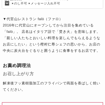
のし不可
メッセージ入れ不可
×
×
▼代官山レストラン falò（ファロ）
2016年に代官山にオープンしてから注目を集めている
「falò」。 店名はイタリア語で「焚き火」を意味します。
「親しい人たちとおいしい料理を楽しんでもらえるような
お店にしたい」という樫村仁尊シェフの思いから、お店の
中央に炭火台をぐるりと囲うように食事をするお店です。
お薦め調理法
お召し上がり方
解凍後フッ素樹脂加工のフライパンで両面を香ばしく焼い
てください。