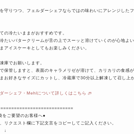
を守りつつ、フェルダーシェフならではの味わいにアレンジした
ての冷たいままがおすすめです。
冷たいバタークリームが舌の上でスーッと溶けていくのが心地よ
まアイスケーキとしてもお楽しみください。
凍庫でお願いします。
で保管しますと、表面のキャラメリゼが溶けて、カリカリの食感
まお好きなサイズにカットし、冷蔵庫で30分以上解凍して召し上
ダーシェフ・Mehlについて詳しくはこちら
============================
袋をご要望のお客様へ●
、リクエスト欄に下記文言をコピーしてご記入ください。
↓