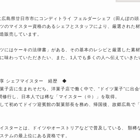
年に広島県廿日市市にコンディトライ フェルダーシェフ（田んぼの
ツのマイスター資格のあるシェフとスタッフにより、厳選された
造販売しています。
ツにはケーキの法律書」がある、その基本のレシピと厳選した素材
に味わっていただきたい、また、1人でも多くの人へ伝えていきた
享 シェフマイスター 経歴 ◆
菓子店に生まれそだち、洋菓子店で働く中で、“ドイツ菓子”に出
間修行し、日本人では稀な「マイスター（※）」を取得。
して初めてドイツ迎賓館の製菓部長を務め、帰国後、故郷広島で
イスターとは、ドイツやオーストリアなどで普及している、 類稀
ステムの最上位にある資格です。