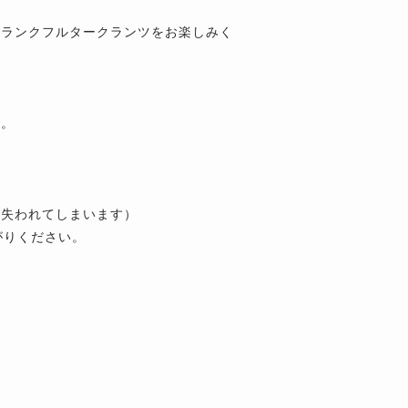
フランクフルタークランツをお楽しみく
い。
が失われてしまいます）
がりください。