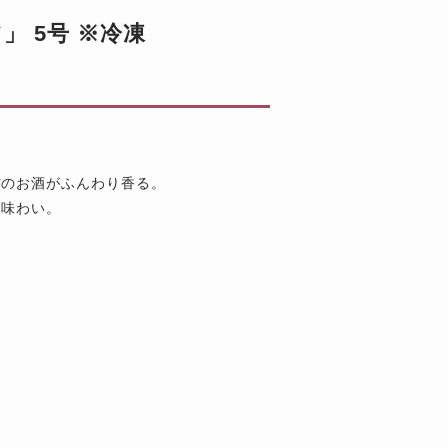
 5号 ※冷凍
ぼのお酒がふんわり香る。
な味わい。