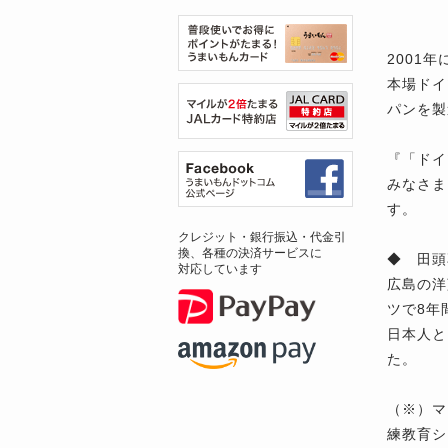
2001
本場ドイ
パンを製
『「ドイ
みなさま
す。
クレジット・銀行振込・代金引
換、各種の決済サービスに
◆ 田頭
対応しています
広島の洋
ツで8年
日本人と
た。
（※）マ
練教育シ