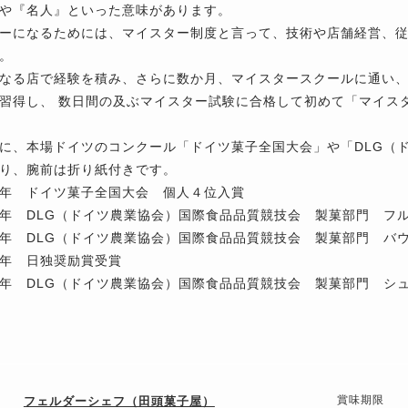
や『名人』といった意味があります。
ーになるためには、マイスター制度と言って、技術や店舗経営、
。
なる店で経験を積み、さらに数か月、マイスタースクールに通い
習得し、 数日間の及ぶマイスター試験に合格して初めて「マイス
に、本場ドイツのコンクール「ドイツ菓子全国大会」や「DLG（
り、腕前は折り紙付きです。
年 ドイツ菓子全国大会 個人４位入賞
年 DLG（ドイツ農業協会）国際食品品質競技会 製菓部門 フ
年 DLG（ドイツ農業協会）国際食品品質競技会 製菓部門 バ
年 日独奨励賞受賞
年 DLG（ドイツ農業協会）国際食品品質競技会 製菓部門 シ
賞味期限
フェルダーシェフ（田頭菓子屋）