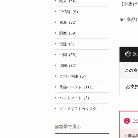
関東（64）
【手提げ
甲信越（6）
※1商品
東海（32）
======
関西（39）
北陸（9）
送
中国（35）
四国（32）
この商
九州・沖縄（54）
お支
季節イベント（111）
ペットフード（3）
グルメギフトカタログ
ご
価格帯で選ぶ
※
商品