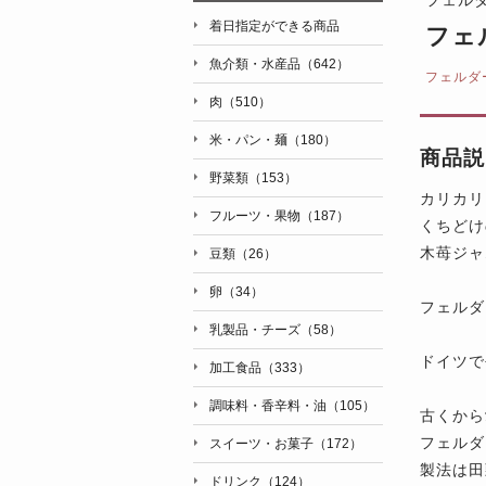
着日指定ができる商品
フェ
魚介類・水産品（642）
フェルダ
肉（510）
米・パン・麺（180）
商品説
野菜類（153）
カリカリ
フルーツ・果物（187）
くちどけ
木苺ジャ
豆類（26）
卵（34）
フェルダ
乳製品・チーズ（58）
ドイツで
加工食品（333）
調味料・香辛料・油（105）
古くから
フェルダ
スイーツ・お菓子（172）
製法は田
ドリンク（124）