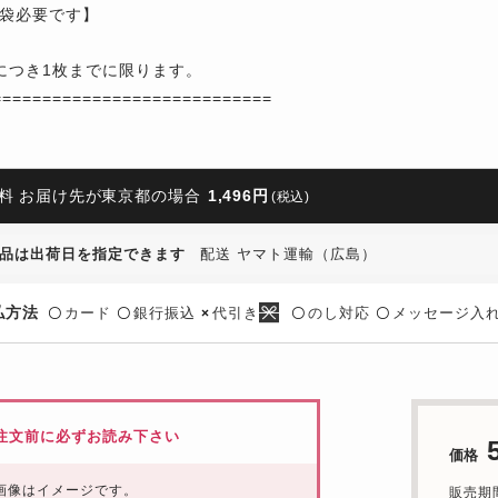
袋必要です】
につき1枚までに限ります。
============================
料 お届け先が東京都の場合
1,496円
(税込)
品は出荷日を指定できます
配送 ヤマト運輸（広島）
払方法
カード
銀行振込
代引き
のし対応
メッセージ入
〇
〇
×
〇
〇
注文前に必ずお読み下さい
価格
画像はイメージです。
販売期間：