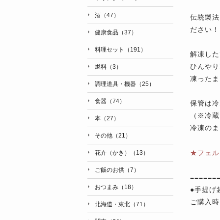
酒（47）
伝統製法
ださい！
健康食品（37）
料理セット（191）
解凍した
ひんやり
燃料（3）
凍ったま
調理道具・機器（25）
食器（74）
保管は冷
（※冷蔵
本（27）
冷凍のま
その他（21）
★フェル
花卉（かき）（13）
ご飯のお供（7）
======
おつまみ（18）
●手提げ
ご購入時
北海道・東北（71）