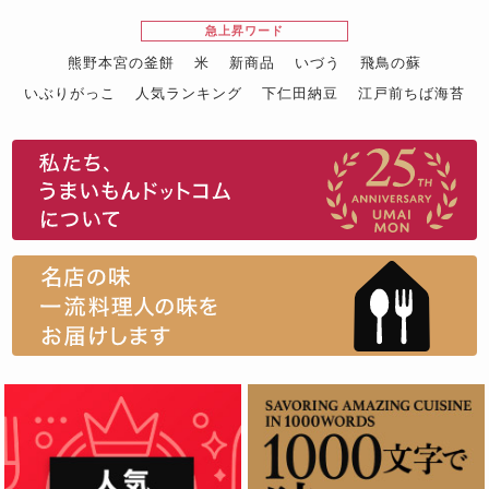
急上昇ワード
熊野本宮の釜餅
米
新商品
いづう
飛鳥の蘇
いぶりがっこ
人気ランキング
下仁田納豆
江戸前ちば海苔
スイーツ
ウニ
田舎庵の鰻
鮪
グルメギフトカタログ
名店の味