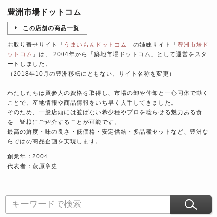
豊洲市場ドットコム
この店舗の商品一覧
お取り寄せサイト「
うまいもんドットコム
」の姉妹サイト「
豊洲市場ド
ットコム
」は、 2004年から「築地市場ドットコム」として運営をスタ
ートしました。
（2018年10月の豊洲移転にともない、サイト名称を変更）
わたしたちは買参人の資格を取得し、市場の卸や仲卸と一心同体で動く
ことで、産地情報や商品情報をいち早く入手してきました。
そのため、一般店頭には並ばない希少種やプロを唸らせる魅力ある食
を、皆様にご紹介することが可能です。
最高の鮮度・味の良さ・低価格・安定供給・多品種セットなど、豊洲な
らではの商品企画を実現します。
創業年：2004
代表者：萩原章史