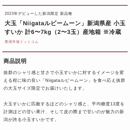
2023年デビューした新潟限定 新品種
大玉「Niigataルビームーン」新潟県産 小玉
すいか 計6〜7kg（2〜3玉）産地箱 ※冷蔵
豊洲市場ドットコム
商品説明
抜群のシャリ感と甘さで小玉すいかに対するイメージを変
える程に味の良い「Niigataルビームーン」を食べ応え抜群
の大玉サイズ限定でお届けいたします。
大玉すいかに匹敵するほどのシャリ感と、平均糖度13度を
計測ほどの甘い果汁、そして皮の際まで甘いのが魅力の新
潟が誇る小玉すいかです。