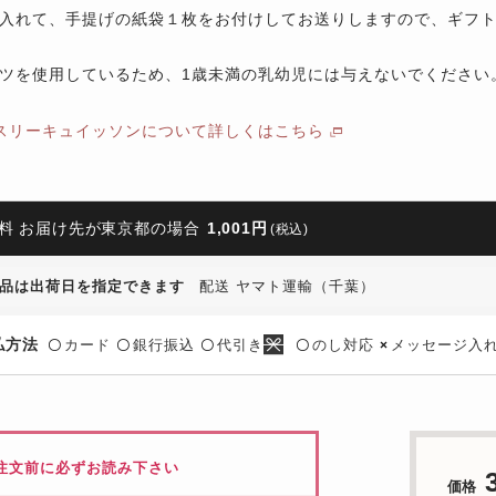
入れて、手提げの紙袋１枚をお付けしてお送りしますので、ギフ
ツを使用しているため、1歳未満の乳幼児には与えないでください
スリーキュイッソンについて詳しくはこちら
料 お届け先が東京都の場合
1,001円
(税込)
品は出荷日を指定できます
配送 ヤマト運輸（千葉）
払方法
カード
銀行振込
代引き
のし対応
メッセージ入
〇
〇
〇
〇
×
注文前に必ずお読み下さい
価格