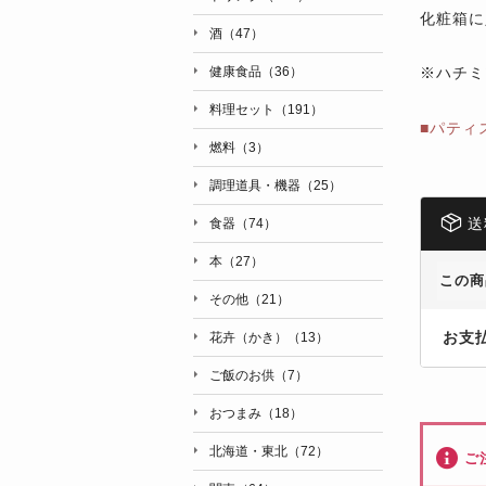
化粧箱に
酒（47）
※ハチミ
健康食品（36）
料理セット（191）
■パティ
燃料（3）
調理道具・機器（25）
送
食器（74）
本（27）
この商
その他（21）
お支
花卉（かき）（13）
ご飯のお供（7）
おつまみ（18）
北海道・東北（72）
ご