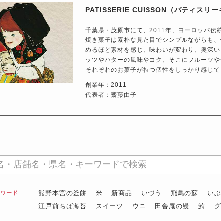
PATISSERIE CUISSON（パティス
千葉県・茂原市にて、2011年、ヨーロッパ
焼き菓子は素朴な見た目でシンプルながらも、
めるほど素材を感じ、味わいが変わり、奥深いもので
ッツやバターの風味やコク、そこにフルーツや
それぞれのお菓子が持つ個性をしっかり感じて
創業年：2011
代表者：齋藤由子
熊野本宮の釜餅
米
新商品
いづう
飛鳥の蘇
い
昇ワード
江戸前ちば海苔
スイーツ
ウニ
田舎庵の鰻
鮪