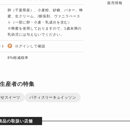
販売情報
卵（千葉県産）、小麦粉、砂糖、バター、蜂
蜜、生クリーム、/膨張剤、ヴァニラペース
ト（一部に卵・小麦・乳成分を含む）
※蜂蜜を使用しておりますので、1歳未満の
乳幼児には与えないでください。
ント
ログインして確認
8%軽減税率
生産者の特集
寄せスイーツ
パティスリーキュイッソン
商品の取扱い店舗