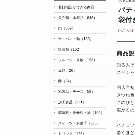
着日指定ができる商品
パテ
魚介類・水産品（648）
袋付
肉（509）
PATIS
米・パン・麺（180）
野菜類（162）
商品説
フルーツ・果物（198）
知る人ぞ
豆類（26）
スペシャ
卵（34）
開店当初
乳製品・チーズ（58）
きつね色
このひと
加工食品（331）
広がるの
調味料・香辛料・油（105）
スイーツ・お菓子（171）
ハチミツ
驚くほど
ドリンク（125）