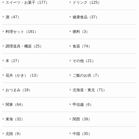
スイーツ・お菓子（177）
ドリンク（125）
酒（47）
健康食品（37）
料理セット（191）
燃料（3）
調理道具・機器（25）
食器（74）
本（27）
その他（21）
花卉（かき）（13）
ご飯のお供（7）
おつまみ（18）
北海道・東北（71）
関東（64）
甲信越（6）
東海（32）
関西（39）
北陸（9）
中国（35）