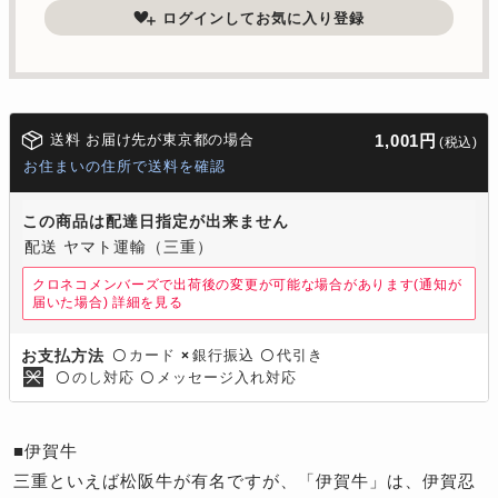
ログインしてお気に入り登録
送料 お届け先が東京都の場合
1,001円
(税込)
お住まいの住所で送料を確認
この商品は配達日指定が出来ません
配送 ヤマト運輸（三重）
クロネコメンバーズで出荷後の変更が可能な場合があります(通知が
届いた場合)
詳細を見る
カード
銀行振込
代引き
お支払方法
〇
×
〇
のし対応
メッセージ入れ対応
〇
〇
■伊賀牛
三重といえば松阪牛が有名ですが、「伊賀牛」は、伊賀忍