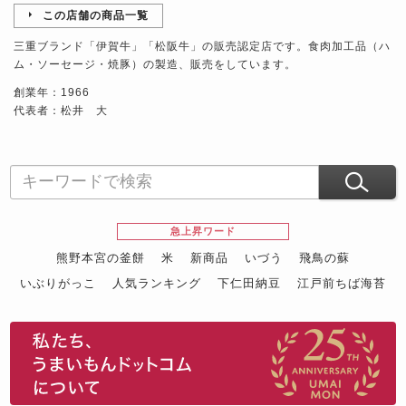
この店舗の商品一覧
三重ブランド「伊賀牛」「松阪牛」の販売認定店です。食肉加工品（ハ
ム・ソーセージ・焼豚）の製造、販売をしています。
創業年：1966
代表者：松井 大
急上昇ワード
熊野本宮の釜餅
米
新商品
いづう
飛鳥の蘇
いぶりがっこ
人気ランキング
下仁田納豆
江戸前ちば海苔
スイーツ
ウニ
田舎庵の鰻
鮪
グルメギフトカタログ
名店の味