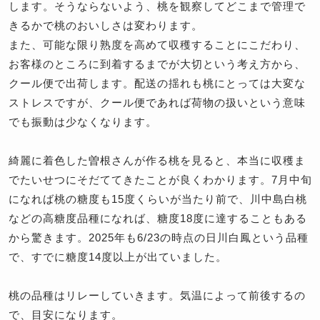
します。そうならないよう、桃を観察してどこまで管理で
きるかで桃のおいしさは変わります。
また、可能な限り熟度を高めて収穫することにこだわり、
お客様のところに到着するまでが大切という考え方から、
クール便で出荷します。配送の揺れも桃にとっては大変な
ストレスですが、クール便であれば荷物の扱いという意味
でも振動は少なくなります。
綺麗に着色した曽根さんが作る桃を見ると、本当に収穫ま
でたいせつにそだててきたことが良くわかります。7月中旬
になれば桃の糖度も15度くらいが当たり前で、川中島白桃
などの高糖度品種になれば、糖度18度に達することもある
から驚きます。2025年も6/23の時点の日川白鳳という品種
で、すでに糖度14度以上が出ていました。
桃の品種はリレーしていきます。気温によって前後するの
で、目安になります。