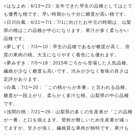
○はなよめ：6/13〜23：近年できた早生の品種としてはとて
も優秀な桃です。早い時期から十分に糖度が高い桃です。
○日川白鳳：6/21〜7/1：7/1に向けたお中元の時期は、山梨
県の桃はこの品種が中心になります。果汁が多く柔らかい
品種です。
○夢しずく：7/3〜10：早生の品種であるが糖度が高く、溶
質の果肉の桃。大玉になりやすく着色にも優れます。
○夢みずき：7/5〜18：2015年ごろから登場した人気品種。
繊維が少なく糖度も高いです。渋みが少なく食味の良さは
定評があります。
○白鳳：7/1〜20：「この桃からが本番」と言われる品種。
糖度が一段上がり、柔らかく多汁な桃。山梨県の中心品種
です。
○浅間白桃：7/21〜26：山梨県の多くの生産者が「この品種
が一番」と口を揃えます。受粉が難しいため生産量が減っ
てますが、甘さが強く、繊維質な果肉が独特です。果汁も