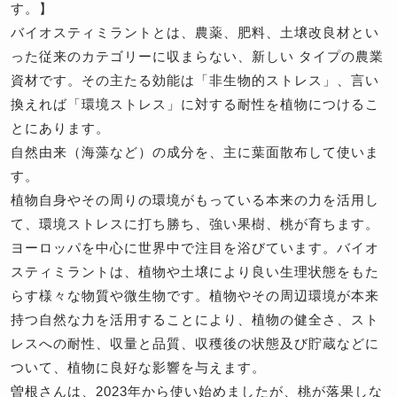
す。】
バイオスティミラントとは、農薬、肥料、土壌改良材とい
った従来のカテゴリーに収まらない、新しい タイプの農業
資材です。その主たる効能は「非生物的ストレス」、言い
換えれば「環境ストレス」に対する耐性を植物につけるこ
とにあります。
自然由来（海藻など）の成分を、主に葉面散布して使いま
す。
植物自身やその周りの環境がもっている本来の力を活用し
て、環境ストレスに打ち勝ち、強い果樹、桃が育ちます。
ヨーロッパを中心に世界中で注目を浴びています。バイオ
スティミラントは、植物や土壌により良い生理状態をもた
らす様々な物質や微生物です。植物やその周辺環境が本来
持つ自然な力を活用することにより、植物の健全さ、スト
レスへの耐性、収量と品質、収穫後の状態及び貯蔵などに
ついて、植物に良好な影響を与えます。
曽根さんは、2023年から使い始めましたが、桃が落果しな