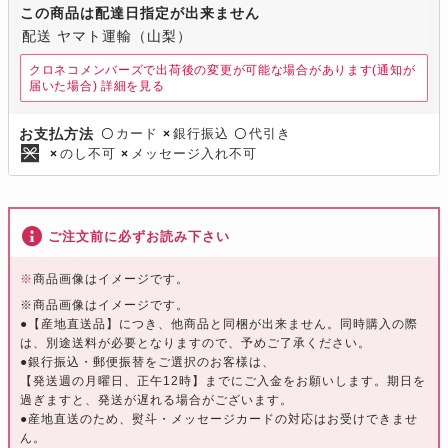
この商品は配達日指定が出来ません
配送 ヤマト運輸（山梨）
クロネコメンバーズで出荷後の変更が可能な場合があります(通知が
届いた場合)
詳細を見る
カード
銀行振込
代引き
お支払方法
〇
×
〇
のし不可
メッセージ入れ不可
×
×
ご注文前に必ずお読み下さい
※
商品画像はイメージです。
※商品画像はイメージです。
●【産地直送品】につき、他商品と同梱が出来ません。同時購入の際
は、別途送料が必要となりますので、予めご了承ください。
●銀行振込・郵便振替をご選択のお客様は、
【発送週の月曜日、正午12時】までにご入金をお願いします。期日を
過ぎますと、発送が遅れる場合がございます。
●産地直送のため、熨斗・メッセージカードの対応はお受けできませ
ん。