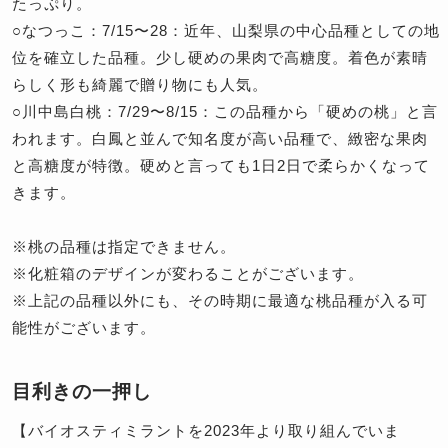
たっぷり。
○なつっこ：7/15〜28：近年、山梨県の中心品種としての地
位を確立した品種。少し硬めの果肉で高糖度。着色が素晴
らしく形も綺麗で贈り物にも人気。
○川中島白桃：7/29〜8/15：この品種から「硬めの桃」と言
われます。白鳳と並んで知名度が高い品種で、緻密な果肉
と高糖度が特徴。硬めと言っても1日2日で柔らかくなって
きます。
※桃の品種は指定できません。
※化粧箱のデザインが変わることがございます。
※上記の品種以外にも、その時期に最適な桃品種が入る可
能性がございます。
目利きの一押し
【バイオスティミラントを2023年より取り組んでいま