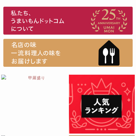
スイーツ
ウニ
田舎庵の鰻
鮪
グルメギフトカタログ
名店の味