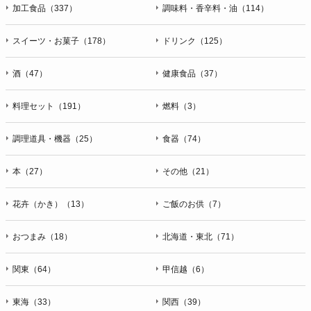
加工食品（337）
調味料・香辛料・油（114）
スイーツ・お菓子（178）
ドリンク（125）
酒（47）
健康食品（37）
料理セット（191）
燃料（3）
調理道具・機器（25）
食器（74）
本（27）
その他（21）
花卉（かき）（13）
ご飯のお供（7）
おつまみ（18）
北海道・東北（71）
関東（64）
甲信越（6）
東海（33）
関西（39）