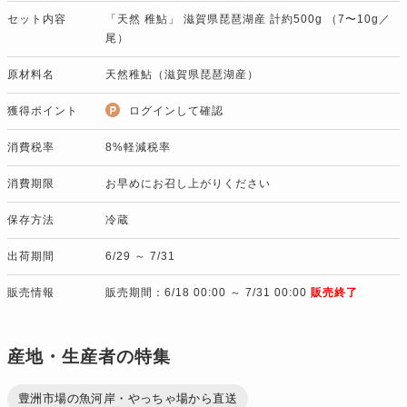
セット内容
「天然 稚鮎」 滋賀県琵琶湖産 計約500g （7〜10g／
尾）
原材料名
天然稚鮎（滋賀県琵琶湖産）
獲得ポイント
ログインして確認
消費税率
8%軽減税率
消費期限
お早めにお召し上がりください
保存方法
冷蔵
出荷期間
6/29 ～ 7/31
販売情報
販売期間：6/18 00:00 ～ 7/31 00:00
販売終了
産地・生産者の特集
豊洲市場の魚河岸・やっちゃ場から直送