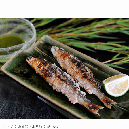
トップ
魚介類・水産品
鮎 あゆ