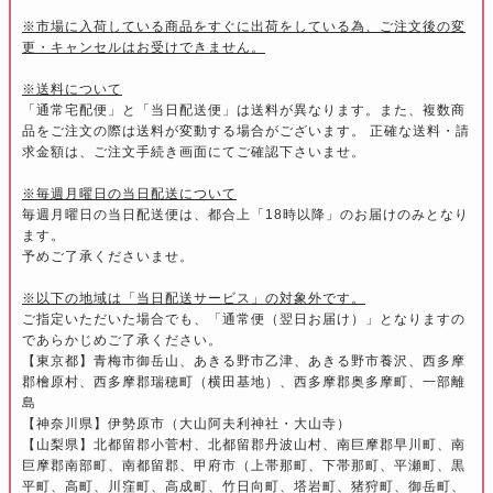
※市場に入荷している商品をすぐに出荷をしている為、ご注文後の変
更・キャンセルはお受けできません。
※送料について
「通常宅配便」と「当日配送便」は送料が異なります。また、複数商
品をご注文の際は送料が変動する場合がございます。 正確な送料・請
求金額は、ご注文手続き画面にてご確認下さいませ。
※毎週月曜日の当日配送について
毎週月曜日の当日配送便は、都合上「18時以降」のお届けのみとなり
ます。
予めご了承くださいませ。
※以下の地域は「当日配送サービス」の対象外です。
ご指定いただいた場合でも、「通常便（翌日お届け）」となりますの
であらかじめご了承ください。
【東京都】青梅市御岳山、あきる野市乙津、あきる野市養沢、西多摩
郡檜原村、西多摩郡瑞穂町（横田基地）、西多摩郡奥多摩町、一部離
島
【神奈川県】伊勢原市（大山阿夫利神社・大山寺）
【山梨県】北都留郡小菅村、北都留郡丹波山村、南巨摩郡早川町、南
巨摩郡南部町、南都留郡、甲府市（上帯那町、下帯那町、平瀬町、黒
平町、高町、川窪町、高成町、竹日向町、塔岩町、猪狩町、御岳町、