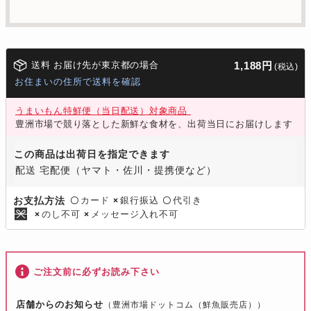
送料 お届け先が東京都の場合
1,188円
(税込)
お住まいの住所で送料を確認
うまいもん特鮮便（当日配送）対象商品
豊洲市場で競り落とした新鮮な食材を、出荷当日にお届けします
この商品は出荷日を指定できます
配送 宅配便（ヤマト・佐川・提携便など）
カード
銀行振込
代引き
お支払方法
〇
×
〇
のし不可
メッセージ入れ不可
×
×
ご注文前に必ずお読み下さい
店舗からのお知らせ
（豊洲市場ドットコム（鮮魚販売店））