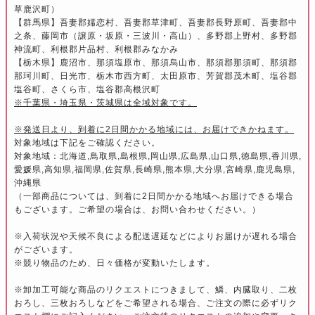
草鹿沢町）
【群馬県】吾妻郡嬬恋村、吾妻郡草津町、吾妻郡長野原町、吾妻郡中
之条、藤岡市（譲原・坂原・三波川・高山）、多野郡上野村、多野郡
神流町、利根郡片品村、利根郡みなかみ
【栃木県】鹿沼市、那須塩原市、那須烏山市、那須郡那須町、那須郡
那珂川町、日光市、栃木市西方町、太田原市、芳賀郡茂木町、塩谷郡
塩谷町、さくら市、塩谷郡高根沢町
※千葉県・埼玉県・茨城県は全域対象です。
※発送日より、到着に2日間かかる地域には、お届けできかねます。
対象地域は下記をご確認ください。
対象地域：北海道,鳥取県,島根県,岡山県,広島県,山口県,徳島県,香川県,
愛媛県,高知県,福岡県,佐賀県,長崎県,熊本県,大分県,宮崎県,鹿児島県,
沖縄県
（一部商品については、到着に2日間かかる地域へお届けできる場合
もございます。ご希望の場合は、お問い合わせください。）
※入荷状況や天候不良による配送遅延などによりお届けが遅れる場合
がございます。
※競り物品のため、日々価格が変動いたします。
※卸加工可能な商品のリクエストにつきまして、鱗、内臓取り、二枚
おろし、三枚おろしなどをご希望される場合、ご注文の際に必ずリク