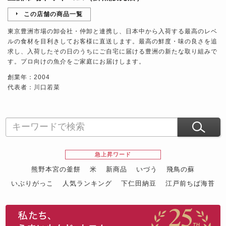
この店舗の商品一覧
東京豊洲市場の卸会社・仲卸と連携し、日本中から入荷する最高のレベ
ルの食材を目利きしてお客様に直送します。最高の鮮度・味の良さを追
求し、入荷したその日のうちにご自宅に届ける豊洲の新たな取り組みで
す。プロ向けの魚介をご家庭にお届けします。
創業年：2004
代表者：川口若菜
急上昇ワード
熊野本宮の釜餅
米
新商品
いづう
飛鳥の蘇
いぶりがっこ
人気ランキング
下仁田納豆
江戸前ちば海苔
スイーツ
ウニ
田舎庵の鰻
鮪
グルメギフトカタログ
名店の味