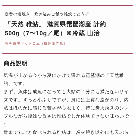
定番の塩焼き、炊き込みご飯や雑炊でどうぞ
「天然 稚鮎」 滋賀県琵琶湖産 計約
500g（7〜10g／尾）※冷蔵 山治
豊洲市場ドットコム（鮮魚販売店）
商品説明
気温が上がる今から夏にかけて獲れる琵琶湖の「天然稚
鮎」です。
まず、魚体は成魚になっても大鮎の半分にも満たないサイ
ズです。ずっと小ぶりですが、身には上質な脂がのり、内
蔵はほのかに感じる苦さが心地よく、特に炭火焼きのシン
プルながら複雑な旨さは稚鮎でしか体験できない味わいで
す。
骨まで丸ごと食べられる稚鮎は、炭火焼き以外にも天ぷら