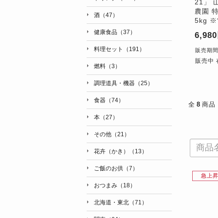
21」
農園 
酒（47）
5kg 
健康食品（37）
6,98
料理セット（191）
販売期間：'
販売中 
燃料（3）
調理道具・機器（25）
食器（74）
全
8
商品
本（27）
その他（21）
花卉（かき）（13）
ご飯のお供（7）
急上
おつまみ（18）
北海道・東北（71）