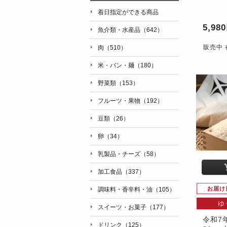
着日指定ができる商品
5,98
魚介類・水産品（642）
販売中 
肉（510）
米・パン・麺（180）
野菜類（153）
フルーツ・果物（192）
豆類（26）
卵（34）
乳製品・チーズ（58）
加工食品（337）
お届け
調味料・香辛料・油（105）
ゆ
スイーツ・お菓子（177）
令和7
ドリンク（125）