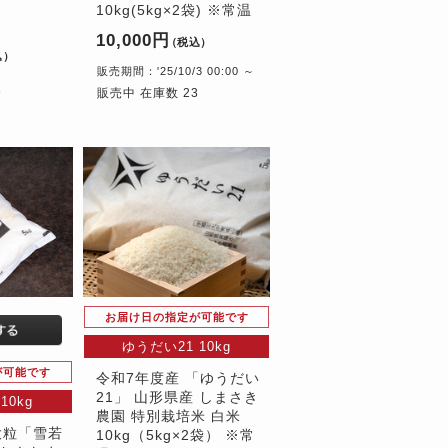
10kg(5kg×2袋) ※常温
10,000円
（税込）
込）
販売期間：'25/10/3 00:00 ～
9
販売中 在庫数 23
お届け日の指定が可能です
ゆうだい21 10kg
が可能です
令和7年度産 「ゆうだい
21」 山形県産 しまさき
10kg
農園 特別栽培米 白米
大粒「雪若
10kg（5kg×2袋） ※常