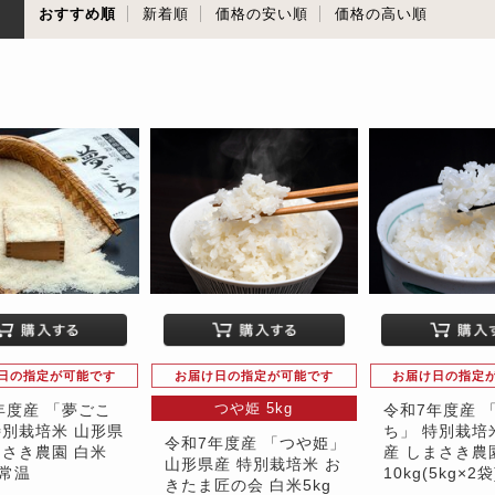
順
おすすめ順
新着順
価格の安い順
価格の高い順
日の指定が可能です
お届け日の指定が可能です
お届け日の指定
つや姫 5kg
年度産 「夢ごこ
令和7年度産 
特別栽培米 山形県
ち」 特別栽培
令和7年度産 「つや姫」
まさき農園 白米
産 しまさき農
山形県産 特別栽培米 お
※常温
10kg(5kg×2
きたま匠の会 白米5kg