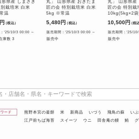
 山形県産 しまさき
丸」 山形県産 おきたま
丸」 山形県産
特別栽培米 白米
匠の会 特別栽培米 白米
匠の会 特別栽
※常温
5kg ※常温
10kg(5kg×2
0円
5,480円
10,500円
（税込）
（税込）
（税
25/10/3 00:00 ～
販売期間：'25/10/3 00:00 ～
販売期間：'25/10/3
在庫数 3
販売中
販売中
熊野本宮の釜餅
米
新商品
いづう
飛鳥の蘇
い
昇ワード
江戸前ちば海苔
スイーツ
ウニ
田舎庵の鰻
鮪