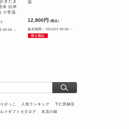
 おきたま
温
培米 白米
袋) ※常温
12,800円
（税込）
込）
販売期間：'25/10/3 00:00 ～
 00:00 ～
売り切れ
ぶりがっこ
人気ランキング
下仁田納豆
グルメギフトカタログ
名店の味