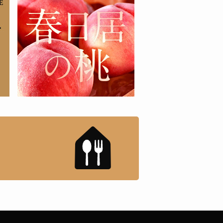
もんドットコム」について
「名店の味」TVメディアで