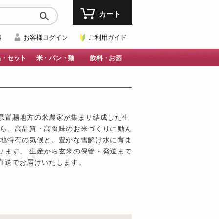
カート
り
お客様ログイン
ご利用ガイド
品・セット
米・パン・麺
飲料・お酒
県置賜地方の米農家が集まり結成した生
がら、高品質・高食味のお米づくりに励ん
盆地特有の気候と、豊かな雪解け水に育ま
ります。 生産から玄米の保管・発送まで
直送でお届けいたします。