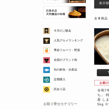
表示
全
8
商品
今月のご馳走
人気グルメランキング
季節フルーツ・野菜
全国のブランド肉
旬の鮮魚・水産品
定期購入
お届け
訳あり品
令和7
ち」 
産 し
お取り寄せカテゴリー
5kg 