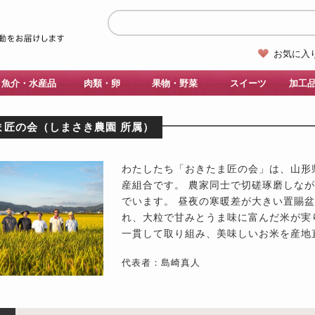
お気に入
魚介・水産品
肉類・卵
果物・野菜
スイーツ
加工
ま匠の会（しまさき農園 所属）
わたしたち「おきたま匠の会」は、山形
産組合です。 農家同士で切磋琢磨しな
でいます。 昼夜の寒暖差が大きい置賜
れ、大粒で甘みとうま味に富んだ米が実
一貫して取り組み、美味しいお米を産地
代表者：島崎真人