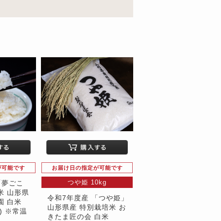
が可能です
お届け日の指定が可能です
つや姫 10kg
「夢ごこ
米 山形県
令和7年度産 「つや姫」
園 白米
山形県産 特別栽培米 お
袋) ※常温
きたま匠の会 白米