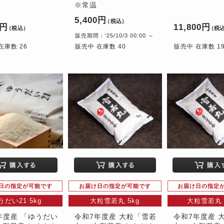
※常温
5,400円
（税込）
0円
11,800円
（税込）
（税
販売期間：'25/10/3 00:00 ～
在庫数 26
販売中 在庫数 40
販売中 在庫数 1
日の指定が可能です
お届け日の指定が可能です
お届け日の指定
うだい21 5kg
大粒雪若丸 5kg
大粒雪若丸 
年度産 「ゆうだい
令和7年度産 大粒「雪若
令和7年度産 