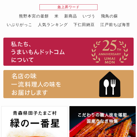
急上昇ワード
熊野本宮の釜餅
米
新商品
いづう
飛鳥の蘇
いぶりがっこ
人気ランキング
下仁田納豆
江戸前ちば海苔
スイーツ
ウニ
田舎庵の鰻
鮪
グルメギフトカタログ
名店の味