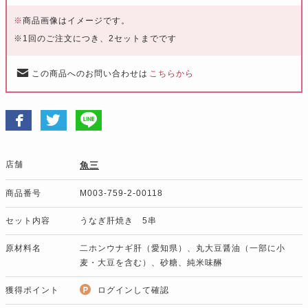
※
商品画像はイメージです。
※1回のご注文につき、2セットまでです
この商品へのお問い合わせは
こちらから
店舗
魚三
商品番号
M003-759-2-00118
セット内容
うなぎ肝焼き 5串
原材料名
二ホンウナギ肝（愛知県）、丸大豆醤油（一部に小
麦・大豆を含む）、砂糖、純米味醂
獲得ポイント
ログインして確認