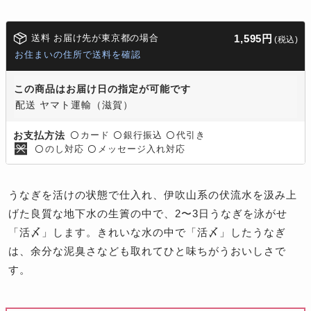
送料 お届け先が東京都の場合
1,595円
(税込)
お住まいの住所で送料を確認
この商品はお届け日の指定が可能です
配送 ヤマト運輸（滋賀）
カード
銀行振込
代引き
お支払方法
〇
〇
〇
のし対応
メッセージ入れ対応
〇
〇
うなぎを活けの状態で仕入れ、伊吹山系の伏流水を汲み上
げた良質な地下水の生簀の中で、2〜3日うなぎを泳がせ
「活〆」します。きれいな水の中で「活〆」したうなぎ
は、余分な泥臭さなども取れてひと味ちがうおいしさで
す。