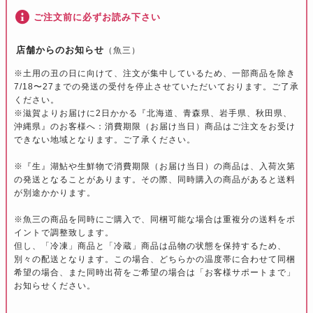
ご注文前に必ずお読み下さい
店舗からのお知らせ
（魚三）
※土用の丑の日に向けて、注文が集中しているため、一部商品を除き
7/18〜27までの発送の受付を停止させていただいております。ご了承
ください。
※滋賀よりお届けに2日かかる『北海道、青森県、岩手県、秋田県、
沖縄県』のお客様へ：消費期限（お届け当日）商品はご注文をお受け
できない地域となります。ご了承ください。
※『生』湖鮎や生鮮物で消費期限（お届け当日）の商品は、入荷次第
の発送となることがあります。その際、同時購入の商品があると送料
が別途かかります。
※魚三の商品を同時にご購入で、同梱可能な場合は重複分の送料をポ
イントで調整致します。
但し、「冷凍」商品と「冷蔵」商品は品物の状態を保持するため、
別々の配送となります。この場合、どちらかの温度帯に合わせて同梱
希望の場合、また同時出荷をご希望の場合は「お客様サポートまで」
お知らせください。