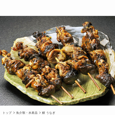
トップ
魚介類・水産品
鰻 うなぎ