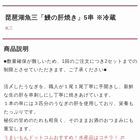
琵琶湖魚三「鰻の肝焼き」5串 ※冷蔵
魚三
商品説明
■数量確保が難しいため、1回のご注文につき2セットまでの
制限とさせていただきます。ご了承ください■
活〆したうなぎを、職人が１尾１尾丁寧に手開きし、新鮮
な生の肝を串刺しにし丁寧に焼きあげています。
１本の串には３匹分のうなぎの肝を使用しており、栄養も
たっぷりです。
秘伝の甘めのたれも程良く、そのままお酒のおつまみにも
重宝します。
うまいもんドットコムおすすめ！水産品はコチラ！