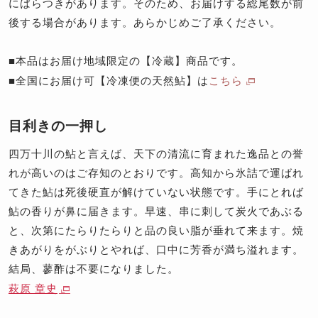
にばらつきがあります。そのため、お届けする総尾数が前
後する場合があります。あらかじめご了承ください。
■本品はお届け地域限定の【冷蔵】商品です。
■全国にお届け可【冷凍便の天然鮎】は
こちら
目利きの一押し
四万十川の鮎と言えば、天下の清流に育まれた逸品との誉
れが高いのはご存知のとおりです。高知から氷詰で運ばれ
てきた鮎は死後硬直が解けていない状態です。手にとれば
鮎の香りが鼻に届きます。早速、串に刺して炭火であぶる
と、次第にたらりたらりと品の良い脂が垂れて来ます。焼
きあがりをがぶりとやれば、口中に芳香が満ち溢れます。
結局、蓼酢は不要になりました。
萩原 章史