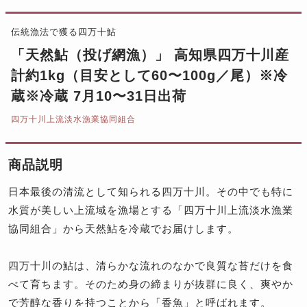
伝統漁法で獲る四万十鮎
「天然鮎（投げ網漁）」 高知県四万十川産
計約1kg（目安として60〜100g／尾）※冷
蔵※冷蔵 7月10〜31日出荷
四万十川上流淡水漁業協同組合
商品説明
日本最後の清流として知られる四万十川。その中でも特に
水質が美しい上流域を漁場とする「四万十川上流淡水漁業
協同組合」から天然鮎を冷蔵でお届けします。
四万十川の鮎は、清らかな流れのなかで良質な苔だけを食
べて育ちます。そのため身の締まりが抜群に良く、爽やか
で芳醇な香りを持つことから「香魚」と呼ばれます。