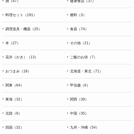
酒（47）
健康食品（37）
料理セット（191）
燃料（3）
調理道具・機器（25）
食器（74）
本（27）
その他（21）
花卉（かき）（13）
ご飯のお供（7）
おつまみ（18）
北海道・東北（71）
関東（64）
甲信越（6）
東海（32）
関西（39）
北陸（9）
中国（35）
四国（32）
九州・沖縄（54）