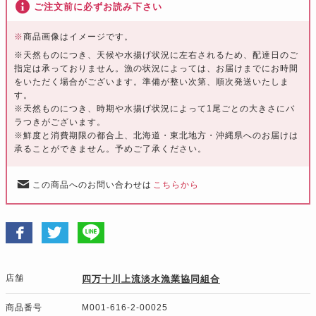
ご注文前に必ずお読み下さい
※
商品画像はイメージです。
※天然ものにつき、天候や水揚げ状況に左右されるため、配達日のご
指定は承っておりません。漁の状況によっては、お届けまでにお時間
をいただく場合がございます。準備が整い次第、順次発送いたしま
す。
※天然ものにつき、時期や水揚げ状況によって1尾ごとの大きさにバ
ラつきがございます。
※鮮度と消費期限の都合上、北海道・東北地方・沖縄県へのお届けは
承ることができません。予めご了承ください。
この商品へのお問い合わせは
こちらから
店舗
四万十川上流淡水漁業協同組合
商品番号
M001-616-2-00025