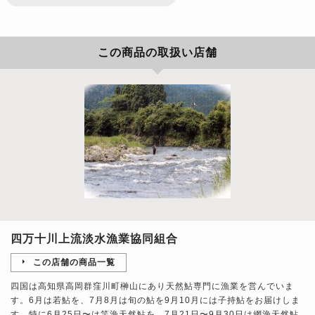
この商品の取扱い店舗
四万十川上流淡水漁業協同組合
この店舗の商品一覧
四国は高知県高岡群窪川町榊山にあり天然鮎専門に漁業を営んでいま
す。6月は若鮎を、7月8月は旬の鮎を9月10月には子持鮎をお届けしま
す。特に6月25日〜は竿漁天然鮎を、7月21日〜9月30日は網漁天然鮎