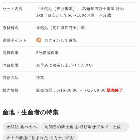
セット内容
「天然鮎（投げ網漁）」 高知県四万十川産 計約
1kg（目安として60〜100g／尾）※冷蔵
原材料名
天然鮎（高知県四万十川産）
獲得ポイント
ログインして確認
消費税率
8%軽減税率
消費期限
お早めにお召し上がりください
保存方法
冷蔵
販売情報
販売期間：6/16 00:00 ～ 7/25 08:00
販売終了
産地・生産者の特集
天然鮎 食べ比べ
高知県の郷土食 お取り寄せグルメ「土佐...
天下の清流に育まれた 四万十川の鮎