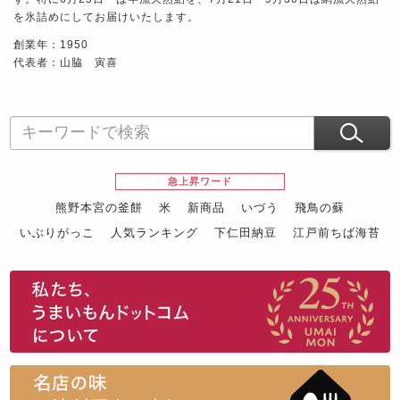
を氷詰めにしてお届けいたします。
創業年：1950
代表者：山脇 寅喜
急上昇ワード
熊野本宮の釜餅
米
新商品
いづう
飛鳥の蘇
いぶりがっこ
人気ランキング
下仁田納豆
江戸前ちば海苔
スイーツ
ウニ
田舎庵の鰻
鮪
グルメギフトカタログ
名店の味