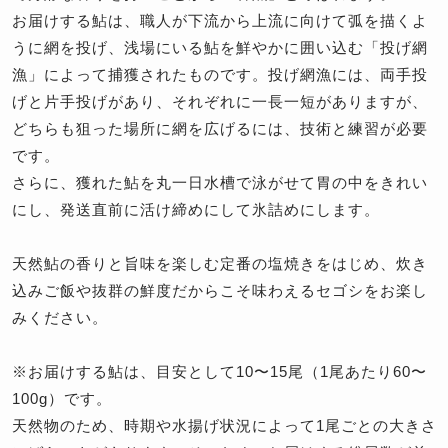
お届けする鮎は、職人が下流から上流に向けて弧を描くよ
うに網を投げ、浅場にいる鮎を鮮やかに囲い込む「投げ網
漁」によって捕獲されたものです。投げ網漁には、両手投
げと片手投げがあり、それぞれに一長一短がありますが、
どちらも狙った場所に網を広げるには、技術と練習が必要
です。
さらに、獲れた鮎を丸一日水槽で泳がせて胃の中をきれい
にし、発送直前に活け締めにして氷詰めにします。
天然鮎の香りと旨味を楽しむ定番の塩焼きをはじめ、炊き
込みご飯や抜群の鮮度だからこそ味わえるセゴシをお楽し
みください。
※お届けする鮎は、目安として10〜15尾（1尾あたり60〜
100g）です。
天然物のため、時期や水揚げ状況によって1尾ごとの大きさ