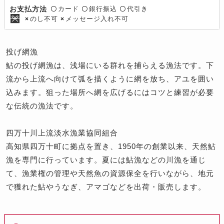
カード
銀行振込
代引き
お支払方法
〇
〇
〇
のし不可
メッセージ入れ不可
×
×
投げ網漁
鮎の投げ網漁は、浅場にいる群れを捕らえる漁法です。下
流から上流へ向けて弧を描くように網を放ち、アユを囲い
込みます。狙った場所へ網を広げるにはコツと練習が必要
な伝統の漁法です。
四万十川上流淡水漁業協同組合
高知県四万十町に拠点を置き、1950年の創業以来、天然鮎
漁を専門に行っています。夏には鮎漁などの川漁を通じ
て、漁業権の管理や天然魚の資源保全を行いながら、地元
で獲れた鮎やうなぎ、アマゴなどを出荷・販売します。