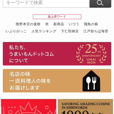
急上昇ワード
熊野本宮の釜餅
米
新商品
いづう
飛鳥の蘇
いぶりがっこ
人気ランキング
下仁田納豆
江戸前ちば海苔
スイーツ
ウニ
田舎庵の鰻
鮪
グルメギフトカタログ
名店の味