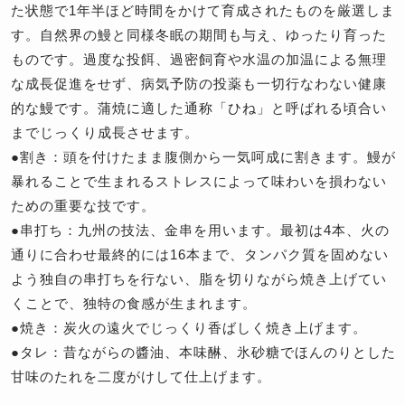
た状態で1年半ほど時間をかけて育成されたものを厳選しま
す。自然界の鰻と同様冬眠の期間も与え、ゆったり育った
ものです。過度な投餌、過密飼育や水温の加温による無理
な成長促進をせず、病気予防の投薬も一切行なわない健康
的な鰻です。蒲焼に適した通称「ひね」と呼ばれる頃合い
までじっくり成長させます。
●割き：頭を付けたまま腹側から一気呵成に割きます。鰻が
暴れることで生まれるストレスによって味わいを損わない
ための重要な技です。
●串打ち：九州の技法、金串を用います。最初は4本、火の
通りに合わせ最終的には16本まで、タンパク質を固めない
よう独自の串打ちを行ない、脂を切りながら焼き上げてい
くことで、独特の食感が生まれます。
●焼き：炭火の遠火でじっくり香ばしく焼き上げます。
●タレ：昔ながらの醬油、本味醂、氷砂糖でほんのりとした
甘味のたれを二度がけして仕上げます。