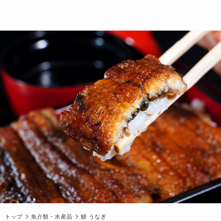
トップ
魚介類・水産品
鰻 うなぎ