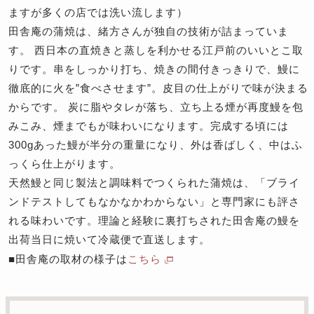
ますが多くの店では洗い流します）
田舎庵の蒲焼は、緒方さんが独自の技術が詰まっていま
す。 西日本の直焼きと蒸しを利かせる江戸前のいいとこ取
りです。串をしっかり打ち、焼きの間付きっきりで、鰻に
徹底的に火を”食べさせます”。皮目の仕上がりで味が決まる
からです。 炭に脂やタレが落ち、立ち上る煙が再度鰻を包
みこみ、煙までもが味わいになります。完成する頃には
300gあった鰻が半分の重量になり、外は香ばしく、中はふ
っくら仕上がります。
天然鰻と同じ製法と調味料でつくられた蒲焼は、「ブライ
ンドテストしてもなかなかわからない」と専門家にも評さ
れる味わいです。理論と経験に裏打ちされた田舎庵の鰻を
出荷当日に焼いて冷蔵便で直送します。
■田舎庵の取材の様子は
こちら