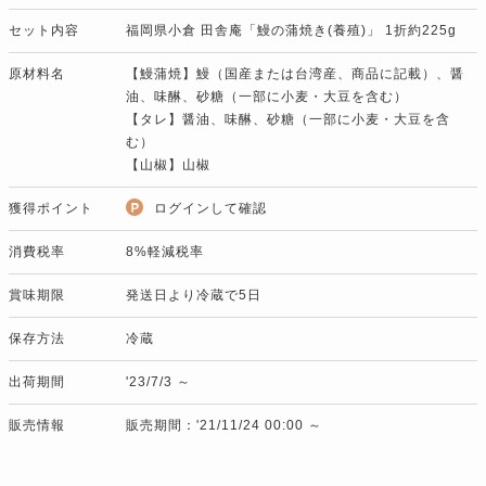
セット内容
福岡県小倉 田舎庵「鰻の蒲焼き(養殖)」 1折約225g
原材料名
【鰻蒲焼】鰻（国産または台湾産、商品に記載）、醤
油、味醂、砂糖（一部に小麦・大豆を含む）
【タレ】醤油、味醂、砂糖（一部に小麦・大豆を含
む）
【山椒】山椒
獲得ポイント
ログインして確認
消費税率
8%軽減税率
賞味期限
発送日より冷蔵で5日
保存方法
冷蔵
出荷期間
'23/7/3 ～
販売情報
販売期間：'21/11/24 00:00 ～