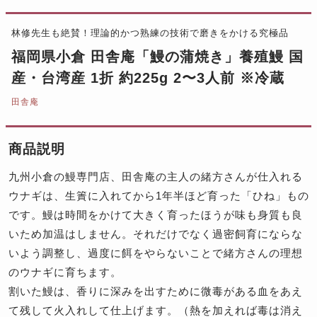
林修先生も絶賛！理論的かつ熟練の技術で磨きをかける究極品
福岡県小倉 田舎庵「鰻の蒲焼き」養殖鰻 国
産・台湾産 1折 約225g 2〜3人前 ※冷蔵
田舎庵
商品説明
九州小倉の鰻専門店、田舎庵の主人の緒方さんが仕入れる
ウナギは、生簀に入れてから1年半ほど育った「ひね」もの
です。鰻は時間をかけて大きく育ったほうが味も身質も良
いため加温はしません。それだけでなく過密飼育にならな
いよう調整し、過度に餌をやらないことで緒方さんの理想
のウナギに育ちます。
割いた鰻は、香りに深みを出すために微毒がある血をあえ
て残して火入れして仕上げます。（熱を加えれば毒は消え