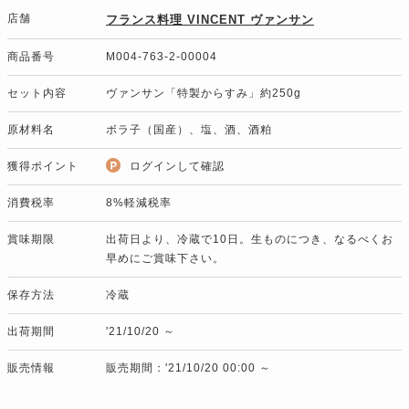
店舗
フランス料理 VINCENT ヴァンサン
商品番号
M004-763-2-00004
セット内容
ヴァンサン「特製からすみ」約250g
原材料名
ボラ子（国産）、塩、酒、酒粕
獲得ポイント
ログインして確認
消費税率
8%軽減税率
賞味期限
出荷日より、冷蔵で10日。生ものにつき、なるべくお
早めにご賞味下さい。
保存方法
冷蔵
出荷期間
'21/10/20 ～
販売情報
販売期間：'21/10/20 00:00 ～