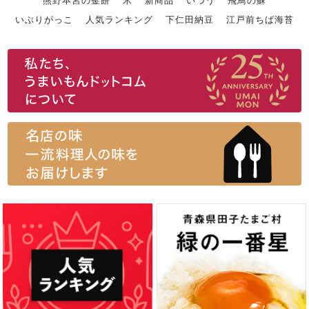
熊野本宮の釜餅
米
新商品
いづう
飛鳥の蘇
いぶりがっこ
人気ランキング
下仁田納豆
江戸前ちば海苔
スイーツ
ウニ
田舎庵の鰻
鮪
グルメギフトカタログ
名店の味