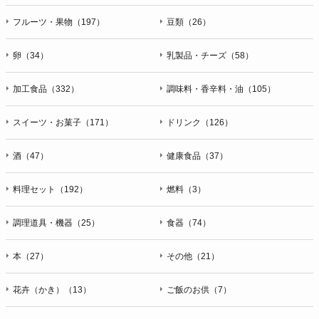
フルーツ・果物（197）
豆類（26）
卵（34）
乳製品・チーズ（58）
加工食品（332）
調味料・香辛料・油（105）
スイーツ・お菓子（171）
ドリンク（126）
酒（47）
健康食品（37）
料理セット（192）
燃料（3）
調理道具・機器（25）
食器（74）
本（27）
その他（21）
花卉（かき）（13）
ご飯のお供（7）