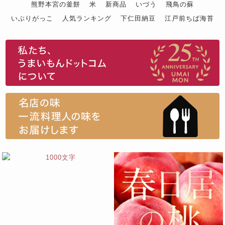
熊野本宮の釜餅
米
新商品
いづう
飛鳥の蘇
いぶりがっこ
人気ランキング
下仁田納豆
江戸前ちば海苔
スイーツ
ウニ
田舎庵の鰻
鮪
グルメギフトカタログ
名店の味