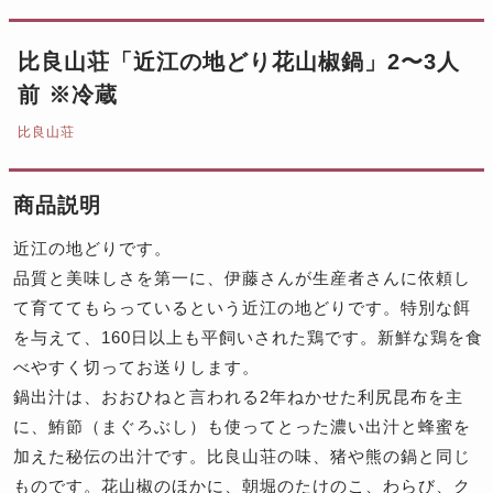
比良山荘「近江の地どり花山椒鍋」2〜3人
前 ※冷蔵
比良山荘
商品説明
近江の地どりです。
品質と美味しさを第一に、伊藤さんが生産者さんに依頼し
て育ててもらっているという近江の地どりです。特別な餌
を与えて、160日以上も平飼いされた鶏です。新鮮な鶏を食
べやすく切ってお送りします。
鍋出汁は、おおひねと言われる2年ねかせた利尻昆布を主
に、鮪節（まぐろぶし）も使ってとった濃い出汁と蜂蜜を
加えた秘伝の出汁です。比良山荘の味、猪や熊の鍋と同じ
ものです。花山椒のほかに、朝堀のたけのこ、わらび、ク