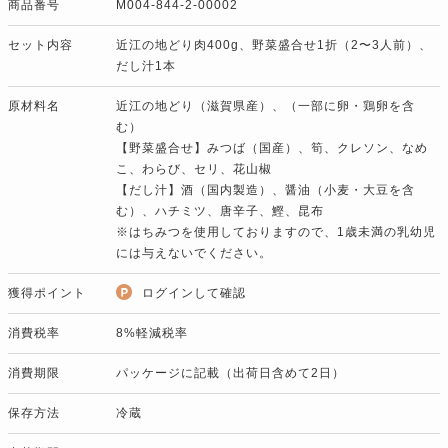
商品番号
M004-844-2-00002
セット内容
近江の地どり肉400g、野菜盛合せ1折（2〜3人前）、
だし汁1本
原材料名
近江の地どり（滋賀県産）、（一部に卵・鶏卵を含
む）
【野菜盛合せ】みつば（国産）、筍、クレソン、なめ
こ、わらび、セリ、花山椒
【だし汁】酒（国内製造）、醤油（小麦・大豆を含
む）、ハチミツ、唐辛子、鰹、昆布
※はちみつを使用しておりますので、1歳未満の乳幼児
には与えないでください。
獲得ポイント
ログインして確認
消費税率
8%軽減税率
消費期限
パッケージに記載（出荷日含めて2日）
保存方法
冷蔵