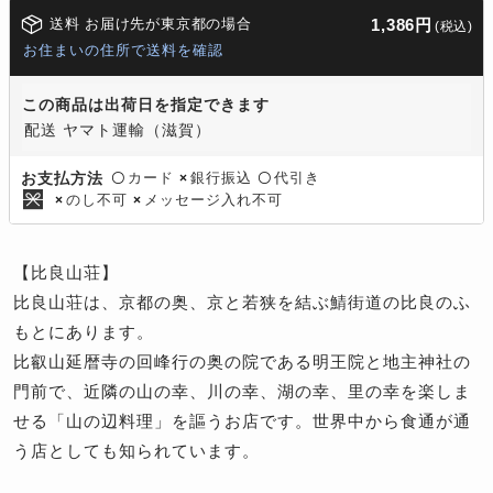
送料 お届け先が東京都の場合
1,386円
(税込)
お住まいの住所で送料を確認
この商品は出荷日を指定できます
配送 ヤマト運輸（滋賀）
カード
銀行振込
代引き
お支払方法
〇
×
〇
のし不可
メッセージ入れ不可
×
×
【比良山荘】
比良山荘は、京都の奥、京と若狭を結ぶ鯖街道の比良のふ
もとにあります。
比叡山延暦寺の回峰行の奥の院である明王院と地主神社の
門前で、近隣の山の幸、川の幸、湖の幸、里の幸を楽しま
せる「山の辺料理」を謳うお店です。世界中から食通が通
う店としても知られています。