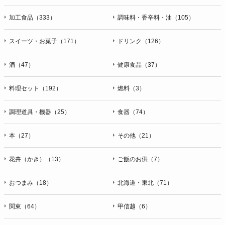
加工食品（333）
調味料・香辛料・油（105）
スイーツ・お菓子（171）
ドリンク（126）
酒（47）
健康食品（37）
料理セット（192）
燃料（3）
調理道具・機器（25）
食器（74）
本（27）
その他（21）
花卉（かき）（13）
ご飯のお供（7）
おつまみ（18）
北海道・東北（71）
関東（64）
甲信越（6）