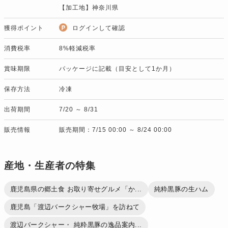
【加工地】神奈川県
獲得ポイント
ログインして確認
消費税率
8%軽減税率
賞味期限
パッケージに記載（目安として1か月）
保存方法
冷凍
出荷期間
7/20 ～ 8/31
販売情報
販売期間：7/15 00:00 ～ 8/24 00:00
産地・生産者の特集
鹿児島県の郷土食 お取り寄せグルメ「か...
純粋黒豚の生ハム
鹿児島「渡辺バークシャー牧場」を訪ねて
渡辺バークシャー・ 純粋黒豚の逸品案内...