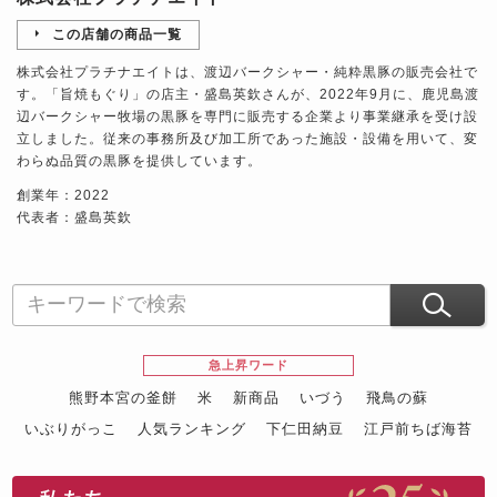
この店舗の商品一覧
株式会社プラチナエイトは、渡辺バークシャー・純粋黒豚の販売会社で
す。「旨焼もぐり」の店主・盛島英欽さんが、2022年9月に、鹿児島渡
辺バークシャー牧場の黒豚を専門に販売する企業より事業継承を受け設
立しました。従来の事務所及び加工所であった施設・設備を用いて、変
わらぬ品質の黒豚を提供しています。
創業年：2022
代表者：盛島英欽
急上昇ワード
熊野本宮の釜餅
米
新商品
いづう
飛鳥の蘇
いぶりがっこ
人気ランキング
下仁田納豆
江戸前ちば海苔
スイーツ
ウニ
田舎庵の鰻
鮪
グルメギフトカタログ
名店の味