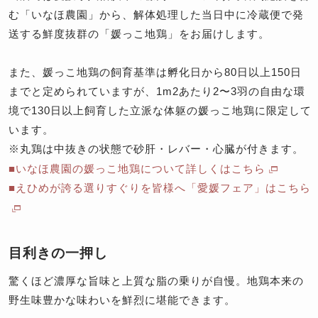
む「いなほ農園」から、解体処理した当日中に冷蔵便で発
送する鮮度抜群の「媛っこ地鶏」をお届けします。
また、媛っこ地鶏の飼育基準は孵化日から80日以上150日
までと定められていますが、1m2あたり2〜3羽の自由な環
境で130日以上飼育した立派な体躯の媛っこ地鶏に限定して
います。
※丸鶏は中抜きの状態で砂肝・レバー・心臓が付きます。
■いなほ農園の媛っこ地鶏について詳しくはこちら
■えひめが誇る選りすぐりを皆様へ「愛媛フェア」はこちら
目利きの一押し
驚くほど濃厚な旨味と上質な脂の乗りが自慢。地鶏本来の
野生味豊かな味わいを鮮烈に堪能できます。