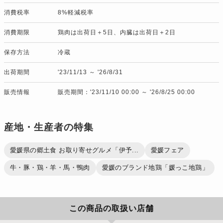
消費税率
8%軽減税率
消費期限
鶏肉は出荷日＋5日、内臓は出荷日＋2日
保存方法
冷蔵
出荷期間
'23/11/13 ～ '26/8/31
販売情報
販売期間：'23/11/10 00:00 ～ '26/8/25 00:00
産地・生産者の特集
愛媛県の郷土食 お取り寄せグルメ「伊予...
愛媛フェア
牛・豚・鶏・羊・馬・鴨肉
愛媛のブランド地鶏「媛っこ地鶏」
この商品の取扱い店舗