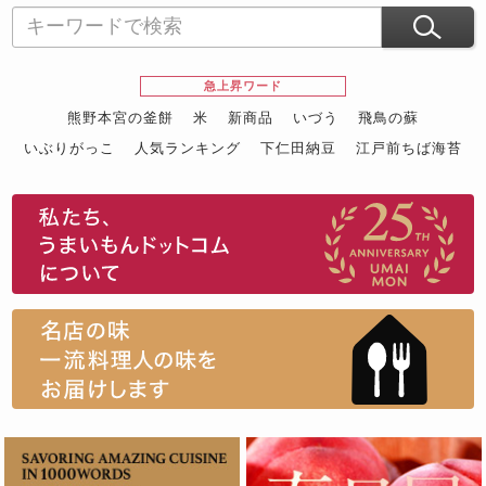
急上昇ワード
熊野本宮の釜餅
米
新商品
いづう
飛鳥の蘇
いぶりがっこ
人気ランキング
下仁田納豆
江戸前ちば海苔
スイーツ
ウニ
田舎庵の鰻
鮪
グルメギフトカタログ
名店の味