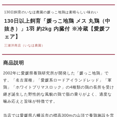
130日飼育のいなほ農園の媛っこ地鶏は素晴らしい味わい
130日以上飼育「媛っこ地鶏 メス 丸鶏（中
抜き）」1羽 約2kg 内臓付 ※冷蔵【愛媛フ
ェア】
三瀬洋商店（いなほ農園）
商品説明
2002年に愛媛県養鶏研究所が開発した「媛っこ地鶏」で
す。「名古屋種」「愛媛系ロードアイランドレッド」「軍
鶏」「ホワイトプリマスロック」の4種類の鶏の長所を受け
継ぎ誕生した野性的な風貌の鶏で脂の乗りがよく、適度な
噛み応えと旨味が特徴です。
当店では愛媛県八幡浜市の標高300mの山頂で養鶏施設を営