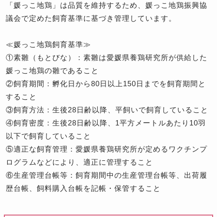
「媛っこ地鶏」は品質を維持するため、媛っこ地鶏振興協
議会で定めた飼育基準に基づき管理しています。
≪媛っこ地鶏飼育基準≫
①素雛（もとびな）：素雛は愛媛県養鶏研究所が供給した
媛っこ地鶏の雛であること
②飼育期間：孵化日から80日以上150日までを飼育期間と
すること
③飼育方法：生後28日齢以降、平飼いで飼育していること
④飼育密度：生後28日齢以降、1平方メートルあたり10羽
以下で飼育していること
⑤適正な飼育管理：愛媛県養鶏研究所が定めるワクチンプ
ログラムなどにより、適正に管理すること
⑥生産管理台帳等：飼育期間中の生産管理台帳等、出荷履
歴台帳、飼料購入台帳を記帳・保管すること