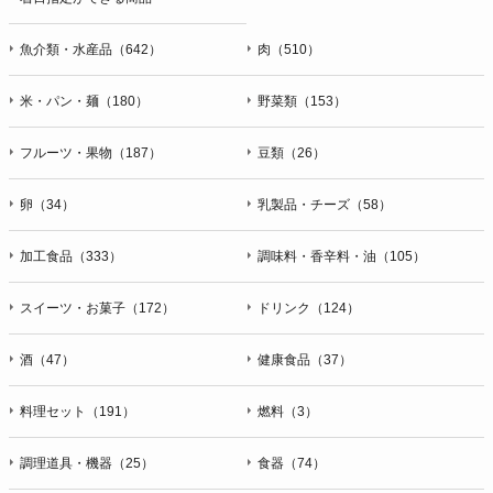
魚介類・水産品（642）
肉（510）
米・パン・麺（180）
野菜類（153）
フルーツ・果物（187）
豆類（26）
卵（34）
乳製品・チーズ（58）
加工食品（333）
調味料・香辛料・油（105）
スイーツ・お菓子（172）
ドリンク（124）
酒（47）
健康食品（37）
料理セット（191）
燃料（3）
調理道具・機器（25）
食器（74）