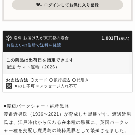
ログインしてお気に入り登録
送料 お届け先が東京都の場合
1,001円
(税込)
お住まいの住所で送料を確認
この商品は出荷日を指定できます
配送 ヤマト運輸（2026）
カード
銀行振込
代引き
お支払方法
〇
〇
〇
のし不可
メッセージ入れ不可
×
×
■渡辺バークシャー・純粋黒豚
渡邉近男氏（1936〜2021）が育成した黒豚です。渡邊近男
氏は、江戸時代から伝わる在来種の黒豚に、英国バークシ
ャー種を交配し鹿児島の純粋黒豚として繁殖させました。