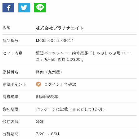
店舗
株式会社プラチナエイト
商品番号
M005-036-2-00014
セット内容
渡辺バークシャー・純粋黒豚「しゃぶしゃぶ用 ロー
ス」九州産 豚肉 1袋300ｇ
原材料名
豚肉（九州産）
獲得ポイント
ログインして確認
消費税率
8%軽減税率
賞味期限
パッケージに記載（目安として1か月）
保存方法
冷凍
出荷期間
7/20 ～ 8/31