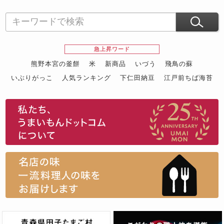
急上昇ワード
熊野本宮の釜餅
米
新商品
いづう
飛鳥の蘇
いぶりがっこ
人気ランキング
下仁田納豆
江戸前ちば海苔
スイーツ
ウニ
田舎庵の鰻
鮪
グルメギフトカタログ
名店の味