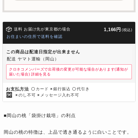
送料 お届け先が東京都の場合
1,166円
(税込)
お住まいの住所で送料を確認
この商品は配達日指定が出来ません
配送 ヤマト運輸（岡山）
クロネコメンバーズで出荷後の変更が可能な場合があります(通知が
届いた場合)
詳細を見る
カード
銀行振込
代引き
お支払方法
〇
×
〇
のし不可
メッセージ入れ不可
×
×
■岡山の桃「袋掛け栽培」の利点
岡山の桃の特徴は、上品で透き通るように白いことです。