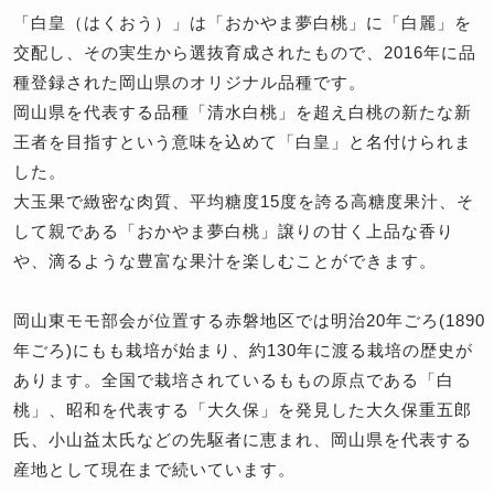
「白皇（はくおう）」は「おかやま夢白桃」に「白麗」を
交配し、その実生から選抜育成されたもので、2016年に品
種登録された岡山県のオリジナル品種です。
岡山県を代表する品種「清水白桃」を超え白桃の新たな新
王者を目指すという意味を込めて「白皇」と名付けられま
した。
大玉果で緻密な肉質、平均糖度15度を誇る高糖度果汁、そ
して親である「おかやま夢白桃」譲りの甘く上品な香り
や、滴るような豊富な果汁を楽しむことができます。
岡山東モモ部会が位置する赤磐地区では明治20年ごろ(1890
年ごろ)にもも栽培が始まり、約130年に渡る栽培の歴史が
あります。全国で栽培されているももの原点である「白
桃」、昭和を代表する「大久保」を発見した大久保重五郎
氏、小山益太氏などの先駆者に恵まれ、岡山県を代表する
産地として現在まで続いています。