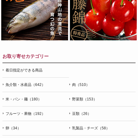
お取り寄せカテゴリー
着日指定ができる商品
魚介類・水産品（642）
肉（510）
米・パン・麺（180）
野菜類（153）
フルーツ・果物（192）
豆類（26）
卵（34）
乳製品・チーズ（58）