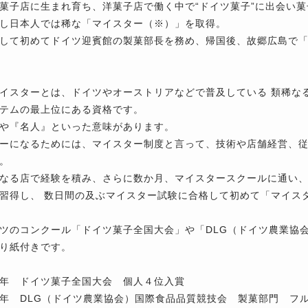
菓子店に生まれ育ち、洋菓子店で働く中で“ドイツ菓子”に出会い
し日本人では稀な「マイスター（※）」を取得。
して初めてドイツ迎賓館の製菓部長を務め、帰国後、故郷広島で
イスターとは、ドイツやオーストリアなどで普及している 類稀な
テムの最上位にある資格です。
や『名人』といった意味があります。
ーになるためには、マイスター制度と言って、技術や店舗経営、
。
なる店で経験を積み、さらに数か月、マイスタースクールに通い
習得し、 数日間の及ぶマイスター試験に合格して初めて「マイス
ツのコンクール「ドイツ菓子全国大会」や「DLG（ドイツ農業協
り紙付きです。
年 ドイツ菓子全国大会 個人４位入賞
年 DLG（ドイツ農業協会）国際食品品質競技会 製菓部門 フ