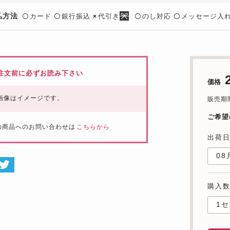
払方法
カード
銀行振込
代引き
のし対応
メッセージ入
〇
〇
×
〇
〇
注文前に必ずお読み下さい
価格
画像はイメージです。
販売期間：
ご希望
の商品へのお問い合わせは
こちらから
出荷
購入