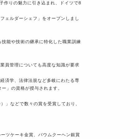
菓子作りの魅力に引き込まれ、ドイツで8
「フェルダーシェフ」をオープンしまし
る技能や技術の継承に特化した職業訓練
従業員管理についても高度な知識が要求
、経済学、法律法規など多岐にわたる専
ター」の資格が授与されます。
会）」などで数々の賞を受賞しており、
ルーツケーキ金賞、バウムクーヘン銀賞