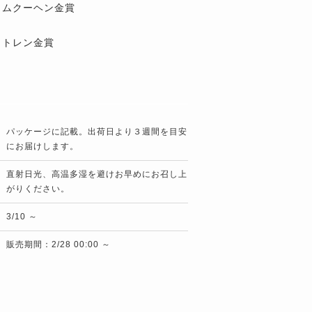
ウムクーヘン金賞
ュトレン金賞
パッケージに記載。出荷日より３週間を目安
にお届けします。
直射日光、高温多湿を避けお早めにお召し上
がりください。
3/10 ～
販売期間：2/28 00:00 ～