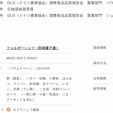
年 DLG（ドイツ農業協会）国際食品品質競技会 製菓部門 バ
年 日独奨励賞受賞
年 DLG（ドイツ農業協会）国際食品品質競技会 製菓部門 シ
賞味期限
フェルダーシェフ（田頭菓子屋）
M004-450-2-00047
保存方法
容
「バウムクーヘン」1台13cm
卵（国産）、バター、砂糖、小麦粉、はちみ
出荷期間
つ、マジパン、転化糖、生クリーム、レモ
販売情報
ン、洋酒（ラム酒）、ごま油、水飴/トレハ
ロース、（一部に卵・小麦・乳成分・ごま・
アーモンドを含む）
ント
ログインして確認