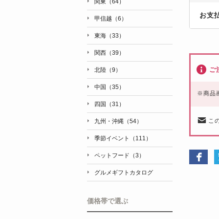
関東（64）
お支
甲信越（6）
東海（33）
関西（39）
ご
北陸（9）
中国（35）
※
商品
四国（31）
こ
九州・沖縄（54）
季節イベント（111）
ペットフード（3）
グルメギフトカタログ
価格帯で選ぶ