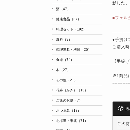
影した、
酒（47）
■フェル
健康食品（37）
料理セット（192）
======
●手提げ
燃料（3）
ご購入時
調理道具・機器（25）
食器（74）
【手提げ
本（27）
※1商品
その他（21）
======
花卉（かき）（13）
ご飯のお供（7）
送
おつまみ（18）
北海道・東北（71）
この商