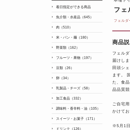
着日指定ができる商品
フェ
魚介類・水産品（645）
フェルダ
肉（510）
米・パン・麺（180）
商品説
野菜類（162）
フェルダ
フルーツ・果物（197）
届けしま
田頭シェ
豆類（26）
ます。 
卵（34）
た、食品
乳製品・チーズ（58）
品品質競
加工食品（332）
ご自宅用
調味料・香辛料・油（105）
かけてお
スイーツ・お菓子（171）
※5月1
ドリンク（126）