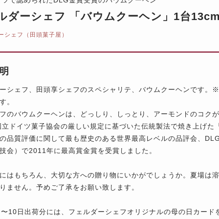
ルダーシェフ 「バウムクーヘン」1台13cm
ーシェフ（田頭菓子屋）
明
ーシェフ、田頭享シェフのスペシャリテ、バウムクーヘンです。
す。
フのバウムクーヘンは、どっしり、しっとり、アーモンドのコク
国立ドイツ菓子協会の厳しい規定に基づいた伝統製法で焼き上げた
の品質評価に関して最も歴史のある世界最高レベルの品評会、DL
技会）で2011年に最高賞金賞を受賞しました。
にはもちろん、大切な方への贈り物にいかがでしょうか。夏場は
りません。予めご了承をお願い致します。
日〜10日出荷分には、フェルダーシェフオリジナルの母の日カー