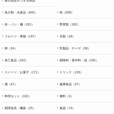
着日指定ができる商品
魚介類・水産品（640）
肉（509）
米・パン・麺（181）
野菜類（162）
フルーツ・果物（197）
豆類（26）
卵（34）
乳製品・チーズ（58）
加工食品（332）
調味料・香辛料・油（105）
スイーツ・お菓子（171）
ドリンク（126）
酒（47）
健康食品（37）
料理セット（192）
燃料（3）
調理道具・機器（25）
食器（74）