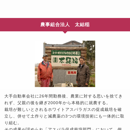
農事組合法人 太結稲
大手自動車会社に26年間勤務後、農業に対する思いを捨てき
れず、父親の後を継ぎ2000年から本格的に就農する。
栽培が難しいとされるホワイトアスパラガスの促成栽培を確
立し、併せて土作りと減農薬の3つの環境技術にも一体的に取
り組む。
その成果が認められ「アスパラ促成栽培部門」において、個