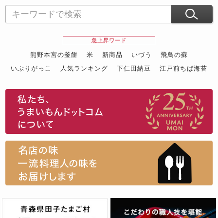
急上昇ワード
熊野本宮の釜餅
米
新商品
いづう
飛鳥の蘇
いぶりがっこ
人気ランキング
下仁田納豆
江戸前ちば海苔
スイーツ
ウニ
田舎庵の鰻
鮪
グルメギフトカタログ
名店の味