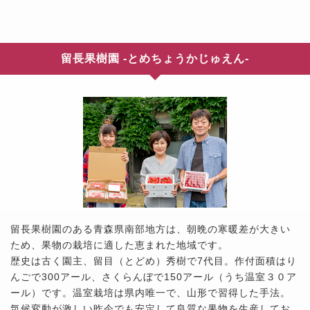
留長果樹園 -とめちょうかじゅえん‐
留長果樹園のある青森県南部地方は、朝晩の寒暖差が大きい
ため、果物の栽培に適した恵まれた地域です。
歴史は古く園主、留目（とどめ）秀樹で7代目。作付面積はり
んごで300アール、さくらんぼで150アール（うち温室３０ア
ール）です。温室栽培は県内唯一で、山形で習得した手法。
気候変動が激しい昨今でも安定して良質な果物を生産してお