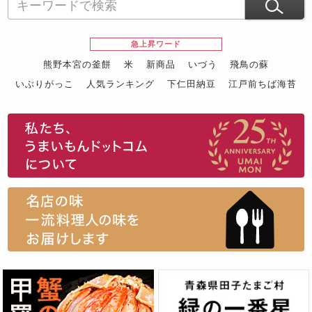
急上昇ワード
熊野本宮の釜餅
米
新商品
いづう
飛鳥の蘇
いぶりがっこ
人気ランキング
下仁田納豆
江戸前ちば海苔
スイーツ
ウニ
田舎庵の鰻
鮪
グルメギフトカタログ
名店の味