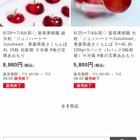
6/29〜7/4出荷◇ 留長果樹園 超
6/25〜7/4出荷◇ 留長果樹園 大
大粒「ジュノハート〜
粒「ジュノハート〜Junoheart」
Junoheart」青森県産さくらんぼ
青森県産さくらんぼ 3〜4L 約
4L 15粒 化粧箱 ※冷蔵 #食の宝
100g×3パック（1パック9粒前
庫あおもり
後）※冷蔵 #食の宝庫あおもり
8,980円
5,800円
（税込）
（税込）
販売期間：7/1 00:00 ～ 7/2
販売期間：7/1 00:00 ～ 7/2
08:00
販売終了
08:00
販売終了
販売終了
販売終了
全
2
商品