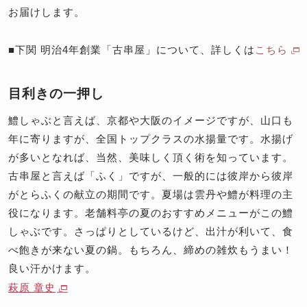
お届けします。
■下関 明治4年創業「古串屋」について、詳しくは
こちら
目利きの一押し
鱧しゃぶと言えば、京都や大阪のイメージですが、山口も
年に寄りますが、全国トップクラスの水揚量です。水揚げ
が多いとなれば、当然、美味しく頂く術を知っています。
古串屋と言えば「ふく」ですが、一般的には彼岸から彼岸
がとらふくの献立の期間です。夏場は雲丹や鱧が料理の主
役になります。老舗料亭の夏のおすすめメニューがこの鱧
しゃぶです。さっぱりとしているけど、出汁が利いて、食
べ飽きが来ない夏の鍋。もちろん、締めの雑炊もうまい！
良い汗かけます。
萩原 章史