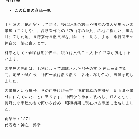
古串屋
この店舗の商品一覧
毛利藩のお抱え宿として栄え、後に維新の志士や明治の偉人が集った古
串屋（こぐしや）。高杉晋作らの「功山寺の挙兵」の地に程近い、壇具
川に面した地。長府藩侍屋敷長屋を川向こうに見る、まさに維新回天の
舞台の一部と言えます。
料亭としての創業は明治四年。現在は六代目主人 神在邦幸が腕をふる
います。
古串屋の先祖は、毛利によって滅ぼされた尼子の重臣 神西三郎左衛
門。尼子の滅亡後、神西一族は散り散りに各地に移り住み、再興を期し
ました。
古串屋という屋号。その由来は現当主・神在邦幸の先祖が、岡山県小串
村に住んでいたことに遡ります。神西から神在に改名し、町人となり、
長府に小串屋の名で商いを始め、昭和初期に現在の古串屋に改名しまし
た。
創業年：1871
代表者：神在 邦幸