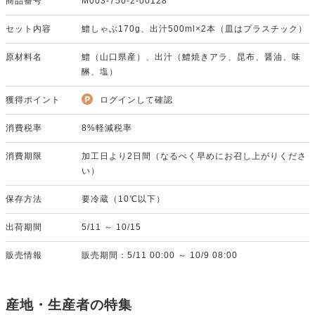
商品番号
M003-750-2-00128
セット内容
鱧しゃぶ170g、出汁500ml×2本（皿はプラスチック）
原材料名
鱧（山口県産）、出汁（鱧焼きアラ、昆布、醤油、味
醂、塩）
獲得ポイント
ログインして確認
消費税率
8%軽減税率
消費期限
加工日より2日間（なるべく早めにお召し上がりくださ
い）
保存方法
要冷蔵（10℃以下）
出荷期間
5/11 ～ 10/15
販売情報
販売期間：5/11 00:00 ～ 10/9 08:00
産地・生産者の特集