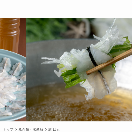
トップ
魚介類・水産品
鱧 はも