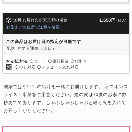
送料 お届け先が東京都の場合
1,650円
(税込)
お住まいの住所で送料を確認
この商品はお届け日の指定が可能です
配送 ヤマト運輸（山口）
カード
銀行振込
代引き
お支払方法
〇
〇
〇
のし対応
メッセージ入れ対応
〇
〇
濃縮ではない1Lの出汁を一緒にお届けします。 オニオンス
ライス・水菜をご用意ください。鱧の皮は70度のお湯に数
秒あててあります。しゃぶしゃぶしゃぶと軽く火を入れて
お召し上がりください。