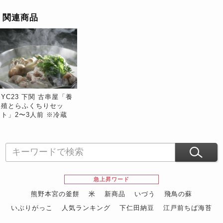
関連商品
YC23 下関 古串屋「養
殖とらふくちりセッ
ト」2〜3人前 ※冷蔵
急上昇ワード
熊野本宮の釜餅
米
新商品
いづう
飛鳥の蘇
いぶりがっこ
人気ランキング
下仁田納豆
江戸前ちば海苔
スイーツ
ウニ
田舎庵の鰻
鮪
グルメギフトカタログ