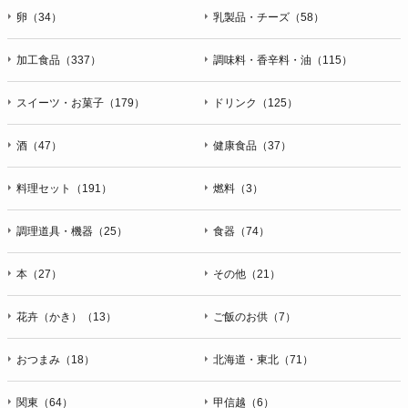
卵（34）
乳製品・チーズ（58）
加工食品（337）
調味料・香辛料・油（115）
スイーツ・お菓子（179）
ドリンク（125）
酒（47）
健康食品（37）
料理セット（191）
燃料（3）
調理道具・機器（25）
食器（74）
本（27）
その他（21）
花卉（かき）（13）
ご飯のお供（7）
おつまみ（18）
北海道・東北（71）
関東（64）
甲信越（6）