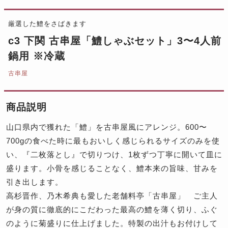
厳選した鱧をさばきます
c3 下関 古串屋「鱧しゃぶセット」3〜4人前
鍋用 ※冷蔵
古串屋
商品説明
山口県内で獲れた「鱧」を古串屋風にアレンジ。600〜
700gの食べた時に最もおいしく感じられるサイズのみを使
い、『二枚落とし』で切りつけ、1枚ずつ丁寧に開いて皿に
盛ります。小骨を感じることなく、鱧本来の旨味、甘みを
引き出します。
高杉晋作、乃木希典も愛した老舗料亭「古串屋」 ご主人
が身の質に徹底的にこだわった最高の鱧を薄く切り、ふぐ
のように菊盛りに仕上げました。特製の出汁もお付けして