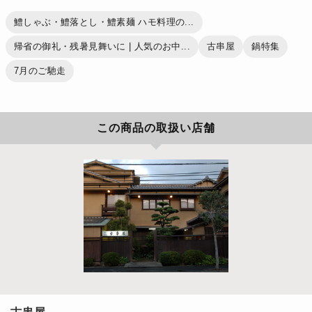
鱧しゃぶ・鱧落とし・鱧素麺 ハモ料理の...
帰省の御礼・残暑見舞いに | 人気のお中...
古串屋
鍋特集
7月のご馳走
この商品の取扱い店舗