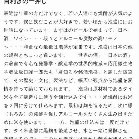
目利きの一押し
最近は年輩の方だけでなく、若い人達にも焼酎が人気のよ
うです。僕は飲むことが大好きで、若い頃から泡盛にはお
世話になっています。まずはのビールで始まって、日本
酒、ワイン・・・段々とアルコール度数の高いモノ
へ・・・和食なら最後は泡盛が定番です。泡盛は日本の他
の焼酎とちょっと違います。 「世界の酒」「日本の酒」
の著書で有名な発酵学・醸造学の世界的権威＝応用微生物
学者故坂口謹一郎氏も「君知るや銘酒泡盛」と題した随筆
で、その歴史・文化、製法など、幅広い観点から泡盛を愛
情を持って論じておられます。 泡盛は原材料であるタイ
米を全て麹造りに使う全麹仕込みです・・・米焼酎はお米
を２回に分けて仕込みます。最初は麹を造るため、次に醪
（もろみ）の発酵を促しアルコールをたくさん生み出すた
めに米を使います。 一方、泡盛の仕込みは一度だけで
す。タイ米全部に黒麹を繁殖させ、水と一緒に発酵させ、
蒸留するのです。このため泡盛には豊かな芳香が漂うので