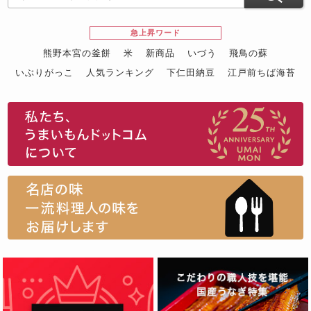
急上昇ワード
熊野本宮の釜餅
米
新商品
いづう
飛鳥の蘇
いぶりがっこ
人気ランキング
下仁田納豆
江戸前ちば海苔
スイーツ
ウニ
田舎庵の鰻
鮪
グルメギフトカタログ
名店の味