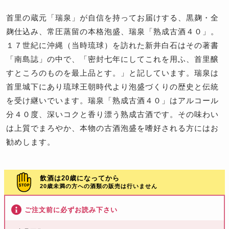
首里の蔵元「瑞泉」が自信を持ってお届けする、黒麹・全
麹仕込み、常圧蒸留の本格泡盛、瑞泉「熟成古酒４０」。
１７世紀に沖縄（当時琉球）を訪れた新井白石はその著書
「南島誌」の中で、「密封七年にしてこれを用ふ、首里醸
すところのものを最上品とす。」と記しています。瑞泉は
首里城下にあり琉球王朝時代より泡盛づくりの歴史と伝統
を受け継いでいます。瑞泉「熟成古酒４０」はアルコール
分４０度、深いコクと香り漂う熟成古酒です。その味わい
は上質でまろやか、本物の古酒泡盛を嗜好される方にはお
勧めします。
飲酒は20歳になってから
20歳未満の方への酒類の販売は行いません
ご注文前に必ずお読み下さい