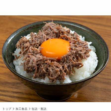
トップ
加工食品
缶詰・瓶詰