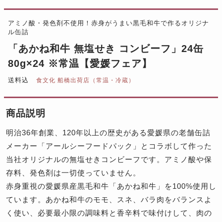
アミノ酸・発色剤不使用！赤身がうまい黒毛和牛で作るオリジナ
ル缶詰
「あかね和牛 無塩せき コンビーフ」24缶
80g×24 ※常温【愛媛フェア】
送料込
食文化 船橋出荷店（常温・冷蔵）
商品説明
明治36年創業、120年以上の歴史がある愛媛県の老舗缶詰
メーカー「アールシーフードパック」とコラボして作った
当社オリジナルの無塩せきコンビーフです。アミノ酸や保
存料、発色剤は一切使っていません。
赤身重視の愛媛県産黒毛和牛「あかね和牛」を100%使用し
ています。あかね和牛のモモ、スネ、バラ肉をバランスよ
く使い、必要最小限の調味料と香辛料で味付けして、肉の