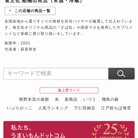
食文化 船橋出荷店（常温・冷蔵）
この店舗の商品一覧
全国各地から選りすぐりの食材を担当バイヤーが厳選して仕入れていま
す。食文化オリジナル商品の『さば缶』や国産マカを使用したサプリメ
ントなど多岐に渡り取り扱いをしています。
創業年：2001
代表者：萩原章史
急上昇ワード
熊野本宮の釜餅
米
新商品
いづう
飛鳥の蘇
いぶりがっこ
人気ランキング
下仁田納豆
江戸前ちば海苔
スイーツ
ウニ
田舎庵の鰻
鮪
グルメギフトカタログ
名店の味