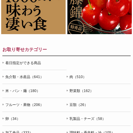
お取り寄せカテゴリー
着日指定ができる商品
魚介類・水産品（641）
肉（510）
米・パン・麺（180）
野菜類（162）
フルーツ・果物（206）
豆類（26）
卵（34）
乳製品・チーズ（58）
加工食品（333）
調味料・香辛料・油（105）