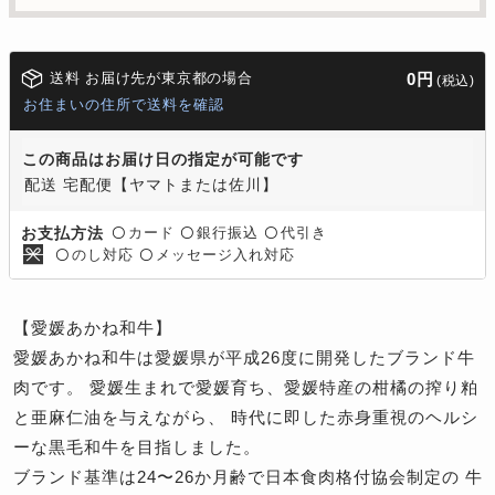
送料 お届け先が東京都の場合
0円
(税込)
お住まいの住所で送料を確認
この商品はお届け日の指定が可能です
配送 宅配便【ヤマトまたは佐川】
カード
銀行振込
代引き
お支払方法
〇
〇
〇
のし対応
メッセージ入れ対応
〇
〇
【愛媛あかね和牛】
愛媛あかね和牛は愛媛県が平成26度に開発したブランド牛
肉です。 愛媛生まれで愛媛育ち、愛媛特産の柑橘の搾り粕
と亜麻仁油を与えながら、 時代に即した赤身重視のヘルシ
ーな黒毛和牛を目指しました。
ブランド基準は24〜26か月齢で日本食肉格付協会制定の 牛