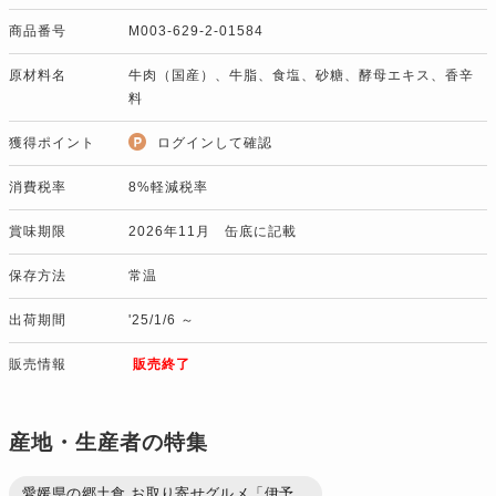
商品番号
M003-629-2-01584
原材料名
牛肉（国産）、牛脂、食塩、砂糖、酵母エキス、香辛
料
獲得ポイント
ログインして確認
消費税率
8%軽減税率
賞味期限
2026年11月 缶底に記載
保存方法
常温
出荷期間
'25/1/6 ～
販売情報
販売終了
産地・生産者の特集
愛媛県の郷土食 お取り寄せグルメ「伊予...