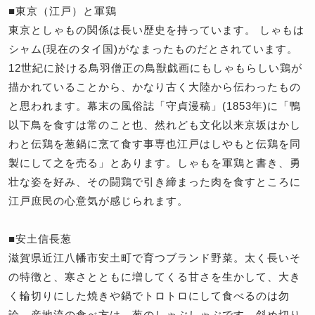
■東京（江戸）と軍鶏
東京としゃもの関係は長い歴史を持っています。 しゃもは
シャム(現在のタイ国)がなまったものだとされています。
12世紀に於ける鳥羽僧正の鳥獣戯画にもしゃもらしい鶏が
描かれていることから、かなり古く大陸から伝わったもの
と思われます。幕末の風俗誌「守貞漫稿」(1853年)に「鴨
以下鳥を食すは常のこと也、然れども文化以来京坂はかし
わと伝鶏を葱鍋に烹て食す事専也江戸はしやもと伝鶏を同
製にして之を売る」とあります。しゃもを軍鶏と書き、勇
壮な姿を好み、その闘鶏で引き締まった肉を食すところに
江戸庶民の心意気が感じられます。
■安土信長葱
滋賀県近江八幡市安土町で育つブランド野菜。太く長いそ
の特徴と、寒さとともに増してくる甘さを生かして、大き
く輪切りにした焼きや鍋でトロトロにして食べるのは勿
論、産地流の食べ方は、葱のしゃぶしゃぶです。斜め切り