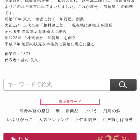
明治維新、廃藩置県を受け、私共の初代「越村源二郎」は、加賀藩前田
よりこの江戸東京に出てまいりました。これが屋号（ 加賀屋 ）の由来
です。
明治10年 東京・赤坂に於て「加賀屋」創業
大正12年 三代当主「越村健二郎」 現在地に新橋店を開業
昭和 6年 赤坂本店を新橋店に統合
昭和28年 「株式会社 加賀屋」を創立
平成 3年 地鶏の販売を本格的に開始し現在に至る
創業年：1877
代表者：越村 良久
急上昇ワード
熊野本宮の釜餅
米
新商品
いづう
飛鳥の蘇
いぶりがっこ
人気ランキング
下仁田納豆
江戸前ちば海苔
スイーツ
ウニ
田舎庵の鰻
鮪
グルメギフトカタログ
名店の味