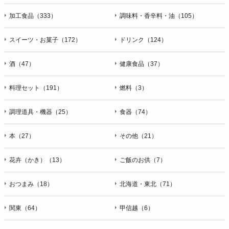
加工食品（333）
調味料・香辛料・油（105）
スイーツ・お菓子（172）
ドリンク（124）
酒（47）
健康食品（37）
料理セット（191）
燃料（3）
調理道具・機器（25）
食器（74）
本（27）
その他（21）
花卉（かき）（13）
ご飯のお供（7）
おつまみ（18）
北海道・東北（71）
関東（64）
甲信越（6）