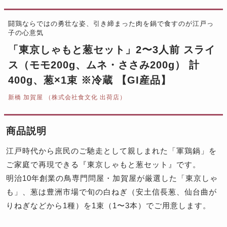
闘鶏ならではの勇壮な姿、引き締まった肉を鍋で食すのが江戸っ
子の心意気
「東京しゃもと葱セット」2〜3人前 スライ
ス（モモ200g、ムネ・ささみ200g） 計
400g、葱×1束 ※冷蔵 【GI産品】
新橋 加賀屋 （株式会社食文化 出荷店）
商品説明
江戸時代から庶民のご馳走として親しまれた「軍鶏鍋」を
ご家庭で再現できる『東京しゃもと葱セット』です。
明治10年創業の鳥専門問屋・加賀屋が厳選した「東京しゃ
も」、葱は豊洲市場で旬の白ねぎ（安土信長葱、仙台曲が
りねぎなどから1種）を1束（1〜3本）でご用意します。