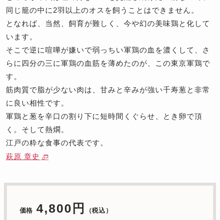
同じ籠の中に2羽以上のオスを飼うことはできません。
となれば、当然、飼育が難しく、今や幻の美味鶏と化して
います。
そこで逆に喧嘩が嫌いで弱っちい軍鶏の血を濃くして、さ
らに四分の三に軍鶏の血筋を薄めたのが、この東京軍鶏で
す。
筋肉質で脂が少ない肉は、甘みと辛みが強い千寿葱と非常
に良い相性です。
軍鶏と葱を辛口の割り下に短時間くぐらせ、とき卵で頂
く。そして熱燗。
江戸の粋な食事の代表です。
萩原 章史
4,800円
価格
（税込）