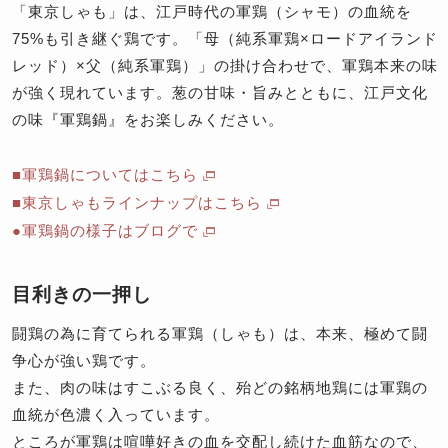
「東京しゃも」は、江戸時代の軍鶏（シャモ）の血統を
75%も引き継ぐ鶏です。「母（純系軍鶏×ロードアイランド
レッド）×父（純系軍鶏）」の掛け合わせで、軍鶏本来の味
が強く現れています。葱の甘味・旨みとともに、江戸文化
の味『軍鶏鍋』をお楽しみください。
■軍鶏鍋についてはこちら
■東京しゃもラインナップはこちら
●軍鶏鍋の様子はブログで
目利きの一押し
闘鶏の為に育てられる軍鶏（しゃも）は、本来、極めて闘
争心が強い鶏です。
また、肉の味はすこぶる良く、殆どの銘柄地鶏には軍鶏の
血統が色濃く入っています。
ところが軍鶏は喧嘩好きの血を交配し続けた血筋なので、