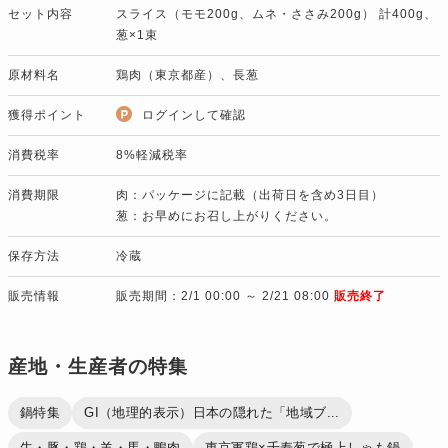
セット内容
スライス（モモ200g、ムネ・ささみ200g） 計400g、
葱×1束
原材料名
鶏肉（東京都産）、長葱
獲得ポイント
ログインして確認
消費税率
8%軽減税率
消費期限
肉：パッケージに記載（出荷日を含め3日目）
葱：お早めにお召し上がりください。
保存方法
冷蔵
販売情報
販売期間：2/1 00:00 ～ 2/21 08:00
販売終了
産地・生産者の特集
鍋特集
GI（地理的表示）日本の隠れた「地域ブ...
牛・豚・鶏・羊・馬・鴨肉
東京軍鶏×千寿葱で極上しゃも鍋