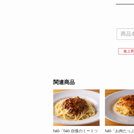
急上
関連商品
falò「鶏レバーペースト」
falò「falò 自慢のミートソ
falò「お肉たっ