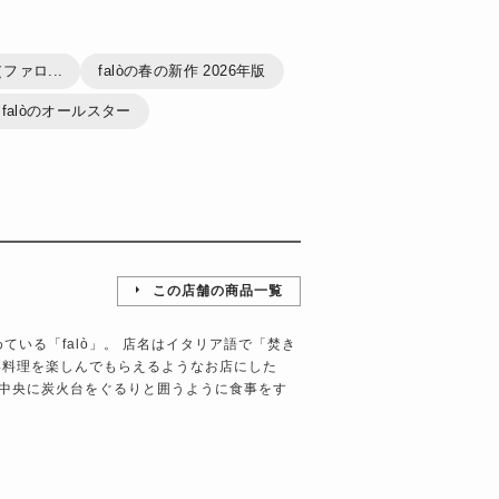
ファロ...
falòの春の新作 2026年版
falòのオールスター
この店舗の商品一覧
）
ている「falò」。 店名はイタリア語で「焚き
い料理を楽しんでもらえるようなお店にした
中央に炭火台をぐるりと囲うように食事をす