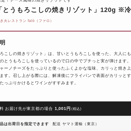
lò「とうもろこしの焼きリゾット」120g ※
き火レストラン falò（ファロ）
明
ろこしの焼きリゾット」は、甘いとうもろこしを使った、大人に
のとうもろこしを使っているので口の中でプチっと実が弾けます
ャーノチーズをたっぷりと使ったふくよかな塩味、カリっと焼き
ます。召し上がる際には、解凍後にフライパンで表面がカリッと
たっぷりかけるとワインがすすみます。
料 お届け先が東京都の場合
1,001円
(税込)
品は出荷日を指定できます
配送 ヤマト運輸（東京）