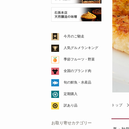
今月のご馳走
人気グルメランキング
季節フルーツ・野菜
全国のブランド肉
旬の鮮魚・水産品
定期購入
トップ
訳あり品
お取り寄せカテゴリー
夏・秋