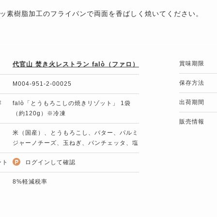
ッ素樹脂加工のフライパンで両面を香ばしく焼いてください。
賞味期限
代官山 焚き火レストラン falò（ファロ）
保存方法
M004-951-2-00025
出荷期間
容
falò「とうもろこしの焼きリゾット」 1袋
（約120g）※冷凍
販売情報
米（国産）、とうもろこし、バター、パルミ
ジャーノチーズ、玉ねぎ、パンチェッタ、塩
ント
ログインして確認
8%軽減税率