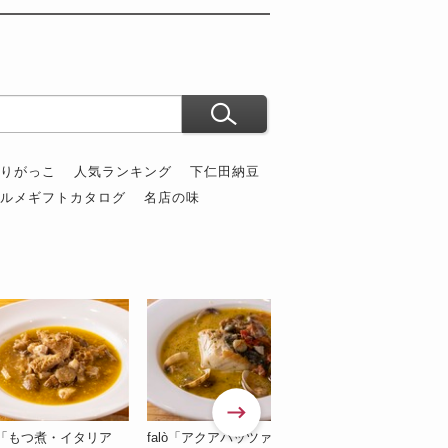
ぶりがっこ
人気ランキング
下仁田納豆
グルメギフトカタログ
名店の味
lò「もつ煮・イタリア
falò「アクアパッツァ」
falò「アマトリチャ