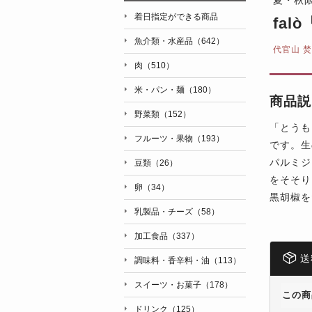
着日指定ができる商品
fa
魚介類・水産品（642）
代官山 焚
肉（510）
米・パン・麺（180）
商品説
野菜類（152）
「とうも
フルーツ・果物（193）
です。生
パルミジ
豆類（26）
をそそり
卵（34）
黒胡椒を
乳製品・チーズ（58）
加工食品（337）
送
調味料・香辛料・油（113）
スイーツ・お菓子（178）
この商
ドリンク（125）