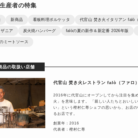
生産者の特集
味
新商品
看板料理ポルケッタ
代官山 焚き火イタリアン falò（
ラザニア
炭火焼ハンバーグ
falòの夏の新作＆新定番 2026年版
自慢のミートソース
商品の取扱い店舗
代官山 焚き火レストラン falò（ファロ
2016年に代官山にオープンしてから注目を集め
火」を意味します。 「親しい人たちとおいし
い」という樫村仁尊シェフの思いから、お店の
るお店です。
創業年：2016
代表者：樫村仁尊