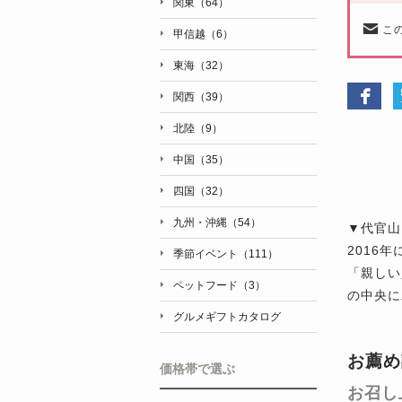
関東（64）
こ
甲信越（6）
東海（32）
関西（39）
北陸（9）
中国（35）
四国（32）
九州・沖縄（54）
▼代官山
2016
季節イベント（111）
「親しい
ペットフード（3）
の中央に
グルメギフトカタログ
お薦め
価格帯で選ぶ
お召し