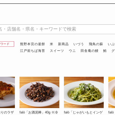
熊野本宮の釜餅
米
新商品
いづう
飛鳥の蘇
い
昇ワード
江戸前ちば海苔
スイーツ
ウニ
田舎庵の鰻
鮪
ぷりのラザ
falò「お酒泥棒」40g ※冷
falò「じゃがいもとインゲ
fa