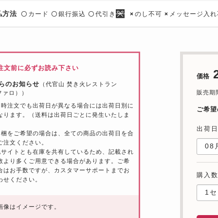
払方法
カード
銀行振込
代引き
のし不可
メッセージ入れ
〇
〇
〇
×
×
注文前に必ずお読み下さい
価格
らのお知らせ
（代官山 焚き火レストラン
販売期間
（ファロ））
同時注文でも出荷日が異なる場合には出荷日別に
ご希望
なります。（送料は出荷日ごとに発生いたしま
出荷
同梱をご希望の場合は、全ての商品の出荷日を合
ご注文ください。
他サイトとも在庫を共有しているため、記載され
数より多くご用意できる場合があります。ご希
合はお手数ですが、カスタマーサポートまでお
購入
わせください。
画像はイメージです。