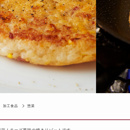
加工食品
惣菜
限定！チーズ風味の焼きリゾットです