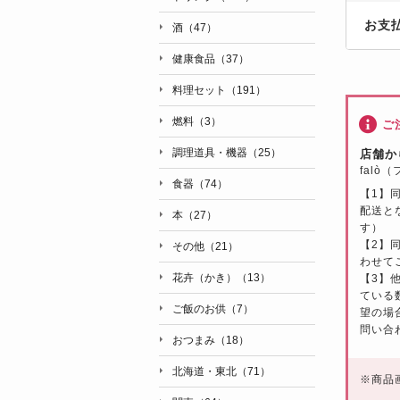
お支
酒（47）
健康食品（37）
料理セット（191）
燃料（3）
ご
調理道具・機器（25）
店舗か
falò
食器（74）
【1】
配送と
本（27）
す）
【2】
その他（21）
わせて
花卉（かき）（13）
【3】
ている
ご飯のお供（7）
望の場
問い合
おつまみ（18）
北海道・東北（71）
※
商品