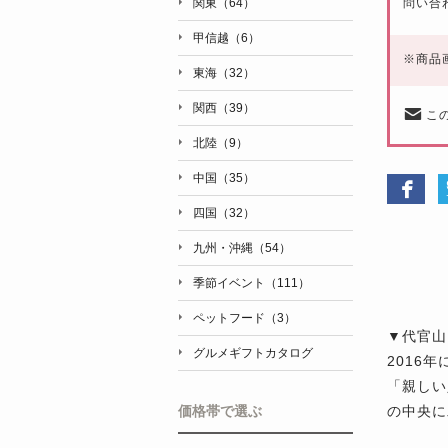
問い合
関東（64）
甲信越（6）
※
商品
東海（32）
関西（39）
こ
北陸（9）
中国（35）
四国（32）
九州・沖縄（54）
季節イベント（111）
ペットフード（3）
▼代官山
グルメギフトカタログ
2016
「親しい
の中央に
価格帯で選ぶ