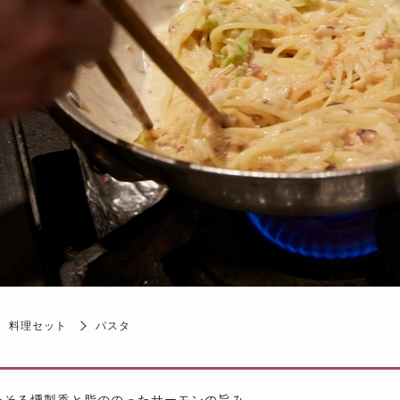
料理セット
パスタ
そそる燻製香と脂ののったサーモンの旨み