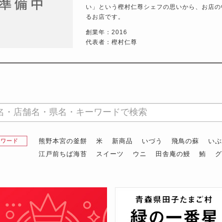
い」という樫村仁尊シェフの思いから、お店の
るお店です。
創業年：2016
代表者：樫村仁尊
熊野本宮の釜餅
米
新商品
いづう
飛鳥の蘇
い
昇ワード
江戸前ちば海苔
スイーツ
ウニ
田舎庵の鰻
鮪