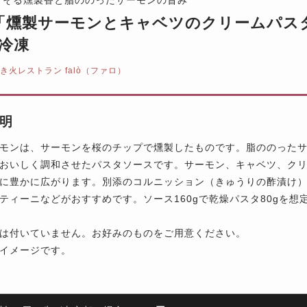
lò「燻製サーモンとキャベツのクリームパスタ
※冷凍
き火レストラン falò（ファロ）
明
モンは、サーモンを桜のチップで燻製したものです。脂ののった
おいしく調和させたパスタソースです。サーモン、キャベツ、ク
に豊かに広がります。別添のコルニッション（きゅうりの酢漬け
ティーニなどがおすすめです。ソース160gで乾燥パスタ80gを想
は付いていません。お好みのものをご用意ください。
イメージです。