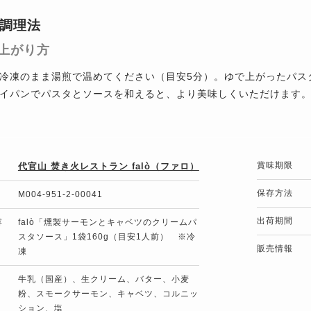
調理法
上がり方
冷凍のまま湯煎で温めてください（目安5分）。ゆで上がったパス
イパンでパスタとソースを和えると、より美味しくいただけます
賞味期限
代官山 焚き火レストラン falò（ファロ）
保存方法
M004-951-2-00041
出荷期間
容
falò「燻製サーモンとキャベツのクリームパ
スタソース」1袋160g（目安1人前） ※冷
販売情報
凍
牛乳（国産）、生クリーム、バター、小麦
粉、スモークサーモン、キャベツ、コルニッ
ション、塩