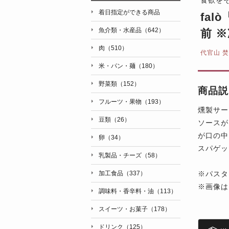
着日指定ができる商品
fa
魚介類・水産品（642）
前 
肉（510）
代官山 焚
米・パン・麺（180）
野菜類（152）
商品説
フルーツ・果物（193）
燻製サー
豆類（26）
ソースが
が口の中
卵（34）
スパゲッ
乳製品・チーズ（58）
※パスタ
加工食品（337）
※画像は
調味料・香辛料・油（113）
スイーツ・お菓子（178）
ドリンク（125）