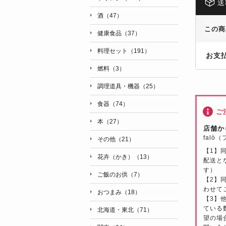
送
酒（47）
この商
健康食品（37）
料理セット（191）
お支
燃料（3）
調理道具・機器（25）
食器（74）
ご
本（27）
店舗か
falò
その他（21）
【1】
花卉（かき）（13）
配送と
す）
ご飯のお供（7）
【2】
わせて
おつまみ（18）
【3】
ている
北海道・東北（71）
望の場