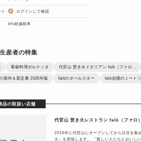
ント
ログインして確認
8%軽減税率
生産者の特集
味
看板料理ポルケッタ
代官山 焚き火イタリアン falò（ファロ...
夏の新作＆新定番 2026年版
falòのオールスター
falò自慢のミート
商品の取扱い店舗
代官山 焚き火レストラン falò（ファロ
2016年に代官山にオープンしてから注目を集め
火」を意味します。 「親しい人たちとおいし