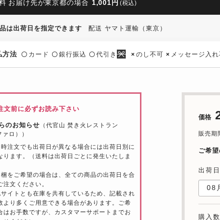
料 お届け先が東京都の場合
1,001円
(税込)
品は出荷日を指定できます
配送 ヤマト運輸（東京）
払方法
カード
銀行振込
代引き
のし不可
メッセージ入れ
〇
〇
〇
×
×
注文前に必ずお読み下さい
価格
らのお知らせ
（代官山 焚き火レストラン
販売期間：
（ファロ））
同時注文でも出荷日が異なる場合には出荷日別に
ご希望
なります。（送料は出荷日ごとに発生いたしま
出荷
同梱をご希望の場合は、全ての商品の出荷日を合
ご注文ください。
他サイトとも在庫を共有しているため、記載され
数より多くご用意できる場合があります。ご希
合はお手数ですが、カスタマーサポートまでお
購入