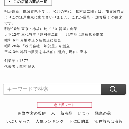
この店舗の商品一覧
明治維新、廃藩置県を受け、私共の初代「越村源二郎」は、加賀藩前田
よりこの江戸東京に出てまいりました。これが屋号（ 加賀屋 ）の由来
です。
明治10年 東京・赤坂に於て「加賀屋」創業
大正12年 三代当主「越村健二郎」 現在地に新橋店を開業
昭和 6年 赤坂本店を新橋店に統合
昭和28年 「株式会社 加賀屋」を創立
平成 3年 地鶏の販売を本格的に開始し現在に至る
創業年：1877
代表者：越村 良久
急上昇ワード
熊野本宮の釜餅
米
新商品
いづう
飛鳥の蘇
いぶりがっこ
人気ランキング
下仁田納豆
江戸前ちば海苔