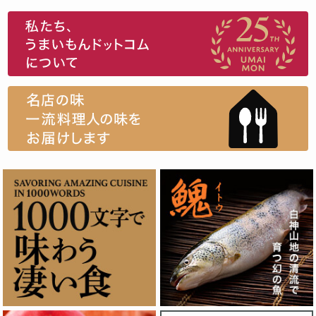
スイーツ
ウニ
田舎庵の鰻
鮪
グルメギフトカタログ
名店の味