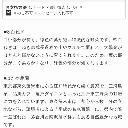
カード
銀行振込
代引き
お支払方法
〇
×
〇
のし不可
メッセージ入れ不可
×
×
■軟白ねぎ
白い部分が長く、緑色の葉が短い特徴的な野菜です。軟白
ねぎは、ねぎの成長過程で土やマルチで覆われ、太陽光が
ほとんど届かないように育てられます。このため、葉の部
分が白く柔らかくなり、緑色の部分が短くなります。
■はたや農園
東京都東久留米市にある江戸時代から続く農家で、三河島
菜、品川カブ、亀戸ダイコンといった江戸東京野菜の栽培
に力を入れています。東久留米市は、都心から数十分の立
地ながら、環境省による「平成の名水百選」に、都内で唯
一選ばれた「落合川と南沢湧水群」もある自然豊かな地域
です。