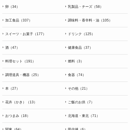
卵（34）
乳製品・チーズ（58）
加工食品（337）
調味料・香辛料・油（105）
スイーツ・お菓子（177）
ドリンク（125）
酒（47）
健康食品（37）
料理セット（191）
燃料（3）
調理道具・機器（25）
食器（74）
本（27）
その他（21）
花卉（かき）（13）
ご飯のお供（7）
おつまみ（18）
北海道・東北（71）
関東（64）
甲信越（6）