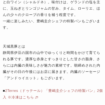
と白ワイン（シャルドネ）。味付けは、ゲランドの塩を主
に、玉ねぎとリンゴジャムの甘み、タイム、ローリエ、ほ
んの少々のクローブの香りを補う程度です。
一緒に楽しみたい、豊嶋圭介シェフの特製パンもございま
す。
天城黒豚とは
静岡県伊豆の国市の山中でゆっくりと時間をかけて育てら
れる豚です。濃厚な赤身とすっきりとした甘さの脂身、さ
らには内臓の美味しさが魅力の素材です。朝締めされた内
臓がその日の午後にはお店に届きます。内臓のソーセージ
「アンドゥイエット」もございます。
■
2Terres（ドゥテール）「豊嶋圭介シェフの特製パン」2個
入 ※冷凍はこちら