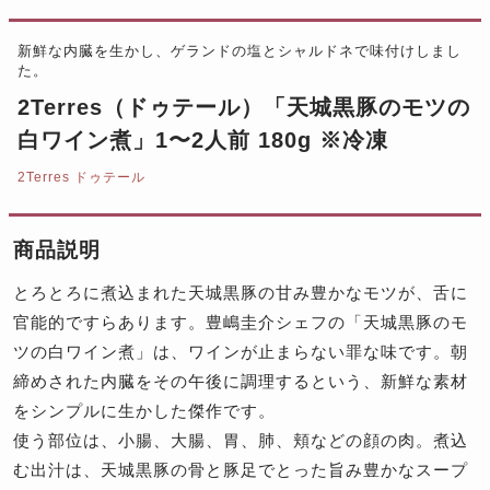
新鮮な内臓を生かし、ゲランドの塩とシャルドネで味付けしまし
た。
2Terres（ドゥテール）「天城黒豚のモツの
白ワイン煮」1〜2人前 180g ※冷凍
2Terres ドゥテール
商品説明
とろとろに煮込まれた天城黒豚の甘み豊かなモツが、舌に
官能的ですらあります。豊嶋圭介シェフの「天城黒豚のモ
ツの白ワイン煮」は、ワインが止まらない罪な味です。朝
締めされた内臓をその午後に調理するという、新鮮な素材
をシンプルに生かした傑作です。
使う部位は、小腸、大腸、胃、肺、頬などの顔の肉。煮込
む出汁は、天城黒豚の骨と豚足でとった旨み豊かなスープ