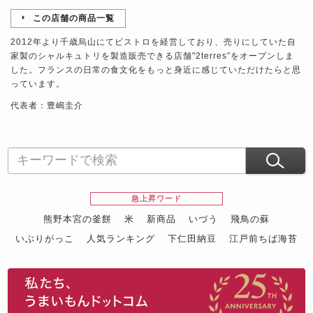
この店舗の商品一覧
2012年より千歳烏山にてビストロを経営しており、売りにしていた自
家製のシャルキュトリを製造販売できる店舗"2terres”をオープンしま
した。フランスの日常の食文化をもっと身近に感じていただけたらと思
っています。
代表者：豊嶋圭介
急上昇ワード
熊野本宮の釜餅
米
新商品
いづう
飛鳥の蘇
いぶりがっこ
人気ランキング
下仁田納豆
江戸前ちば海苔
スイーツ
ウニ
田舎庵の鰻
鮪
グルメギフトカタログ
名店の味