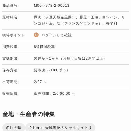
商品番号
M004-978-2-00013
原材料名
豚肉（伊豆天城産黒豚）、豚足、玉葱、白ワイン、リ
ンゴジャム、塩（フランスゲランド産）、香辛料
獲得ポイント
ログインして確認
消費税率
8%軽減税率
賞味期限
製造から1ヶ月（お届け目安は2週間以上）
保存方法
要冷凍（-18℃以下）
出荷期間
2/27 ～
販売情報
販売期間：2/6 00:00 ～
産地・生産者の特集
名店の味
２Terres 天城黒豚のシャルキュトリ