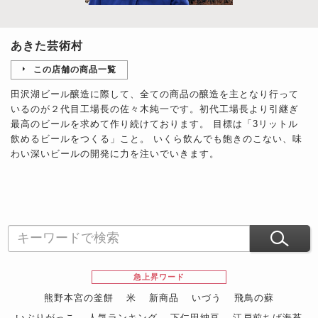
あきた芸術村
この店舗の商品一覧
田沢湖ビール醸造に際して、全ての商品の醸造を主となり行って
いるのが２代目工場長の佐々木純一です。初代工場長より引継ぎ
最高のビールを求めて作り続けております。 目標は「3リットル
飲めるビールをつくる」こと。 いくら飲んでも飽きのこない、味
わい深いビールの開発に力を注いでいきます。
急上昇ワード
熊野本宮の釜餅
米
新商品
いづう
飛鳥の蘇
いぶりがっこ
人気ランキング
下仁田納豆
江戸前ちば海苔