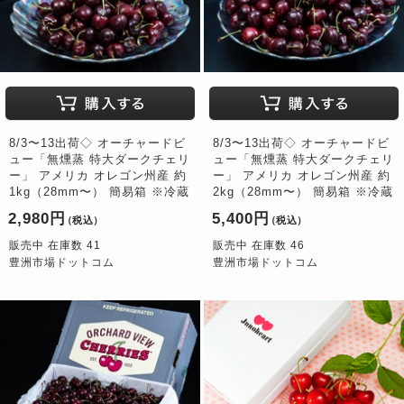
8/3〜13出荷◇ オーチャードビ
8/3〜13出荷◇ オーチャードビ
ュー「無燻蒸 特大ダークチェリ
ュー「無燻蒸 特大ダークチェリ
ー」 アメリカ オレゴン州産 約
ー」 アメリカ オレゴン州産 約
1kg（28mm〜） 簡易箱 ※冷蔵
2kg（28mm〜） 簡易箱 ※冷蔵
2,980円
5,400円
（税込）
（税込）
販売中 在庫数 41
販売中 在庫数 46
豊洲市場ドットコム
豊洲市場ドットコム