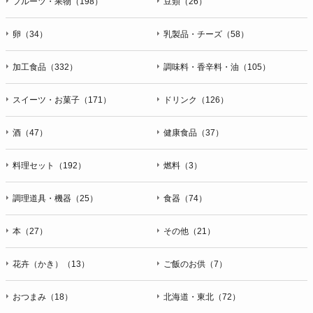
フルーツ・果物（198）
豆類（26）
卵（34）
乳製品・チーズ（58）
加工食品（332）
調味料・香辛料・油（105）
スイーツ・お菓子（171）
ドリンク（126）
酒（47）
健康食品（37）
料理セット（192）
燃料（3）
調理道具・機器（25）
食器（74）
本（27）
その他（21）
花卉（かき）（13）
ご飯のお供（7）
おつまみ（18）
北海道・東北（72）