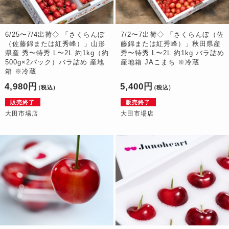
6/25〜7/4出荷◇ 「さくらんぼ
7/2〜7出荷◇ 「さくらんぼ（佐
（佐藤錦または紅秀峰）」山形
藤錦または紅秀峰）」秋田県産
県産 秀〜特秀 L〜2L 約1kg（約
秀〜特秀 L〜2L 約1kg バラ詰め
500g×2パック）バラ詰め 産地
産地箱 JAこまち ※冷蔵
箱 ※冷蔵
4,980円
5,400円
（税込）
（税込）
販売終了
販売終了
大田市場店
大田市場店