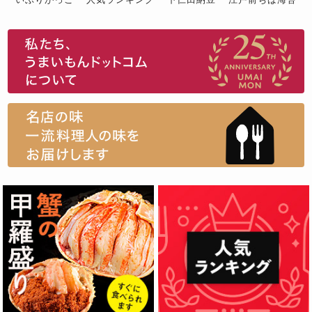
スイーツ
ウニ
田舎庵の鰻
鮪
グルメギフトカタログ
名店の味