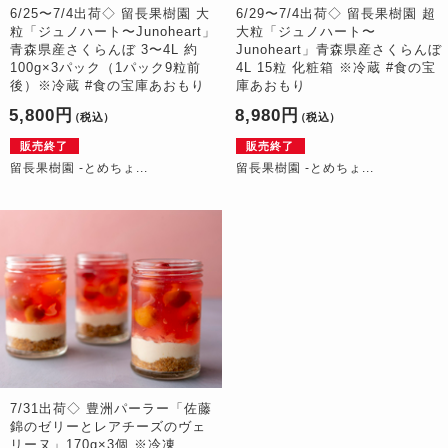
6/25〜7/4出荷◇ 留長果樹園 大
6/29〜7/4出荷◇ 留長果樹園 超
粒「ジュノハート〜Junoheart」
大粒「ジュノハート〜
青森県産さくらんぼ 3〜4L 約
Junoheart」青森県産さくらんぼ
100g×3パック（1パック9粒前
4L 15粒 化粧箱 ※冷蔵 #食の宝
後）※冷蔵 #食の宝庫あおもり
庫あおもり
5,800円
8,980円
（税込）
（税込）
販売終了
販売終了
留長果樹園 -とめちょ...
留長果樹園 -とめちょ...
7/31出荷◇ 豊洲パーラー「佐藤
錦のゼリーとレアチーズのヴェ
リーヌ」170g×3個 ※冷凍