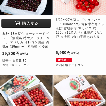
6/22〜27出荷◇ 「ジュノハー
ト〜Junoheart」青森県産さくら
んぼ 露地栽培 3Lサイズ 約
180g（15粒入り）化粧箱 JA八
8/3〜13出荷◇ オーチャードビ
戸 ※冷蔵 #食の宝庫あおもり
ュー「無燻蒸 特大ダークチェリ
ー」 アメリカ オレゴン州産 約
8kg（28mm〜）産地箱 ※冷蔵
6,980円
19,800円
（税込）
（税込）
販売終了
販売中 在庫数 10
豊洲市場ドットコム
豊洲市場ドットコム