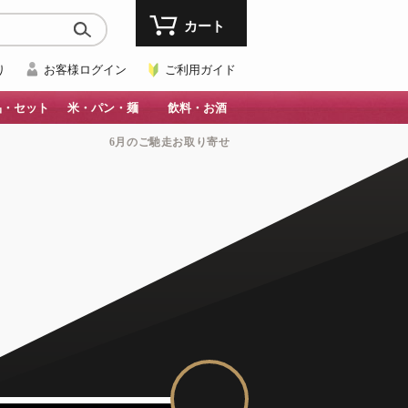
カート
り
お客様ログイン
ご利用ガイド
品・セット
米・パン・麺
飲料・お酒
6月のご馳走お取り寄せ
青森