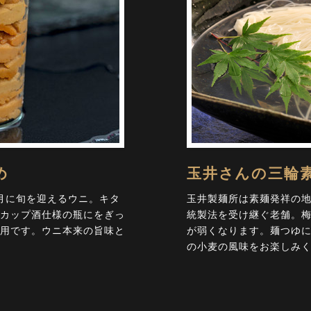
め
玉井さんの三輪
月に旬を迎えるウニ。キタ
玉井製麺所は素麺発祥の地
カップ酒仕様の瓶にをぎっ
統製法を受け継ぐ老舗。
用です。ウニ本来の旨味と
が弱くなります。麺つゆ
の小麦の風味をお楽しみ