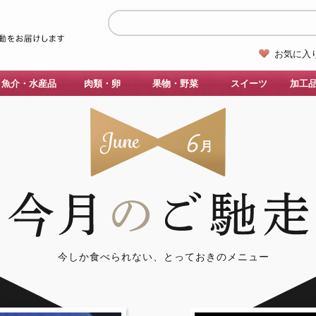
お気に入
魚介・水産品
肉類・卵
果物・野菜
スイーツ
加工
今しか食べられない、とっておきのメニュー