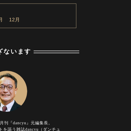
月
12月
ざないます
月刊『dancyu』元編集長。
を謳う雑誌dancyu（ダンチュ