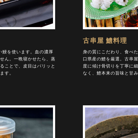
古串屋 鱧料理
い鰻を使います。血の濃厚
身の質にこだわり、食べた時
せん。一晩寝かせたら、蒸
口県産の鱧を厳選。古串屋
ることで、皮目はパリッと
度に傾け骨切りを丁寧に
ます。
なく、鱧本来の旨味と甘