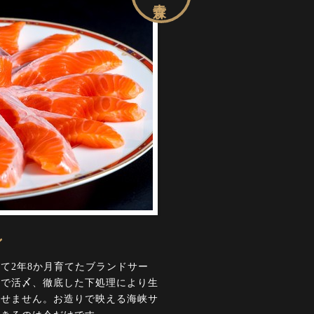
ン
て2年8か月育てたブランドサー
業で活〆、徹底した下処理により生
させません。お造りで映える海峡サ