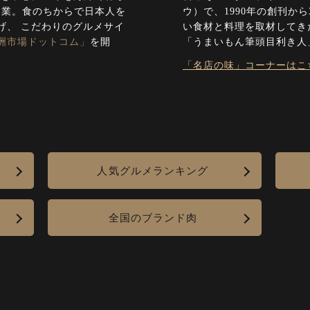
起業。
食のちからで日本人を
ウ）で、1990年の創刊か
げ、 こだわりのグルメサイ
い食材と料理を取材してきた
洲市場ドットコム」
を開
「うまいもん筆頭目利き人
「名店の味」コーナーはこ
人気グルメランキング
全国のブランド肉