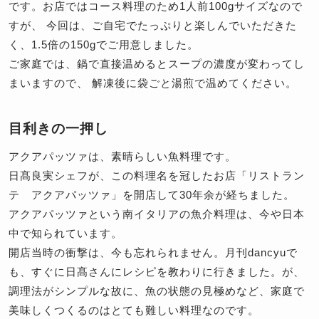
です。お店ではコース料理のため1人前100gサイズなので
すが、 今回は、ご自宅でたっぷりと楽しんでいただきた
く、1.5倍の150gでご用意しました。
ご家庭では、鍋で直接温めるとスープの濃度が変わってし
まいますので、 解凍後に袋ごと湯煎で温めてください。
目利きの一押し
アクアパッツァは、素晴らしい魚料理です。
日髙良実シェフが、この料理名を冠したお店「リストラン
テ アクアパッツァ」を開店して30年余が経ちました。
アクアパッツァという南イタリアの魚介料理は、今や日本
中で知られています。
開店当時の衝撃は、今も忘れられません。月刊dancyuで
も、すぐに日髙さんにレシピを教わりに行きました。が、
調理法がシンプルな故に、魚の状態の見極めなど、家庭で
美味しくつくるのはとても難しい料理なのです。