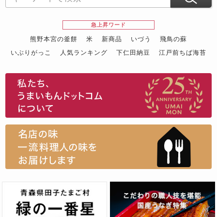
急上昇ワード
熊野本宮の釜餅
米
新商品
いづう
飛鳥の蘇
いぶりがっこ
人気ランキング
下仁田納豆
江戸前ちば海苔
スイーツ
ウニ
田舎庵の鰻
鮪
グルメギフトカタログ
名店の味