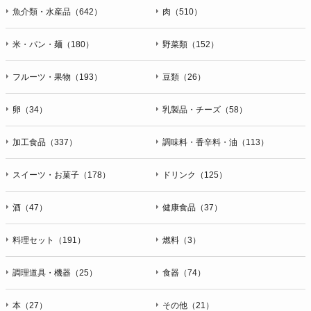
魚介類・水産品（642）
肉（510）
米・パン・麺（180）
野菜類（152）
フルーツ・果物（193）
豆類（26）
卵（34）
乳製品・チーズ（58）
加工食品（337）
調味料・香辛料・油（113）
スイーツ・お菓子（178）
ドリンク（125）
酒（47）
健康食品（37）
料理セット（191）
燃料（3）
調理道具・機器（25）
食器（74）
本（27）
その他（21）