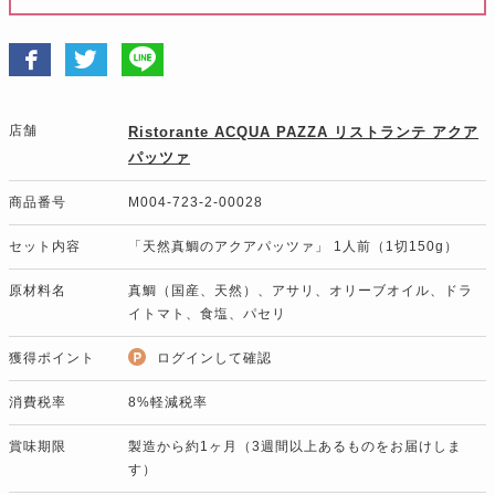
店舗
Ristorante ACQUA PAZZA リストランテ アクア
パッツァ
商品番号
M004-723-2-00028
セット内容
「天然真鯛のアクアパッツァ」 1人前（1切150g）
原材料名
真鯛（国産、天然）、アサリ、オリーブオイル、ドラ
イトマト、食塩、パセリ
獲得ポイント
ログインして確認
消費税率
8%軽減税率
賞味期限
製造から約1ヶ月（3週間以上あるものをお届けしま
す）