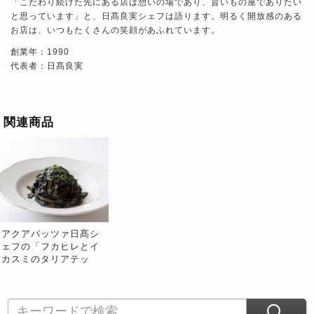
「こだわり続けた先にある店は憩いの場であり、旨いもの屋でありたい
と思っています」と、日髙良実シェフは語ります。明るく開放感のある
お店は、いつもたくさんの笑顔があふれています。
創業年：1990
代表者：日髙良実
関連商品
アクアパッツァ日髙シ
ェフの「フカヒレとイ
カスミのタリアテッ
レ」2人前 ソース約
110g・生麺約100g 各2
個 ※冷凍