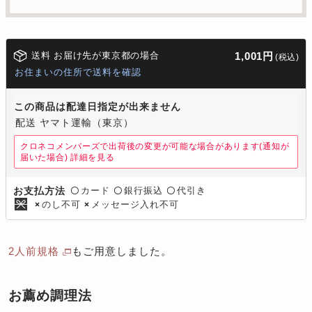
送料 お届け先が東京都の場合
1,001円
(税込)
お住まいの住所で送料を確認
この商品は配達日指定が出来ません
配送 ヤマト運輸（東京）
クロネコメンバーズで出荷後の変更が可能な場合があります(通知が
届いた場合)
詳細を見る
カード
銀行振込
代引き
お支払方法
〇
〇
〇
のし不可
メッセージ入れ不可
×
×
2人前規格
もご用意しました。
お薦め調理法