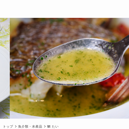
トップ
魚介類・水産品
鯛 たい