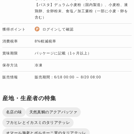
【パスタ】デュラム小麦粉（国内製造）、小麦粉、液
鶏卵、全卵粉末、食塩／加工澱粉（一部に小麦・卵を
含む）
獲得ポイント
ログインして確認
消費税率
8%軽減税率
賞味期限
パッケージに記載（1ヶ月以上）
保存方法
冷凍
販売情報
販売期間：6/18 00:00 ～ 8/20 08:00
産地・生産者の特集
名店の味
天然真鯛のアクアパッツァ
フカヒレとイカスミのタリアテッレ
オマール海老とポルチーニ茸のタリアテッレ