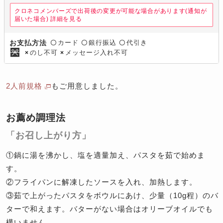
クロネコメンバーズで出荷後の変更が可能な場合があります(通知が
届いた場合)
詳細を見る
カード
銀行振込
代引き
お支払方法
〇
〇
〇
のし不可
メッセージ入れ不可
×
×
2人前規格
もご用意しました。
お薦め調理法
「お召し上がり方」
①鍋に湯を沸かし、塩を適量加え、パスタを茹で始めま
す。
②フライパンに解凍したソースを入れ、加熱します。
③茹で上がったパスタをボウルにあけ、少量（10g程）のバ
ターで和えます。バターがない場合はオリーブオイルでも
構いません。