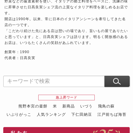
野菜などの厳選素材を使い、イタリアの郷土料理をベースに、洗練の味
に昇華させた日髙良実シェフ流の上質なイタリア料理を楽しめるお店で
す。
開店は1990年。以来、常に日本のイタリアンシーンを牽引してきた名
店の一つです。
「こだわり続けた先にある店は憩いの場であり、旨いもの屋でありたい
と思っています」と、日髙良実シェフは語ります。明るく開放感のある
お店は、いつもたくさんの笑顔があふれています。
創業年：1990
代表者：日髙良実
急上昇ワード
熊野本宮の釜餅
米
新商品
いづう
飛鳥の蘇
いぶりがっこ
人気ランキング
下仁田納豆
江戸前ちば海苔
スイーツ
ウニ
田舎庵の鰻
鮪
グルメギフトカタログ
名店の味