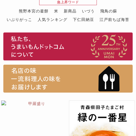
急上昇ワード
熊野本宮の釜餅
米
新商品
いづう
飛鳥の蘇
いぶりがっこ
人気ランキング
下仁田納豆
江戸前ちば海苔
スイーツ
ウニ
田舎庵の鰻
鮪
グルメギフトカタログ
名店の味