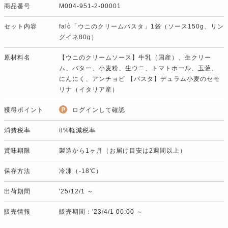
商品番号
M004-951-2-00001
セット内容
falò「ウニのクリームパスタ」1袋（ソース150g、リン
グイネ80g）
原材料名
【ウニのクリームソース】牛乳（国産）、生クリー
ム、バター、小麦粉、生ウニ、トマトホール、玉葱、
にんにく、アンチョビ 【パスタ】デュラム小麦のセモ
リナ（イタリア産）
獲得ポイント
ログインして確認
消費税率
8%軽減税率
賞味期限
製造から1ヶ月（お届け目安は2週間以上）
保存方法
冷凍（-18℃）
出荷期間
'25/12/1 ～
販売情報
販売期間：'23/4/1 00:00 ～