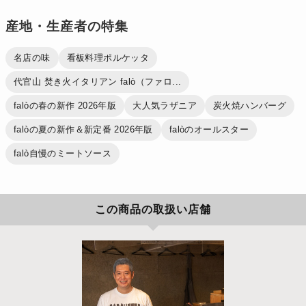
産地・生産者の特集
名店の味
看板料理ポルケッタ
代官山 焚き火イタリアン falò（ファロ...
falòの春の新作 2026年版
大人気ラザニア
炭火焼ハンバーグ
falòの夏の新作＆新定番 2026年版
falòのオールスター
falò自慢のミートソース
この商品の取扱い店舗