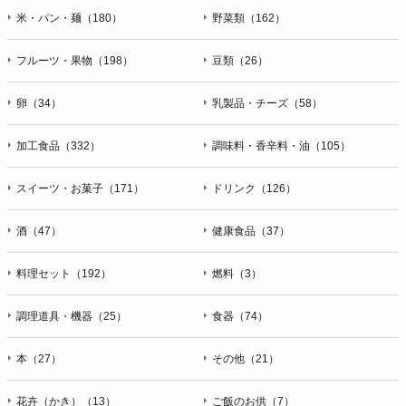
米・パン・麺（180）
野菜類（162）
フルーツ・果物（198）
豆類（26）
卵（34）
乳製品・チーズ（58）
加工食品（332）
調味料・香辛料・油（105）
スイーツ・お菓子（171）
ドリンク（126）
酒（47）
健康食品（37）
料理セット（192）
燃料（3）
調理道具・機器（25）
食器（74）
本（27）
その他（21）
花卉（かき）（13）
ご飯のお供（7）