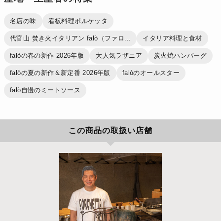
名店の味
看板料理ポルケッタ
代官山 焚き火イタリアン falò（ファロ...
イタリア料理と食材
falòの春の新作 2026年版
大人気ラザニア
炭火焼ハンバーグ
falòの夏の新作＆新定番 2026年版
falòのオールスター
falò自慢のミートソース
この商品の取扱い店舗