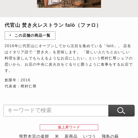
代官山 焚き火レストラン falò（ファロ）
この店舗の商品一覧
2016年に代官山にオープンしてから注目を集めている「falò」。 店名
はイタリア語で「焚き火」を意味します。 「親しい人たちとおいしい
料理を楽しんでもらえるようなお店にしたい」という樫村仁尊シェフの
思いから、お店の中央に炭火台をぐるりと囲うように食事をするお店で
す。
創業年：2016
代表者：樫村仁尊
急上昇ワード
熊野本宮の釜餅
米
新商品
いづう
飛鳥の蘇