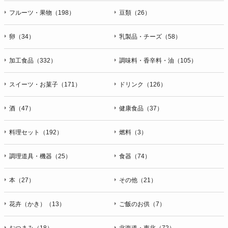
フルーツ・果物（198）
豆類（26）
卵（34）
乳製品・チーズ（58）
加工食品（332）
調味料・香辛料・油（105）
スイーツ・お菓子（171）
ドリンク（126）
酒（47）
健康食品（37）
料理セット（192）
燃料（3）
調理道具・機器（25）
食器（74）
本（27）
その他（21）
花卉（かき）（13）
ご飯のお供（7）
おつまみ（18）
北海道・東北（72）