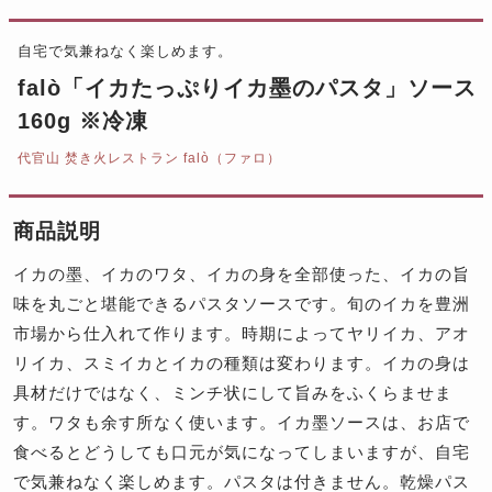
自宅で気兼ねなく楽しめます。
falò「イカたっぷりイカ墨のパスタ」ソース
160g ※冷凍
代官山 焚き火レストラン falò（ファロ）
商品説明
イカの墨、イカのワタ、イカの身を全部使った、イカの旨
味を丸ごと堪能できるパスタソースです。旬のイカを豊洲
市場から仕入れて作ります。時期によってヤリイカ、アオ
リイカ、スミイカとイカの種類は変わります。イカの身は
具材だけではなく、ミンチ状にして旨みをふくらませま
す。ワタも余す所なく使います。イカ墨ソースは、お店で
食べるとどうしても口元が気になってしまいますが、自宅
で気兼ねなく楽しめます。パスタは付きません。乾燥パス