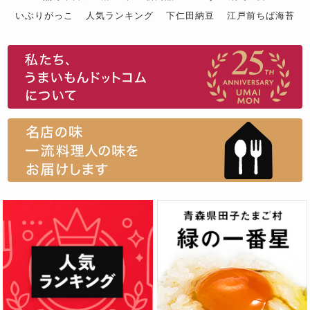
いぶりがっこ
人気ランキング
下仁田納豆
江戸前ちば海苔
スイーツ
ウニ
田舎庵の鰻
鮪
グルメギフトカタログ
名店の味