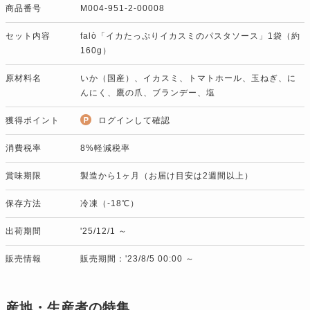
商品番号
M004-951-2-00008
セット内容
falò「イカたっぷりイカスミのパスタソース」1袋（約
160g）
原材料名
いか（国産）、イカスミ、トマトホール、玉ねぎ、に
んにく、鷹の爪、ブランデー、塩
獲得ポイント
ログインして確認
消費税率
8%軽減税率
賞味期限
製造から1ヶ月（お届け目安は2週間以上）
保存方法
冷凍（-18℃）
出荷期間
'25/12/1 ～
販売情報
販売期間：'23/8/5 00:00 ～
産地・生産者の特集