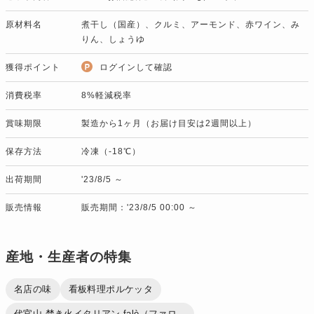
原材料名
煮干し（国産）、クルミ、アーモンド、赤ワイン、み
りん、しょうゆ
獲得ポイント
ログインして確認
消費税率
8%軽減税率
賞味期限
製造から1ヶ月（お届け目安は2週間以上）
保存方法
冷凍（-18℃）
出荷期間
'23/8/5 ～
販売情報
販売期間：'23/8/5 00:00 ～
産地・生産者の特集
名店の味
看板料理ポルケッタ
代官山 焚き火イタリアン falò（ファロ...