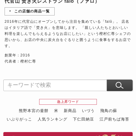
代官山 焚き火レストラン falò（ファロ）
この店舗の商品一覧
2016年に代官山にオープンしてから注目を集めている「falò」。 店名
はイタリア語で「焚き火」を意味します。 「親しい人たちとおいしい
料理を楽しんでもらえるようなお店にしたい」という樫村仁尊シェフの
思いから、お店の中央に炭火台をぐるりと囲うように食事をするお店で
す。
創業年：2016
代表者：樫村仁尊
急上昇ワード
熊野本宮の釜餅
米
新商品
いづう
飛鳥の蘇
いぶりがっこ
人気ランキング
下仁田納豆
江戸前ちば海苔
スイーツ
ウニ
田舎庵の鰻
鮪
グルメギフトカタログ