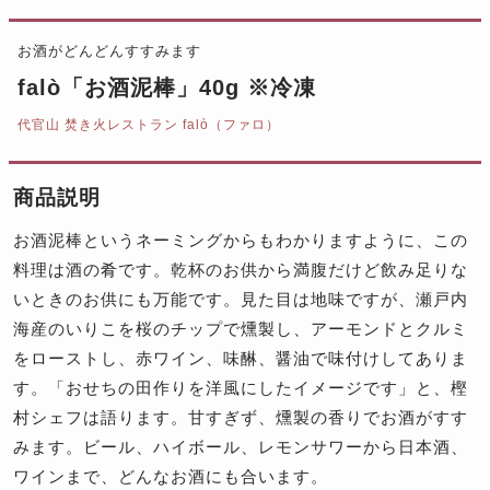
お酒がどんどんすすみます
falò「お酒泥棒」40g ※冷凍
代官山 焚き火レストラン falò（ファロ）
商品説明
お酒泥棒というネーミングからもわかりますように、この
料理は酒の肴です。乾杯のお供から満腹だけど飲み足りな
いときのお供にも万能です。見た目は地味ですが、瀬戸内
海産のいりこを桜のチップで燻製し、アーモンドとクルミ
をローストし、赤ワイン、味醂、醤油で味付けしてありま
す。「おせちの田作りを洋風にしたイメージです」と、樫
村シェフは語ります。甘すぎず、燻製の香りでお酒がすす
みます。ビール、ハイボール、レモンサワーから日本酒、
ワインまで、どんなお酒にも合います。