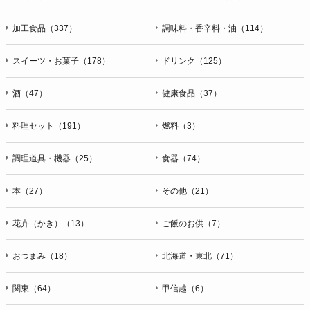
加工食品（337）
調味料・香辛料・油（114）
スイーツ・お菓子（178）
ドリンク（125）
酒（47）
健康食品（37）
料理セット（191）
燃料（3）
調理道具・機器（25）
食器（74）
本（27）
その他（21）
花卉（かき）（13）
ご飯のお供（7）
おつまみ（18）
北海道・東北（71）
関東（64）
甲信越（6）