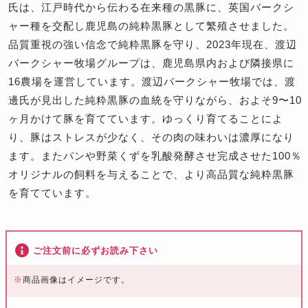
氏は、江戸時代から伝わる在来種の黒豚に、英国バークシ
ャー種を交配し鹿児島の純粋黒豚として繁殖させました。
品質重視の強い信念で純粋黒豚を守り、2023年現在、渡辺
バークシャー牧場グループは、鹿児島県内および隣接県に
16農場を運営しています。渡辺バークシャー牧場では、渡
邊氏が見出した純粋黒豚の血統を守りながら、およそ9〜10
ヶ月かけて豚を育てています。ゆっくり育てることによ
り、豚はストレスが少なく、その肉の味わいは濃厚になり
ます。またパンや野菜くずを乳酸発酵させ完成させた100％
オリジナルの飼料を与えることで、より高品質な純粋黒豚
を育てています。
ご注文前に必ずお読み下さい
※
商品画像はイメージです。