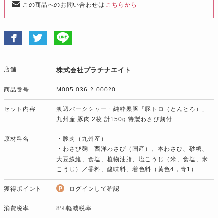
この商品へのお問い合わせは
こちらから
店舗
株式会社プラチナエイト
商品番号
M005-036-2-00020
セット内容
渡辺バークシャー・純粋黒豚「豚トロ（とんとろ）」
九州産 豚肉 2枚 計150g 特製わさび麹付
原材料名
・豚肉（九州産）
・わさび麹：西洋わさび（国産）、本わさび、砂糖、
大豆繊維、食塩、植物油脂、塩こうじ（米、食塩、米
こうじ）／香料、酸味料、着色料（黄色4，青1）
獲得ポイント
ログインして確認
消費税率
8%軽減税率