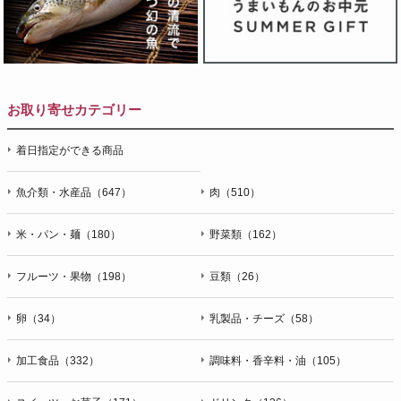
お取り寄せカテゴリー
着日指定ができる商品
魚介類・水産品（647）
肉（510）
米・パン・麺（180）
野菜類（162）
フルーツ・果物（198）
豆類（26）
卵（34）
乳製品・チーズ（58）
加工食品（332）
調味料・香辛料・油（105）