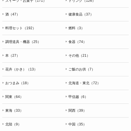
スイーツ・お菓子（171）
ドリンク（126）
酒（47）
健康食品（37）
料理セット（192）
燃料（3）
調理道具・機器（25）
食器（74）
本（27）
その他（21）
花卉（かき）（13）
ご飯のお供（7）
おつまみ（18）
北海道・東北（72）
関東（64）
甲信越（6）
東海（33）
関西（39）
北陸（9）
中国（35）