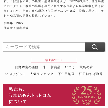
す。「旨焼もぐり」の店主・盛島英欽さんが、2022年9月に、鹿児島渡
辺バークシャー牧場の黒豚を専門に販売する企業より事業継承を受け設
立しました。従来の事務所及び加工所であった施設・設備を用いて、変
わらぬ品質の黒豚を提供しています。
創業年：2022
代表者：盛島英欽
急上昇ワード
熊野本宮の釜餅
米
新商品
いづう
飛鳥の蘇
いぶりがっこ
人気ランキング
下仁田納豆
江戸前ちば海苔
スイーツ
ウニ
田舎庵の鰻
鮪
グルメギフトカタログ
名店の味