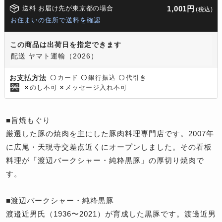
送料 お届け先が東京都の場合
1,001円
(税込)
お住まいの住所で送料を確認
この商品は出荷日を指定できます
配送 ヤマト運輸（2026）
カード
銀行振込
代引き
お支払方法
〇
〇
〇
のし不可
メッセージ入れ不可
×
×
■旨焼もぐり
厳選した豚の焼肉を主にした豚肉料理専門店です。2007年
に広尾・天現寺交差点近くにオープンしました。その看板
料理が「渡辺バークシャー・純粋黒豚」の厚切り焼肉で
す。
■渡辺バークシャー・純粋黒豚
渡邉近男氏（1936〜2021）が育成した黒豚です。渡邊近男