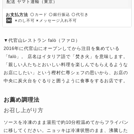
配送 ヤマト運輸（東京）
カード
銀行振込
代引き
お支払方法
〇
〇
〇
のし不可
メッセージ入れ不可
×
×
▼代官山レストラン falò（ファロ）
2016年に代官山にオープンしてから注目を集めている
「falò」。 店名はイタリア語で「焚き火」を意味します。
「親しい人たちとおいしい料理を楽しんでもらえるような
お店にしたい」という樫村仁尊シェフの思いから、お店の
中央に炭火台をぐるりと囲うように食事をするお店です。
お薦め調理法
お召し上がり方
ソースを冷凍のまま湯煎で約10分程温めてからフライパン
に移してください。ニョッキは冷凍状態のまま、沸騰した