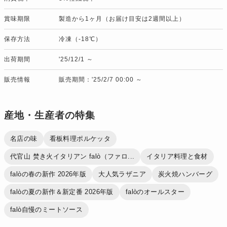
賞味期限
製造から1ヶ月（お届け目安は2週間以上）
保存方法
冷凍（-18℃）
出荷期間
'25/12/1 ～
販売情報
販売期間：'25/2/7 00:00 ～
産地・生産者の特集
名店の味
看板料理ポルケッタ
代官山 焚き火イタリアン falò（ファロ...
イタリア料理と食材
falòの春の新作 2026年版
大人気ラザニア
炭火焼ハンバーグ
falòの夏の新作＆新定番 2026年版
falòのオールスター
falò自慢のミートソース