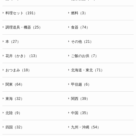
料理セット（191）
燃料（3）
調理道具・機器（25）
食器（74）
本（27）
その他（21）
花卉（かき）（13）
ご飯のお供（7）
おつまみ（18）
北海道・東北（71）
関東（64）
甲信越（6）
東海（32）
関西（39）
北陸（9）
中国（35）
四国（32）
九州・沖縄（54）