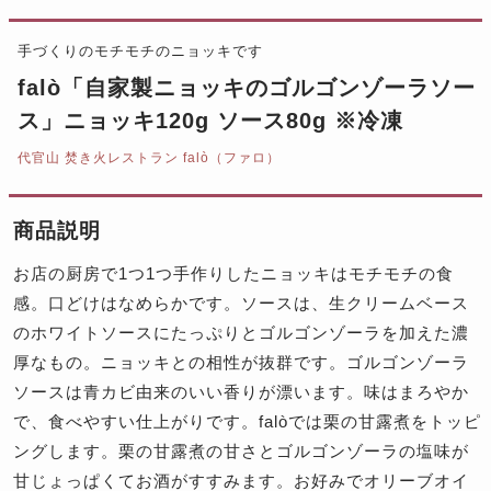
手づくりのモチモチのニョッキです
falò「自家製ニョッキのゴルゴンゾーラソー
ス」ニョッキ120g ソース80g ※冷凍
代官山 焚き火レストラン falò（ファロ）
商品説明
お店の厨房で1つ1つ手作りしたニョッキはモチモチの食
感。口どけはなめらかです。ソースは、生クリームベース
のホワイトソースにたっぷりとゴルゴンゾーラを加えた濃
厚なもの。ニョッキとの相性が抜群です。ゴルゴンゾーラ
ソースは青カビ由来のいい香りが漂います。味はまろやか
で、食べやすい仕上がりです。falòでは栗の甘露煮をトッピ
ングします。栗の甘露煮の甘さとゴルゴンゾーラの塩味が
甘じょっぱくてお酒がすすみます。お好みでオリーブオイ