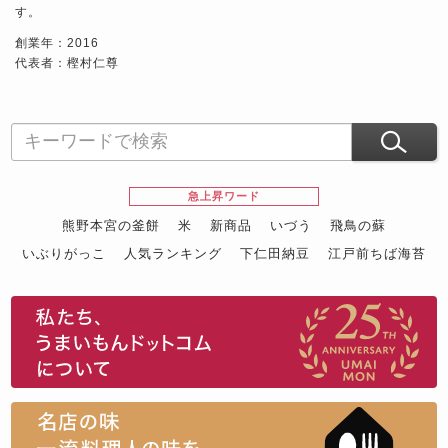
す。
創業年：2016
代表者：樫村仁尊
急上昇ワード
熊野本宮の釜餅
米
新商品
いづう
飛鳥の蘇
いぶりがっこ
人気ランキング
下仁田納豆
江戸前ちば海苔
スイーツ
ウニ
田舎庵の鰻
鮪
グルメギフトカタログ
名店の味