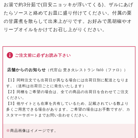
お湯で約3分茹で(目安ニョッキが浮いてくる)、ザルにあげ
たらソースと絡めてお皿に盛り付けてください。付属の栗
の甘露煮を散らして出来上がりです。お好みで黒胡椒やオ
リーブオイルをかけてお召し上がりください。
ご注文前に必ずお読み下さい
店舗からのお知らせ
（代官山 焚き火レストラン falò（ファロ））
【1】同時注文でも出荷日が異なる場合には出荷日別に配送となりま
す。（送料は出荷日ごとに発生いたします）
【2】同梱をご希望の場合は、全ての商品の出荷日を合わせてご注文
ください。
【3】他サイトとも在庫を共有しているため、記載されている数より
多くご用意できる場合があります。ご希望の場合はお手数ですが、カ
スタマーサポートまでお問い合わせください。
※
商品画像はイメージです。