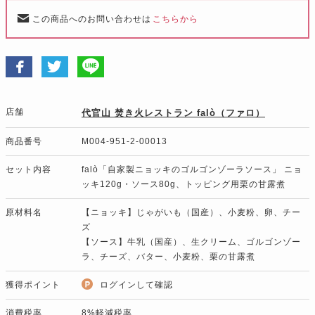
この商品へのお問い合わせは
こちらから
店舗
代官山 焚き火レストラン falò（ファロ）
商品番号
M004-951-2-00013
セット内容
falò「自家製ニョッキのゴルゴンゾーラソース」 ニョ
ッキ120g・ソース80g、トッピング用栗の甘露煮
原材料名
【ニョッキ】じゃがいも（国産）、小麦粉、卵、チー
ズ
【ソース】牛乳（国産）、生クリーム、ゴルゴンゾー
ラ、チーズ、バター、小麦粉、栗の甘露煮
獲得ポイント
ログインして確認
消費税率
8%軽減税率