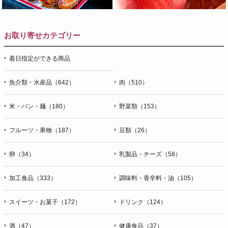
お取り寄せカテゴリー
着日指定ができる商品
魚介類・水産品（642）
肉（510）
米・パン・麺（180）
野菜類（153）
フルーツ・果物（187）
豆類（26）
卵（34）
乳製品・チーズ（58）
加工食品（333）
調味料・香辛料・油（105）
スイーツ・お菓子（172）
ドリンク（124）
酒（47）
健康食品（37）