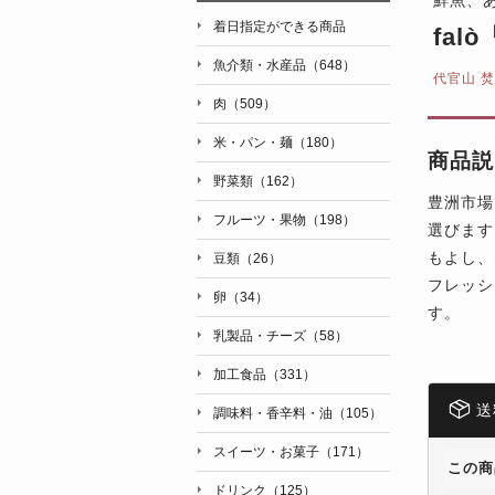
着日指定ができる商品
fal
魚介類・水産品（648）
代官山 焚
肉（509）
米・パン・麺（180）
商品説
野菜類（162）
豊洲市場
フルーツ・果物（198）
選びます
もよし、
豆類（26）
フレッシ
卵（34）
す。
乳製品・チーズ（58）
加工食品（331）
送
調味料・香辛料・油（105）
スイーツ・お菓子（171）
この商
ドリンク（125）