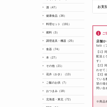
お支
酒（47）
健康食品（36）
料理セット（191）
燃料（3）
ご
調理道具・機器（25）
店舗か
falò
食器（74）
【1】
配送と
本（27）
す）
【2】
その他（21）
わせて
花卉（かき）（13）
【3】
ている
ご飯のお供（7）
望の場
問い合
おつまみ（18）
北海道・東北（72）
※
商品