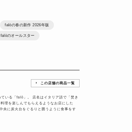
falòの春の新作 2026年版
falòのオールスター
この店舗の商品一覧
）
ている「falò」。 店名はイタリア語で「焚き
い料理を楽しんでもらえるようなお店にした
中央に炭火台をぐるりと囲うように食事をす