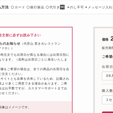
払方法
カード
銀行振込
代引き
のし不可
メッセージ入れ
〇
〇
〇
×
×
注文前に必ずお読み下さい
価格
らのお知らせ
（代官山 焚き火レストラン
販売期間：
（ファロ））
同時注文でも出荷日が異なる場合には出荷日別に
ご希望
なります。（送料は出荷日ごとに発生いたしま
出荷
同梱をご希望の場合は、全ての商品の出荷日を合
ご注文ください。
他サイトとも在庫を共有しているため、記載され
数より多くご用意できる場合があります。ご希
合はお手数ですが、カスタマーサポートまでお
購入
わせください。
画像はイメージです。