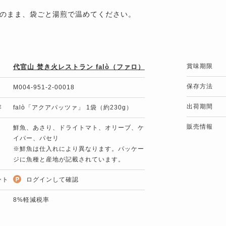
のまま、袋ごと湯煎で温めてください。
賞味期限
代官山 焚き火レストラン falò（ファロ）
保存方法
M004-951-2-00018
出荷期間
容
falò「アクアパッツァ」 1袋（約230g）
販売情報
鮮魚、あさり、ドライトマト、オリーブ、ケ
イパー、パセリ
※鮮魚は仕入れにより異なります。パッケー
ジに魚種と産地が記載されています。
ント
ログインして確認
8%軽減税率