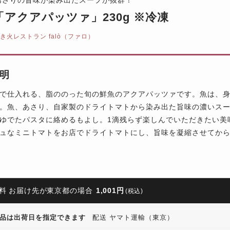
ò「アクアパッツァ」230g ※冷凍
き火レストラン falò（ファロ）
明
で仕入れる、脂ののった旬の鮮魚のアクアパッツァです。魚は、
。魚、あさり、自家製のドライトマトから染み出た旨味の濃いス
ゆでたパスタに絡めるもよし。1滴残らず楽しんでいただきたい美
ュなミニトマトをお店でドライトマトにし、旨味を凝縮させてか
料 お届け先が東京都の場合
1,001円
(税込)
品は出荷日を指定できます
配送 ヤマト運輸（東京）