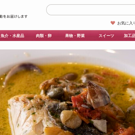
お気に入
魚介・水産品
肉類・卵
果物・野菜
スイーツ
加工