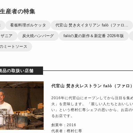
生産者の特集
味
看板料理ポルケッタ
代官山 焚き火イタリアン falò（ファロ...
ラザニア
炭火焼ハンバーグ
falòの夏の新作＆新定番 2026年版
自慢のミートソース
商品の取扱い店舗
代官山 焚き火レストラン falò（ファロ
2016年に代官山にオープンしてから注目を集め
火」を意味します。 「親しい人たちとおいし
い」という樫村仁尊シェフの思いから、お店の
るお店です。
創業年：2016
代表者：樫村仁尊