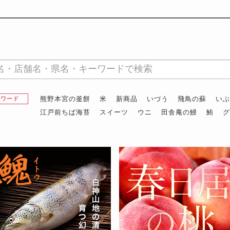
熊野本宮の釜餅
米
新商品
いづう
飛鳥の蘇
い
昇ワード
江戸前ちば海苔
スイーツ
ウニ
田舎庵の鰻
鮪