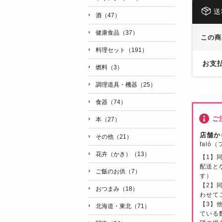
送
酒（47）
健康食品（37）
この商
料理セット（191）
お支
燃料（3）
調理道具・機器（25）
食器（74）
ご
本（27）
店舗か
その他（21）
falò
花卉（かき）（13）
【1】
配送と
ご飯のお供（7）
す）
【2】
おつまみ（18）
わせて
【3】
北海道・東北（71）
ている