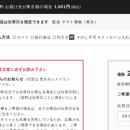
料 お届け先が東京都の場合
1,001円
(税込)
品は出荷日を指定できます
配送 ヤマト運輸（東京）
払方法
カード
銀行振込
代引き
のし不可
メッセージ入れ
〇
〇
〇
×
×
注文前に必ずお読み下さい
価格
らのお知らせ
（代官山 焚き火レストラン
販売期間：
（ファロ））
同時注文でも出荷日が異なる場合には出荷日別に
ご希望
なります。（送料は出荷日ごとに発生いたしま
出荷
同梱をご希望の場合は、全ての商品の出荷日を合
ご注文ください。
他サイトとも在庫を共有しているため、記載され
数より多くご用意できる場合があります。ご希