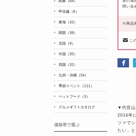
望の場
関東（64）
問い合
甲信越（6）
東海（32）
※
商品
関西（39）
こ
北陸（9）
中国（35）
四国（32）
九州・沖縄（54）
季節イベント（111）
ペットフード（3）
▼代官山
グルメギフトカタログ
2016
ツァでシ
価格帯で選ぶ
たい」と