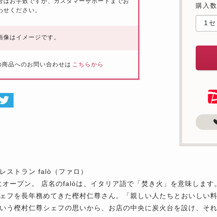
合はお手数ですが、カスタマーサポートまでお
購入
わせください。
画像はイメージです。
の商品へのお問い合わせは
こちらから
レストラン falò（ファロ）
年にオープン。 店名のfalòは、イタリア語で「焚き火」を意味し
ェフを長年務めてきた樫村仁尊さん。「親しい人たちとおいしい
いう樫村仁尊シェフの思いから、お店の中央に炭火台を設け、そ