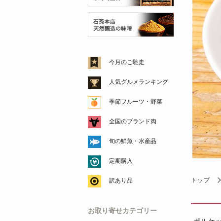
今月のご馳走
人気グルメランキング
季節フルーツ・野菜
全国のブランド肉
旬の鮮魚・水産品
定期購入
トップ
訳あり品
お取り寄せカテゴリー
ポルケ