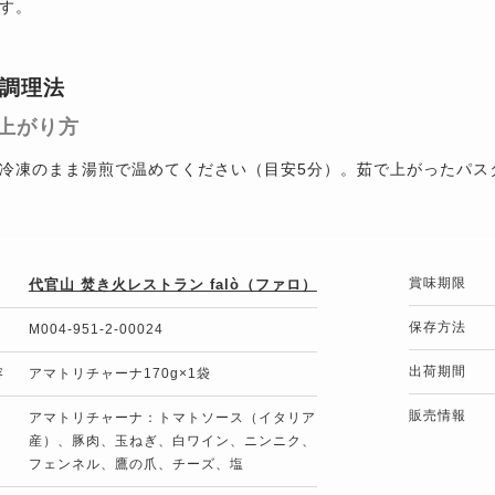
す。
調理法
上がり方
冷凍のまま湯煎で温めてください（目安5分）。茹で上がったパス
賞味期限
代官山 焚き火レストラン falò（ファロ）
保存方法
M004-951-2-00024
出荷期間
容
アマトリチャーナ170g×1袋
販売情報
アマトリチャーナ：トマトソース（イタリア
産）、豚肉、玉ねぎ、白ワイン、ニンニク、
フェンネル、鷹の爪、チーズ、塩