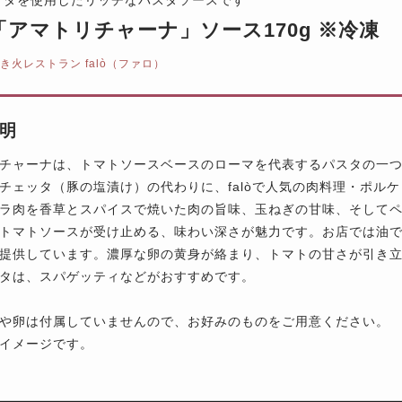
lò「アマトリチャーナ」ソース170g ※冷凍
き火レストラン falò（ファロ）
明
チャーナは、トマトソースベースのローマを代表するパスタの一
チェッタ（豚の塩漬け）の代わりに、falòで人気の肉料理・ポル
ラ肉を香草とスパイスで焼いた肉の旨味、玉ねぎの甘味、そして
トマトソースが受け止める、味わい深さが魅力です。お店では油
提供しています。濃厚な卵の黄身が絡まり、トマトの甘さが引き
タは、スパゲッティなどがおすすめです。
や卵は付属していませんので、お好みのものをご用意ください。
イメージです。