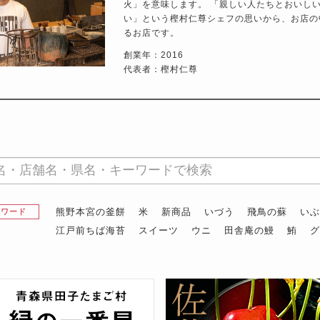
火」を意味します。 「親しい人たちとおいし
い」という樫村仁尊シェフの思いから、お店の
るお店です。
創業年：2016
代表者：樫村仁尊
熊野本宮の釜餅
米
新商品
いづう
飛鳥の蘇
い
昇ワード
江戸前ちば海苔
スイーツ
ウニ
田舎庵の鰻
鮪