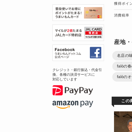
獲得ポイ
消費税率
産地・
名店の
falòの
クレジット・銀行振込・代金引
換、各種の決済サービスに
falò
対応しています
この