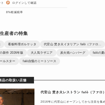
ント
ログインして確認
8%軽減税率
生産者の特集
味
看板料理ポルケッタ
代官山 焚き火イタリアン falò（ファロ...
春の新作 2026年版
大人気ラザニア
炭火焼ハンバーグ
falòの
のオールスター
falò自慢のミートソース
商品の取扱い店舗
代官山 焚き火レストラン falò（ファロ
2016年に代官山にオープンしてから注目を集め