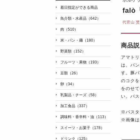
着日指定ができる商品
fa
魚介類・水産品（642）
代官山 焚
肉（510）
米・パン・麺（180）
商品説
野菜類（152）
アマトリ
フルーツ・果物（193）
は、パン
す。豚バ
豆類（26）
のコクを
卵（34）
をのせて
乳製品・チーズ（58）
い。パス
加工食品（337）
※パスタ
調味料・香辛料・油（113）
※画像は
スイーツ・お菓子（178）
ドリンク（125）