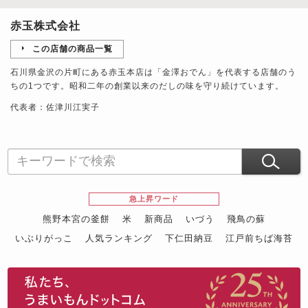
赤玉株式会社
この店舗の商品一覧
石川県金沢の片町にある赤玉本店は「金澤おでん」を代表する店舗のう
ちの1つです。昭和二年の創業以来のだしの味を守り続けています。
代表者：佐津川江実子
急上昇ワード
熊野本宮の釜餅
米
新商品
いづう
飛鳥の蘇
いぶりがっこ
人気ランキング
下仁田納豆
江戸前ちば海苔
スイーツ
ウニ
田舎庵の鰻
鮪
グルメギフトカタログ
名店の味