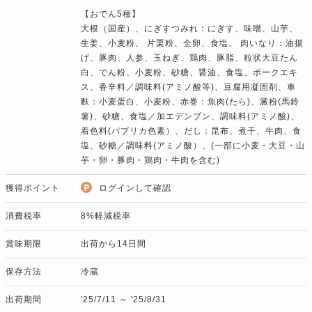
【おでん5種】
大根（国産）、にぎすつみれ：にぎす、味噌、山芋、
生姜、小麦粉、 片栗粉、全卵、食塩、 肉いなり：油揚
げ、豚肉、人参、玉ねぎ、鶏肉、豚脂、粒状大豆たん
白、でん粉、小麦粉、砂糖、醤油、食塩、ポークエキ
ス、香辛料／調味料(アミノ酸等)、豆腐用凝固剤、車
麩：小麦蛋白、小麦粉、赤巻：魚肉(たら)、澱粉(馬鈴
薯)、砂糖、食塩／加エデンプン、調味料(アミノ酸)、
着色料(パプリカ色素）、だし：昆布、煮干、牛肉、食
塩、砂糖／調味料(アミノ酸）、(一部に小麦・大豆・山
芋・卵・豚肉・鶏肉・牛肉を含む)
獲得ポイント
ログインして確認
消費税率
8%軽減税率
賞味期限
出荷から14日間
保存方法
冷蔵
出荷期間
'25/7/11 ～ '25/8/31