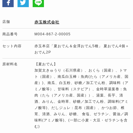
店舗
赤玉株式会社
商品番号
M004-867-2-00005
セット内容
赤玉本店「夏おでん＆金澤おでん5種」 夏おでん4個＋
おでん2P
原材料名
【夏おでん】
加賀太きゅうり（石川県産）、おくら（国産）、トマ
ト（国産）、南瓜白玉棒：魚肉(たら（アメリカ産、国
産）)、南瓜、白玉粉、砂糖／加工でん粉、調味料（ア
ミノ酸等）、甘味料（ステビア）、金時草湯葉巻：魚
肉（たら（アメリカ産、国産））、湯葉、長芋、清
酒、みりん、金時草、砂糖／加工でん粉、調味料(アミ
ノ酸等)、だしジュレ：昆布（国産）、かつお節、椎
茸、清酒、みりん、砂糖、 食塩、ゼラチン、醤油／調
味料(アミノ酸等)、(一部に小麦・大豆・ゼラチンを含
む)