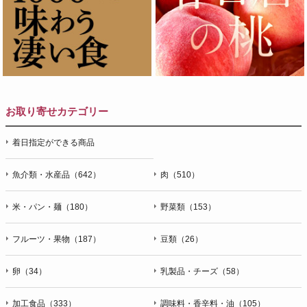
お取り寄せカテゴリー
着日指定ができる商品
魚介類・水産品（642）
肉（510）
米・パン・麺（180）
野菜類（153）
フルーツ・果物（187）
豆類（26）
卵（34）
乳製品・チーズ（58）
加工食品（333）
調味料・香辛料・油（105）