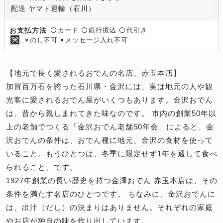
配送 ヤマト運輸（石川）
カード
銀行振込
代引き
お支払方法
〇
〇
〇
のし不可
メッセージ入れ不可
×
×
【地元で長く愛されるおでんの名店、赤玉本店】
加賀百万石を誇った石川県・金沢には、実は地元の人や観
光客に愛されるおでん屋がいくつもあります。金沢おでん
は、昔から親しまれてきた味なのです。 市内の創業50年以
上の老舗でつくる「金沢おでん老舗50年会」によると、金
沢おでんの条件は、おでん種に地元、金沢の食材を使って
いること。もうひとつは、冬季に限定せず1年を通して食べ
られること、です。
1927年創業の長い歴史を持つ金澤おでん 赤玉本店は、その
条件を満たす名店のひとつです。 ちなみに、金沢おでんに
は、出汁（だし）の決まりはありません。それぞれの家庭
やお店が独自の味を作り出しています。