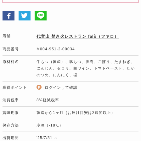
店舗
代官山 焚き火レストラン falò（ファロ）
商品番号
M004-951-2-00034
原材料名
牛もつ（国産）、豚もつ、豚肉、ごぼう、たまねぎ、
にんじん、セロリ、白ワイン、トマトペースト、たか
のつめ、にんにく、塩
獲得ポイント
ログインして確認
消費税率
8%軽減税率
賞味期限
製造から1ヶ月（お届け目安は2週間以上）
保存方法
冷凍（-18℃）
出荷期間
'25/7/31 ～