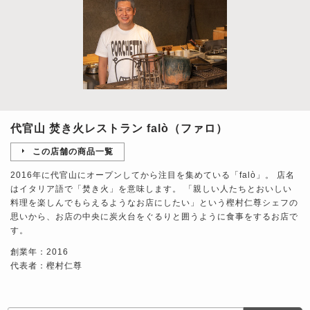
代官山 焚き火レストラン falò（ファロ）
この店舗の商品一覧
2016年に代官山にオープンしてから注目を集めている「falò」。 店名
はイタリア語で「焚き火」を意味します。 「親しい人たちとおいしい
料理を楽しんでもらえるようなお店にしたい」という樫村仁尊シェフの
思いから、お店の中央に炭火台をぐるりと囲うように食事をするお店で
す。
創業年：2016
代表者：樫村仁尊