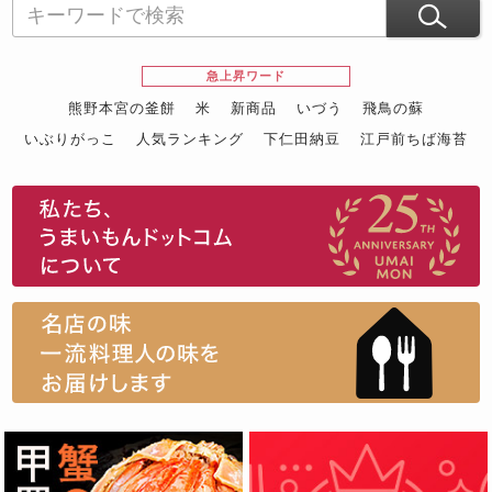
急上昇ワード
熊野本宮の釜餅
米
新商品
いづう
飛鳥の蘇
いぶりがっこ
人気ランキング
下仁田納豆
江戸前ちば海苔
スイーツ
ウニ
田舎庵の鰻
鮪
グルメギフトカタログ
名店の味