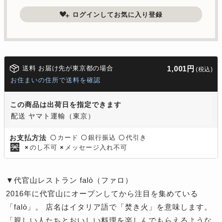
ログインしてお気に入り登録
送料 お届け先が東京都の場合
1,001円
(税込)
お住まいの住所で送料を確認
この商品は出荷日を指定できます
配送 ヤマト運輸（東京）
カード
銀行振込
代引き
お支払方法
〇
〇
〇
のし不可
メッセージ入れ不可
×
×
▼代官山レストラン falò（ファロ）
2016年に代官山にオープンしてから注目を集めている
「falò」。 店名はイタリア語で「焚き火」を意味します。
「親しい人たちとおいしい料理を楽しんでもらえるような