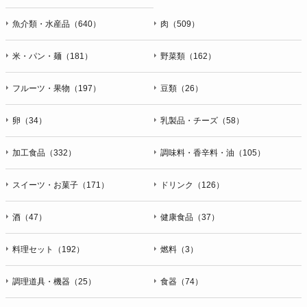
魚介類・水産品（640）
肉（509）
米・パン・麺（181）
野菜類（162）
フルーツ・果物（197）
豆類（26）
卵（34）
乳製品・チーズ（58）
加工食品（332）
調味料・香辛料・油（105）
スイーツ・お菓子（171）
ドリンク（126）
酒（47）
健康食品（37）
料理セット（192）
燃料（3）
調理道具・機器（25）
食器（74）