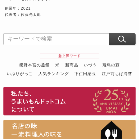
創業年：2021
代表者：佐藤亮太郎
急上昇ワード
熊野本宮の釜餅
米
新商品
いづう
飛鳥の蘇
いぶりがっこ
人気ランキング
下仁田納豆
江戸前ちば海苔
スイーツ
ウニ
田舎庵の鰻
鮪
グルメギフトカタログ
名店の味