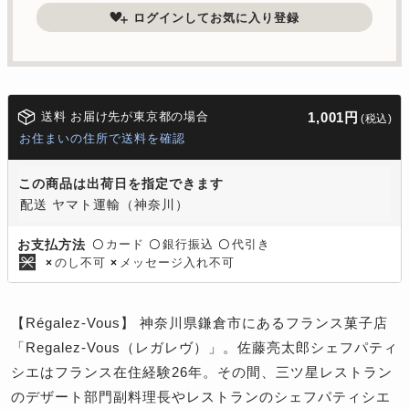
ログインしてお気に入り登録
送料 お届け先が東京都の場合
1,001円
(税込)
お住まいの住所で送料を確認
この商品は出荷日を指定できます
配送 ヤマト運輸（神奈川）
カード
銀行振込
代引き
お支払方法
〇
〇
〇
のし不可
メッセージ入れ不可
×
×
【Régalez-Vous】 神奈川県鎌倉市にあるフランス菓子店
「Regalez-Vous（レガレヴ）」。佐藤亮太郎シェフパティ
シエはフランス在住経験26年。その間、三ツ星レストラン
のデザート部門副料理長やレストランのシェフパティシエ