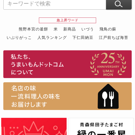
急上昇ワード
熊野本宮の釜餅
米
新商品
いづう
飛鳥の蘇
いぶりがっこ
人気ランキング
下仁田納豆
江戸前ちば海苔
スイーツ
ウニ
田舎庵の鰻
鮪
グルメギフトカタログ
名店の味