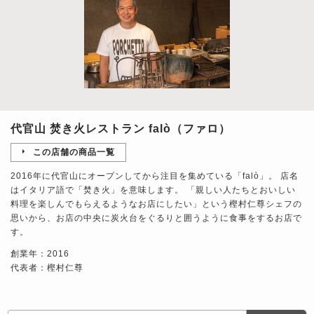
代官山 焚き火レストラン falò（ファロ）
この店舗の商品一覧
2016年に代官山にオープンしてから注目を集めている「falò」。 店名
はイタリア語で「焚き火」を意味します。 「親しい人たちとおいしい
料理を楽しんでもらえるようなお店にしたい」という樫村仁尊シェフの
思いから、お店の中央に炭火台をぐるりと囲うように食事をするお店で
す。
創業年：2016
代表者：樫村仁尊