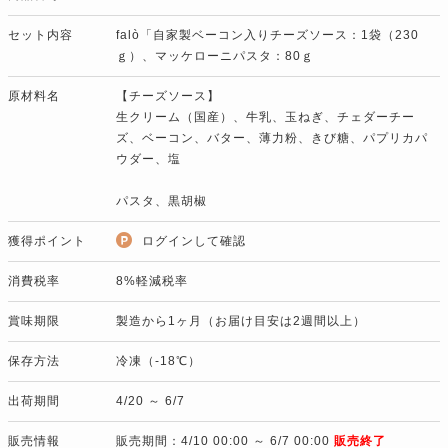
セット内容
falò「自家製ベーコン入りチーズソース：1袋（230
ｇ）、マッケローニパスタ：80ｇ
原材料名
【チーズソース】
生クリーム（国産）、牛乳、玉ねぎ、チェダーチー
ズ、ベーコン、バター、薄力粉、きび糖、パプリカパ
ウダー、塩
パスタ、黒胡椒
獲得ポイント
ログインして確認
消費税率
8%軽減税率
賞味期限
製造から1ヶ月（お届け目安は2週間以上）
保存方法
冷凍（-18℃）
出荷期間
4/20 ～ 6/7
販売情報
販売期間：4/10 00:00 ～ 6/7 00:00
販売終了