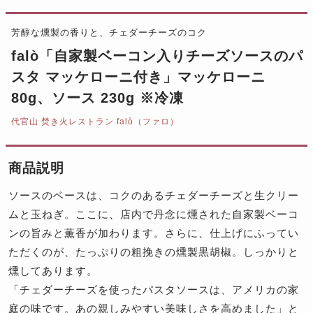
芳醇な燻製の香りと、チェダーチーズのコク
falò「自家製ベーコン入りチーズソースのパ
スタ マッケローニ付き」マッケローニ
80g、ソース 230g ※冷凍
代官山 焚き火レストラン falò（ファロ）
商品説明
ソースのベースは、コクのあるチェダーチーズと生クリー
ムと玉ねぎ。ここに、店内で丹念に燻された自家製ベーコ
ンの旨みと薫香が加わります。さらに、仕上げにふってい
ただくのが、たっぷりの粗挽きの燻製黒胡椒。しっかりと
燻してあります。
「チェダーチーズを使ったパスタソースは、アメリカの家
庭の味です。あの親しみやすい美味しさを高めました」と