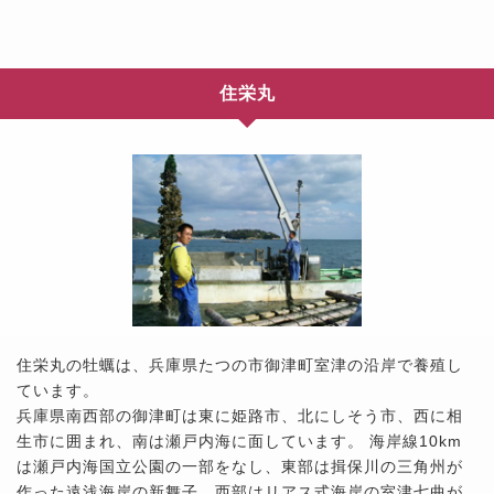
住栄丸
住栄丸の牡蠣は、兵庫県たつの市御津町室津の沿岸で養殖し
ています。
兵庫県南西部の御津町は東に姫路市、北にしそう市、西に相
生市に囲まれ、南は瀬戸内海に面しています。 海岸線10km
は瀬戸内海国立公園の一部をなし、東部は揖保川の三角州が
作った遠浅海岸の新舞子、西部はリアス式海岸の室津七曲が