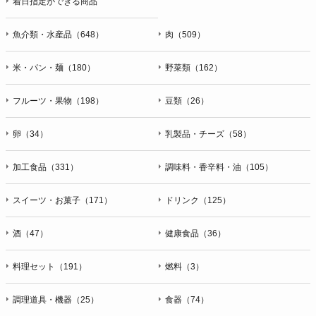
着日指定ができる商品
魚介類・水産品（648）
肉（509）
米・パン・麺（180）
野菜類（162）
フルーツ・果物（198）
豆類（26）
卵（34）
乳製品・チーズ（58）
加工食品（331）
調味料・香辛料・油（105）
スイーツ・お菓子（171）
ドリンク（125）
酒（47）
健康食品（36）
料理セット（191）
燃料（3）
調理道具・機器（25）
食器（74）