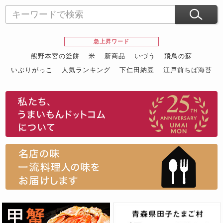
急上昇ワード
熊野本宮の釜餅
米
新商品
いづう
飛鳥の蘇
いぶりがっこ
人気ランキング
下仁田納豆
江戸前ちば海苔
スイーツ
ウニ
田舎庵の鰻
鮪
グルメギフトカタログ
名店の味