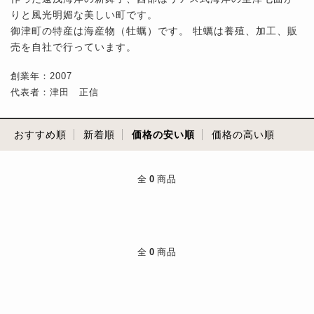
りと風光明媚な美しい町です。
御津町の特産は海産物（牡蠣）です。 牡蠣は養殖、加工、販
売を自社で行っています。
創業年：2007
代表者：津田 正信
おすすめ順
新着順
価格の安い順
価格の高い順
全
0
商品
全
0
商品