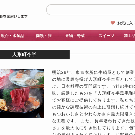
お気に入
魚介・水産品
肉類・卵
果物・野菜
スイーツ
加工
人形町今半
明治28年、東京本所に牛鍋屋として創業
の地に暖簾を掲げ人形町今半本店として
ぶ、日本料理の専門店です。当社の牛肉
味、厳選したものを「人形町今半黒毛和
てお客様にご提供しております。私たち
の確かな調理技術の向上に研鑽し続けて
もつおいしさとやわらかさを最大限引き
な工程です。 また、長年培われてきた
さ」を最大限に引き出しております。包
りの質がまったく異なります。お客様の