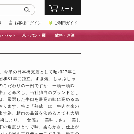
カート
り
お客様ログイン
ご利用ガイド
品・セット
米・パン・麺
飲料・お酒
。今半の日本橋支店として昭和27年こ
昭和31年に独立。すき焼、しゃぶしゃ
のこだわりの一例ですが、一頭一頭吟
牛」と命名し、当社独自のブランドとし
は、厳選した牛肉を最高の味に高める為
おります。特に「熟成」は、牛肉本来の
出す為、精肉の品質を決めるとても大切
技術により、「食感」「美味しさ」「美し
丁の角度ひとつで味、柔らかさ、仕上が
ハレの日をプロデュースする為、最高の