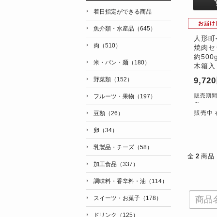
着日指定ができる商品
お届け
魚介類・水産品（645）
人形町
肉（510）
焼肉セ
約50
米・パン・麺（180）
木箱入
野菜類（152）
9,72
販売期間：'
フルーツ・果物（197）
～
販売中 
豆類（26）
卵（34）
乳製品・チーズ（58）
全
2
商品
加工食品（337）
調味料・香辛料・油（114）
スイーツ・お菓子（178）
ドリンク（125）