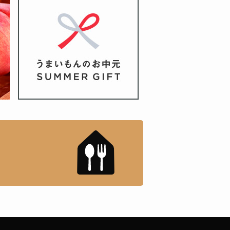
もんドットコム」について
「名店の味」TVメディアで