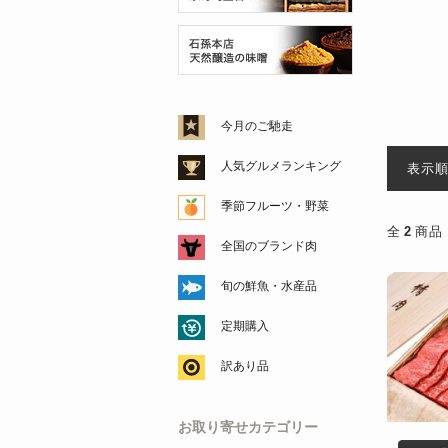
今月のご馳走
人気グルメランキング
表示
季節フルーツ・野菜
全
2
商品
全国のブランド肉
旬の鮮魚・水産品
定期購入
訳あり品
お取り寄せカテゴリー