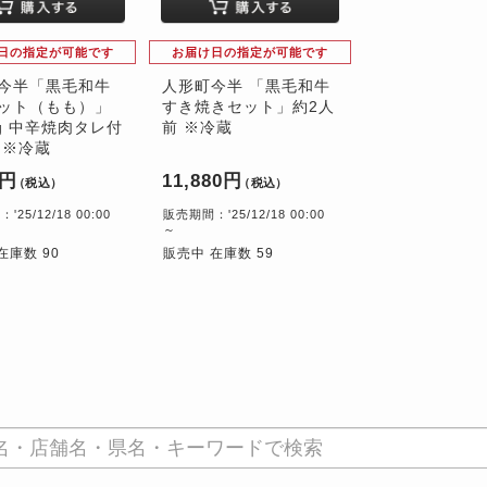
日の指定が可能です
お届け日の指定が可能です
今半「黒毛和牛
人形町今半 「黒毛和牛
ット（もも）」
すき焼きセット」約2人
0g 中辛焼肉タレ付
前 ※冷蔵
 ※冷蔵
0円
11,880円
（税込）
（税込）
25/12/18 00:00
販売期間：'25/12/18 00:00
～
在庫数 90
販売中 在庫数 59