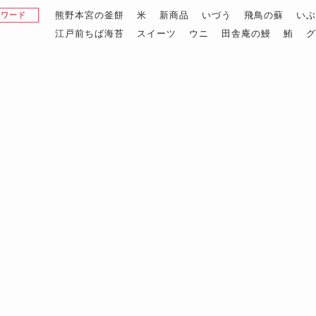
熊野本宮の釜餅
米
新商品
いづう
飛鳥の蘇
い
昇ワード
江戸前ちば海苔
スイーツ
ウニ
田舎庵の鰻
鮪