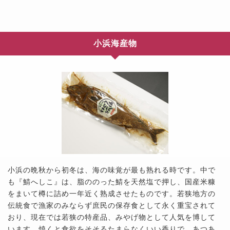
小浜海産物
小浜の晩秋から初冬は、海の味覚が最も熟れる時です。中で
も『鯖へしこ』は、脂ののった鯖を天然塩で押し、国産米糠
をまいて樽に詰め一年近く熟成させたものです。若狭地方の
伝統食で漁家のみならず庶民の保存食として永く重宝されて
おり、現在では若狭の特産品、みやげ物として人気を博して
います。焼くと食欲をそそるたまらなくいい香りで、あつあ