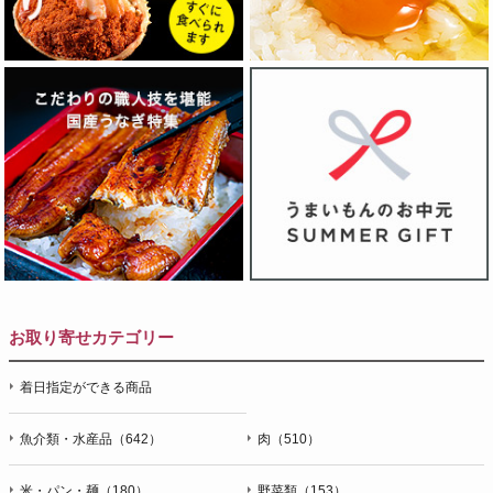
お取り寄せカテゴリー
着日指定ができる商品
魚介類・水産品（642）
肉（510）
米・パン・麺（180）
野菜類（153）