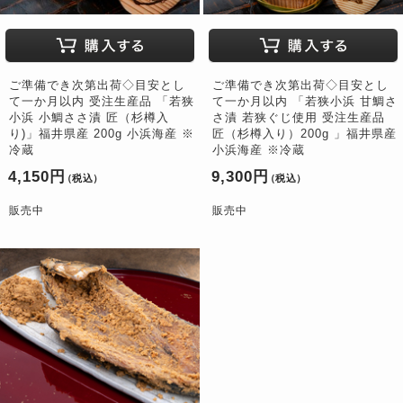
ご準備でき次第出荷◇目安とし
ご準備でき次第出荷◇目安とし
て一か月以内 受注生産品 「若狭
て一か月以内 「若狭小浜 甘鯛さ
小浜 小鯛ささ漬 匠（杉樽入
さ漬 若狭ぐじ使用 受注生産品
り)」福井県産 200g 小浜海産 ※
匠（杉樽入り）200g 」福井県産
冷蔵
小浜海産 ※冷蔵
4,150円
9,300円
（税込）
（税込）
販売中
販売中