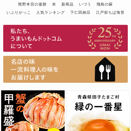
熊野本宮の釜餅
米
新商品
いづう
飛鳥の蘇
いぶりがっこ
人気ランキング
下仁田納豆
江戸前ちば海苔
スイーツ
ウニ
田舎庵の鰻
鮪
グルメギフトカタログ
名店の味